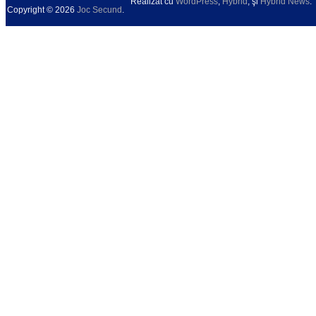
Realizat cu
WordPress
,
Hybrid
, şi
Hybrid News
.
Copyright © 2026
Joc Secund
.