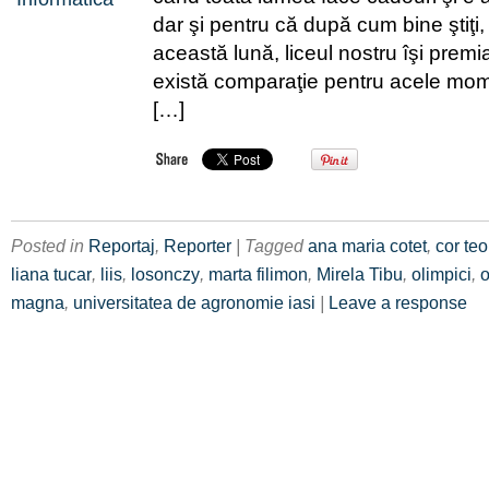
dar şi pentru că după cum bine ştiţi, 
această lună, liceul nostru îşi premi
există comparaţie pentru acele mome
[…]
Posted in
Reportaj
,
Reporter
| Tagged
ana maria cotet
,
cor teo
liana tucar
,
liis
,
losonczy
,
marta filimon
,
Mirela Tibu
,
olimpici
,
o
magna
,
universitatea de agronomie iasi
|
Leave a response