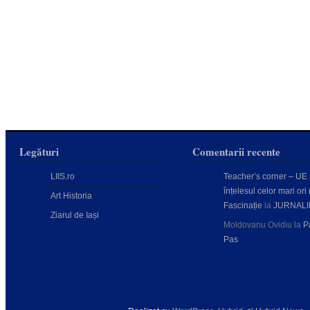
Legături
Comentarii recente
LIIS.ro
Teacher’s corner – UE
înțelesul celor mari ori 
Art Historia
Fascinație
la
JURNALI
Ziarul de Iași
Moldovanu Ovidiu
la
P
Pas