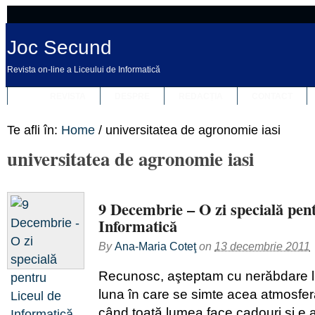
Joc Secund
Revista on-line a Liceului de Informatică
REVISTA
DESPRE
REDACȚIA
CONTACT
Te afli în:
Home
/
universitatea de agronomie iasi
universitatea de agronomie iasi
9 Decembrie – O zi specială pen
Informatică
By
Ana-Maria Coteţ
on
13 decembrie 2011
Recunosc, aşteptam cu nerăbdare 
luna în care se simte acea atmosfer
când toată lumea face cadouri şi e al