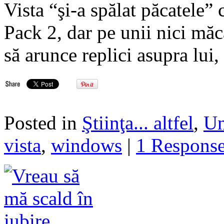
Vista “şi-a spălat păcatele”
Pack 2, dar pe unii nici măca
să arunce replici asupra lui,
Posted in
Ştiinţa... altfel
,
Un
vista
,
windows
|
1 Respons