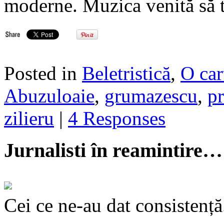
moderne. Muzica venită să 
Posted in
Beletristică
,
O car
Abuzuloaie
,
grumazescu
,
p
zilieru
|
4 Responses
Jurnalisti în reamintire…
Cei ce ne-au dat consistență