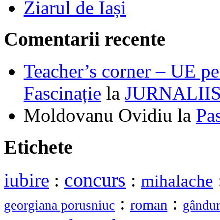
Ziarul de Iași
Comentarii recente
Teacher’s corner – UE pe 
Fascinație
la
JURNALII
Moldovanu Ovidiu
la
Pa
Etichete
iubire
:
concurs
:
mihalache
:
:
roman
georgiana porusniuc
gândur