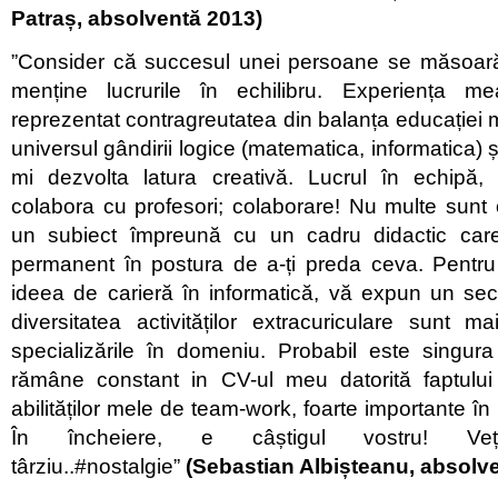
Patraș, absolventă 2013)
”Consider că succesul unei persoane se măsoară 
menține lucrurile în echilibru. Experiența 
reprezentat contragreutatea din balanța educației 
universul gândirii logice (matematica, informatica) și
mi dezvolta latura creativă. Lucrul în echipă, 
colabora cu profesori; colaborare! Nu multe sunt 
un subiect împreună cu un cadru didactic car
permanent în postura de a-ți preda ceva. Pentru
ideea de carieră în informatică, vă expun un secre
diversitatea activităților extracuriculare sunt m
specializările în domeniu. Probabil este singur
rămâne constant in CV-ul meu datorită faptulu
abilităților mele de team-work, foarte importante în
În încheiere, e câștigul vostru! Ve
târziu..#nostalgie”
(Sebastian Albișteanu, absolv