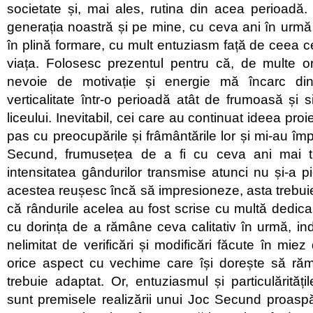
societate și, mai ales, rutina din acea perioadă.
generația noastră și pe mine, cu ceva ani în urmă 
în plină formare, cu mult entuziasm față de ceea 
viața. Folosesc prezentul pentru că, de multe o
nevoie de motivație și energie mă încarc di
verticalitate într-o perioadă atât de frumoasă și
liceului. Inevitabil, cei care au continuat ideea proi
pas cu preocupările și frâmântările lor și mi-au împă
Secund, frumusețea de a fi cu ceva ani mai t
intensitatea gândurilor transmise atunci nu și-a pi
acestea reușesc încă să impresioneze, asta trebuie
că rândurile acelea au fost scrise cu multă dedica
cu dorința de a rămâne ceva calitativ în urmă, in
nelimitat de verificări și modificări făcute în mie
orice aspect cu vechime care își dorește să răm
trebuie adaptat. Or, entuziasmul și particulăritățil
sunt premisele realizării unui Joc Secund proasp