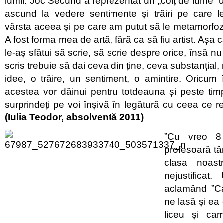
lumii. Joc Secund a reprezentat un „colț de lume”
ascund la vedere sentimente și trăiri pe care 
vârsta aceea și pe care am putut să le metamorfo
A fost forma mea de artă, fără ca să fiu artist. Așa c
le-aș sfătui să scrie, să scrie despre orice, însă n
scris trebuie să dai ceva din ține, ceva substanțial
idee, o trăire, un sentiment, o amintire. Oricum î
acestea vor dăinui pentru totdeauna și peste tim
surprindeți pe voi înșivă în legătură cu ceea ce re
(Iulia Teodor, absolventă 2011)
”Cu vreo 8
profesoară tâ
clasa noas
nejustificat.
aclamând ”C
ne lasă și ea 
liceu și ca