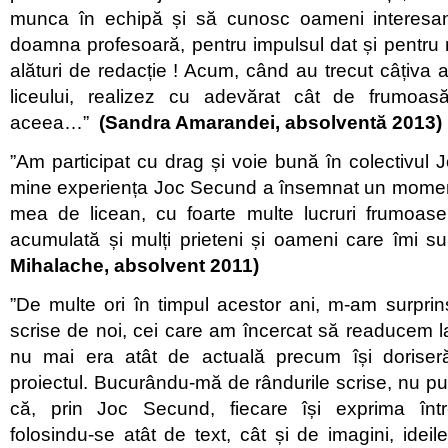
munca în echipă și să cunosc oameni interesan
doamna profesoară, pentru impulsul dat și pentru
alături de redacție ! Acum, când au trecut câțiva a
liceului, realizez cu adevărat cât de frumoas
aceea…”
(Sandra Amarandei, absolventă 2013)
”Am participat cu drag și voie bună în colectivul
mine experiența Joc Secund a însemnat un moment 
mea de licean, cu foarte multe lucruri frumoase
acumulată și mulți prieteni și oameni care îmi 
Mihalache, absolvent 2011)
”De multe ori în timpul acestor ani, m-am surprins 
scrise de noi, cei care am încercat să readucem la
nu mai era atât de actuală precum își doriseră
proiectul. Bucurându-mă de rândurile scrise, nu 
că, prin Joc Secund, fiecare își exprima înt
folosindu-se atât de text, cât și de imagini, ideil