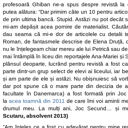
profesoară Ghiban ne-a spus despre revistă la
putea alătura: “Dar primim câte un 10 pentru artico
de prin ultima bancă. Stupid. Astăzi nu pot decât s
mi-am depășit acea pornire de materialist. Căutâ
dau seama că mi-e dor de articolele cu detalii t
Roman, de fantasmele descrise de Elena Druță, d
nu le înțelegeam chiar mereu ale lui Petrică sau de
mai întâmplă în liceu din reportajele Ana-Mariei și
plânsul deoparte, lucrând pentru revistă a fost ca
parte dintr-un grup select de elevi ai liceului, iar b
și am parte de ele și astăzi. Nu obișnuiesc să vor
dar pot spune că o mare parte din decizia de a 
facultate în Danemarca) a fost formată prin Jo
la
acea toamnă din 2011
de care îmi voi aminti m
drumul meu. La mulți ani, Joc Secund… și mu
Scutaru, absolvent 2013)
”Am înțeles ce a fost cu adevărat pentru mine re