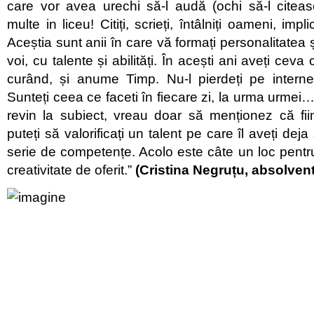
care vor avea urechi să-l audă (ochi să-l citeas
multe in liceu! Citiți, scrieți, întâlniți oameni, impl
Aceștia sunt anii în care vă formați personalitatea 
voi, cu talente și abilități. În acești ani aveți ceva
curând, și anume Timp. Nu-l pierdeți pe internet
Sunteți ceea ce faceti în fiecare zi, la urma urmei
revin la subiect, vreau doar să menționez că fii
puteți să valorificați un talent pe care îl aveți dej
serie de competențe. Acolo este câte un loc pentru
creativitate de oferit.”
(Cristina Negruțu, absolven