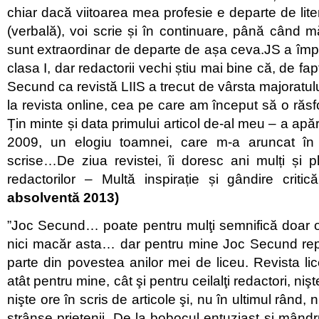
chiar dacă viitoarea mea profesie e departe de lite
(verbală), voi scrie și în continuare, până când mă
sunt extraordinar de departe de așa ceva.JS a împli
clasa I, dar redactorii vechi știu mai bine că, de fa
Secund ca revistă LIIS a trecut de vârsta majoratul
la revista online, cea pe care am început să o răsf
Țin minte și data primului articol de-al meu – a ap
2009, un elogiu toamnei, care m-a aruncat în v
scrise…De ziua revistei, îi doresc ani mulți și pli
redactorilor – Multă inspirație și gândire criti
absolventă 2013)
”Joc Secund… poate pentru mulţi semnifică doar 
nici macăr asta… dar pentru mine Joc Secund re
parte din povestea anilor mei de liceu. Revista lic
atât pentru mine, cât şi pentru ceilalţi redactori, ni
nişte ore în scris de articole şi, nu în ultimul rând, n
strânse prietenii. De la bobocul entuziast şi mândr