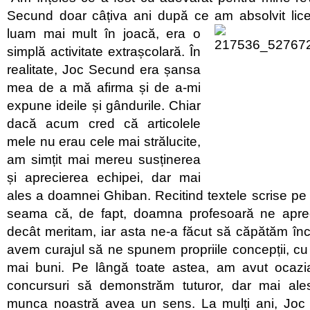
Secund doar câțiva ani după ce am absolvit lic
luam mai mult în joacă, era o
simplă activitate extrașcolară. În
realitate, Joc Secund era șansa
mea de a mă afirma și de a-mi
expune ideile și gândurile. Chiar
dacă acum cred că articolele
mele nu erau cele mai strălucite,
am simțit mai mereu susținerea
și aprecierea echipei, dar mai
ales a doamnei Ghiban. Recitind textele scrise pe 
seama că, de fapt, doamna profesoară ne aprec
decât meritam, iar asta ne-a făcut să căpătăm înc
avem curajul să ne spunem propriile concepții, cu
mai buni. Pe lângă toate astea, am avut ocazi
concursuri să demonstrăm tuturor, dar mai ale
munca noastră avea un sens. La mulți ani, Jo