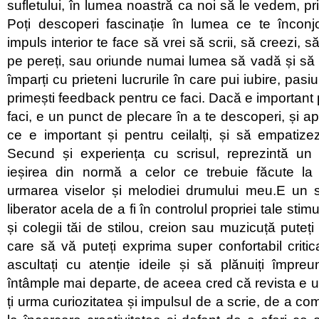
sufletului, în lumea noastră ca noi să le vedem, prin
Poți descoperi fascinație în lumea ce te înconj
impuls interior te face să vrei să scrii, să creezi, s
pe pereți, sau oriunde numai lumea să vadă și să 
împarți cu prieteni lucrurile în care pui iubire, pasi
primești feedback pentru ce faci. Dacă e important 
faci, e un punct de plecare în a te descoperi, și apo
ce e important și pentru ceilalți, și să empatiz
Secund și experiența cu scrisul, reprezintă un
ieșirea din normă a celor ce trebuie făcute l
urmarea viselor și melodiei drumului meu.E un s
liberator acela de a fi în controlul propriei tale stimu
și colegii tăi de stilou, creion sau muzicuță puteț
care să vă puteți exprima super confortabil critica
ascultați cu atenție ideile și să plănuiți împre
întâmple mai departe, de aceea cred că revista e u
ți urma curiozitatea și impulsul de a scrie, de a c