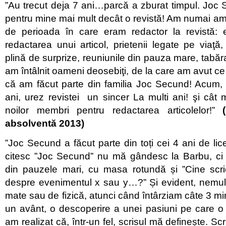
”Au trecut deja 7 ani…parcă a zburat timpul. Joc
pentru mine mai mult decât o revistă! Am numai amin
de perioada în care eram redactor la revistă: e
redactarea unui articol, prietenii legate pe viaţă,
plină de surprize, reuniunile din pauza mare, tabăra 
am întâlnit oameni deosebiţi, de la care am avut ce
că am făcut parte din familia Joc Secund! Acum, 
ani, urez revistei un sincer La multi ani! şi cât m
noilor membri pentru redactarea articolelor!”
absolventă 2013)
”Joc Secund a făcut parte din toți cei 4 ani de l
citesc ”Joc Secund” nu mă gândesc la Barbu, ci 
din pauzele mari, cu masa rotundă și ”Cine sc
despre evenimentul x sau y…?” Și evident, nemulț
mate sau de fizică, atunci când întârziam câte 3 mi
un avânt, o descoperire a unei pasiuni pe care o
am realizat că, într-un fel, scrisul mă definește. Scr