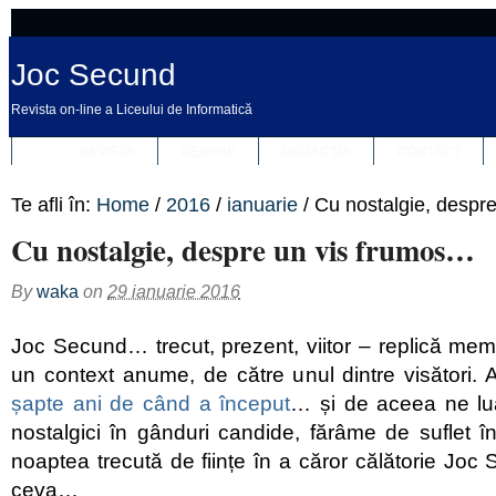
Joc Secund
Revista on-line a Liceului de Informatică
REVISTA
DESPRE
REDACȚIA
CONTACT
Te afli în:
Home
/
2016
/
ianuarie
/
Cu nostalgie, despr
Cu nostalgie, despre un vis frumos…
By
waka
on
29 ianuarie 2016
Joc Secund… trecut, prezent, viitor – replică memor
un context anume, de către unul dintre visători. 
șapte ani de când a început
… și de aceea ne lu
nostalgici în gânduri candide, fărâme de suflet în
noaptea trecută de ființe în a căror călătorie Jo
ceva…