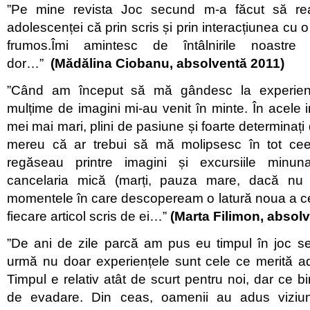
”Pe mine revista Joc secund m-a făcut să rea
adolescenței că prin scris și prin interacțiunea cu
frumos.Îmi amintesc de întâlnirile noast
dor…”
(Mădălina Ciobanu, absolventă 2011)
”Când am început să mă gândesc la experie
mulțime de imagini mi-au venit în minte. În acele i
mei mai mari, plini de pasiune și foarte determinaț
mereu că ar trebui să mă molipsesc în tot ce
regăseau printre imagini și excursiile minuna
cancelaria mică (marți, pauza mare, dacă nu 
momentele în care descopeream o latură noua a celo
fiecare articol scris de ei…”
(Marta Filimon, absol
”De ani de zile parcă am pus eu timpul în joc s
urmă nu doar experiențele sunt cele ce merită ad
Timpul e relativ atât de scurt pentru noi, dar ce b
de evadare. Din ceas, oamenii au adus viziun