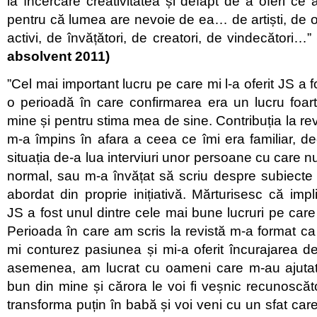
la încercare creativitatea și defapt de a oferi ce ai
pentru că lumea are nevoie de ea… de artiști, de o
activi, de învățători, de creatori, de vindecători…”
absolvent 2011)
”Cel mai important lucru pe care mi l-a oferit JS a fo
o perioadă în care confirmarea era un lucru foar
mine și pentru stima mea de sine. Contribuția la rev
m-a împins în afara a ceea ce îmi era familiar, 
situația de-a lua interviuri unor persoane cu care nu
normal, sau m-a învățat să scriu despre subiecte 
abordat din proprie inițiativă. Mărturisesc că impl
JS a fost unul dintre cele mai bune lucruri pe care 
Perioada în care am scris la revistă m-a format ca
mi conturez pasiunea și mi-a oferit încurajarea 
asemenea, am lucrat cu oameni care m-au ajuta
bun din mine și cărora le voi fi veșnic recunosc
transforma puțin în babă și voi veni cu un sfat car