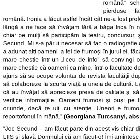
română” sch
pierduse f
română. Ironia a făcut astfel încât cât ne-a fost prof
lângă a ne face să învățam fără a băga frica în 
chiar pe mulți să participăm la teatru, concursuri 
Secund. Mi s-a părut necesar să fac o radiografie
a adunat alți oameni la fel de frumoși în jurul ei, făc
mare chestie într-un „liceu de info” să convingi 
mare chestie că oameni ca mine, într-o facultate de p
ajuns să se ocupe voluntar de revista facultății du
să colaboreze la scurta viață a uneia de cultură. L
că au învățat să aprecieze presa de calitate și să îș
verifice informațiile. Oameni frumoși și puși pe
oriunde, dacă te uiți cu atenție. Uneori e frumo
reportofonul în mână.”
(Georgiana Turcsanyi, abs
”Joc Secund – am făcut parte din acest vis chiar d
LIIS și slavă Domnului că am făcut-o! Îmi aminte