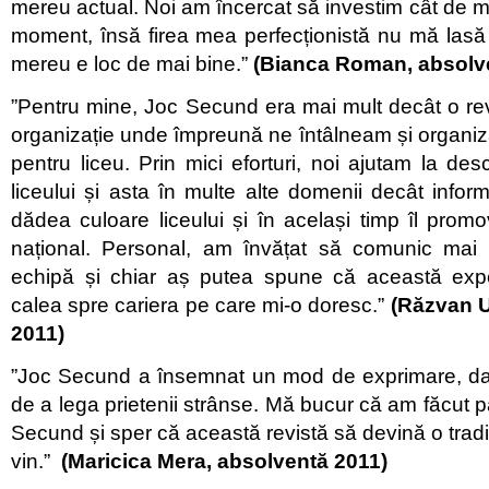
mereu actual. Noi am încercat să investim cât de mu
moment, însă firea mea perfecționistă nu mă la
mereu e loc de mai bine.”
(Bianca Roman, absolve
”Pentru mine, Joc Secund era mai mult decât o rev
organizație unde împreună ne întâlneam și organiză
pentru liceu. Prin mici eforturi, noi ajutam la des
liceului și asta în multe alte domenii decât info
dădea culoare liceului și în același timp îl promov
național. Personal, am învățat să comunic mai 
echipă și chiar aș putea spune că această expe
calea spre cariera pe care mi-o doresc.”
(Răzvan U
2011)
”Joc Secund a însemnat un mod de exprimare, d
de a lega prietenii strânse. Mă bucur că am făcut p
Secund și sper că această revistă să devină o tradiț
vin.”
(Maricica Mera, absolventă 2011)