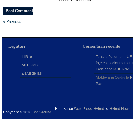
*
« Previous
Legături
Comentarii recente
LIIS.ro
Teacher’s corner – UE
înțelesul celor mari ori 
Art Historia
Fascinație
la
JURNALI
Ziarul de Iași
Moldovanu Ovidiu
la
P
Pas
Realizat cu
WordPress
,
Hybrid
, şi
Hybrid News
.
Copyright © 2026
Joc Secund
.