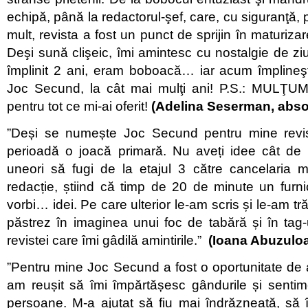
echipă, până la redactorul-şef, care, cu siguranţă,
mult, revista a fost un punct de sprijin în maturiza
Deşi sună clişeic, îmi amintesc cu nostalgie de ziu
împlinit 2 ani, eram boboacă… iar acum împlineş
Joc Secund, la cât mai mulţi ani! P.S.: MULŢ
pentru tot ce mi-ai oferit!
(Adelina Seserman, abso
”Deși se numește Joc Secund pentru mine revis
perioadă o joacă primară. Nu aveți idee cât de r
uneori să fugi de la etajul 3 către cancelaria m
redacție, știind că timp de 20 de minute un furn
vorbi… idei. Pe care ulterior le-am scris și le-am tr
păstrez în imaginea unui foc de tabără și în tag
revistei care îmi gâdilă amintirile.”
(Ioana Abuzuloa
”Pentru mine Joc Secund a fost o oportunitate de 
am reușit să îmi împărtășesc gândurile și sentim
persoane. M-a ajutat să fiu mai îndrăzneață, să