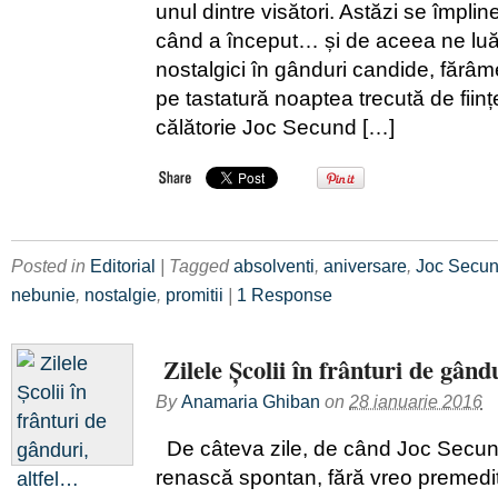
unul dintre visători. Astăzi se împli
când a început… și de aceea ne luă
nostalgici în gânduri candide, fărâme
pe tastatură noaptea trecută de ființ
călătorie Joc Secund […]
Posted in
Editorial
| Tagged
absolventi
,
aniversare
,
Joc Secu
nebunie
,
nostalgie
,
promitii
|
1 Response
Zilele Școlii în frânturi de gând
By
Anamaria Ghiban
on
28 ianuarie 2016
De câteva zile, de când Joc Secun
renască spontan, fără vreo premedi