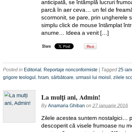
anticipată, se întâmplă lucruri frumo
parcă în aer ceva… un fel de freamă
scormonit, se pare, prin ungherele s
simplu click de mouse întâmplat în
anume… Ideea a venit […]
Posted in
Editorial
,
Reportaje nonconformiste
| Tagged
25 ian
grigore teologul
,
hram
,
sărbătoare
,
urmasii lui moisil
,
zilele sco
La mulți ani, Admin!
By
Anamaria Ghiban
on
27 ianuarie 2016
Zilele acestea suntem nostalgici… 
descoperit că visele frumoase nu mo