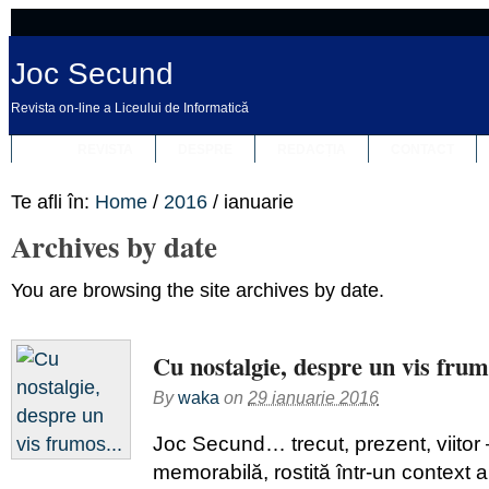
Joc Secund
Revista on-line a Liceului de Informatică
REVISTA
DESPRE
REDACȚIA
CONTACT
Te afli în:
Home
/
2016
/
ianuarie
Archives by date
You are browsing the site archives by date.
Cu nostalgie, despre un vis fr
By
waka
on
29 ianuarie 2016
Joc Secund… trecut, prezent, viitor 
memorabilă, rostită într-un context 