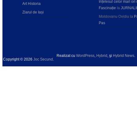
înțelesul celor mari ori 
Art Historia
Fascinație
la
JURNALI
Ziarul de Iași
Moldovanu Ovidiu
la
P
Pas
Realizat cu
WordPress
,
Hybrid
, şi
Hybrid News
.
Copyright © 2026
Joc Secund
.