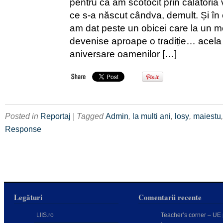
pentru că am scotocit prin călătoria v
ce s-a născut cândva, demult. Și în 
am dat peste un obicei care la un 
devenise aproape o tradiție… acela 
aniversare oamenilor […]
Posted in
Reportaj
| Tagged
Admin
,
la multi ani
,
losy
,
maiestu
Response
Legături
Comentarii recente
LIIS.ro
Teacher’s corner – UE