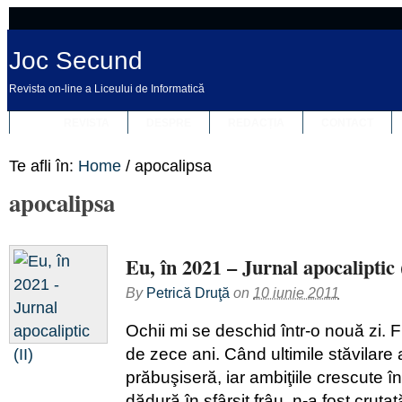
Joc Secund
Revista on-line a Liceului de Informatică
REVISTA
DESPRE
REDACȚIA
CONTACT
Te afli în:
Home
/
apocalipsa
apocalipsa
Eu, în 2021 – Jurnal apocaliptic 
By
Petrică Druţă
on
10 iunie 2011
Ochii mi se deschid într-o nouă zi. 
de zece ani. Când ultimile stăvilare 
prăbuşiseră, iar ambiţiile crescute în 
dădură în sfârşit frâu, n-a fost cruţat