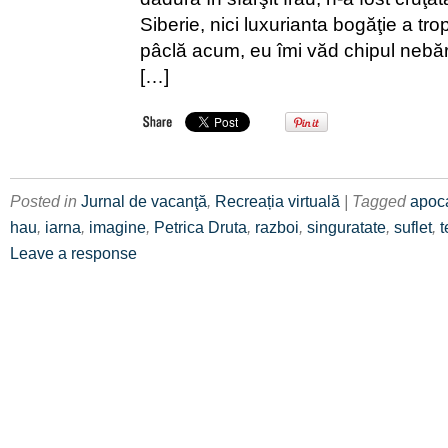
Siberie, nici luxurianta bogăţie a tro
pâclă acum, eu îmi văd chipul nebărb
[…]
Posted in
Jurnal de vacanţă
,
Recreația virtuală
| Tagged
apoc
hau
,
iarna
,
imagine
,
Petrica Druta
,
razboi
,
singuratate
,
suflet
,
t
Leave a response