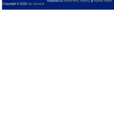
Realizat cu
WordPress
,
Hybrid
, şi
Hybrid News
.
Copyright © 2026
Joc Secund
.