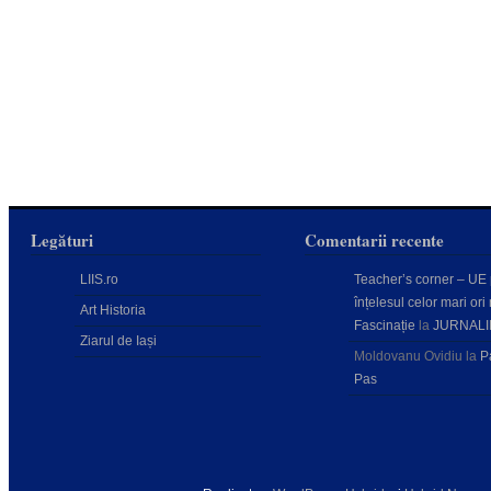
Legături
Comentarii recente
LIIS.ro
Teacher’s corner – UE
înțelesul celor mari ori 
Art Historia
Fascinație
la
JURNALI
Ziarul de Iași
Moldovanu Ovidiu
la
P
Pas