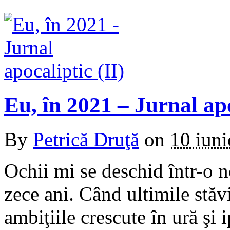
Eu, în 2021 – Jurnal apo
By
Petrică Druţă
on
10 iun
Ochii mi se deschid într-o n
zece ani. Când ultimile stăvi
ambiţiile crescute în ură şi i