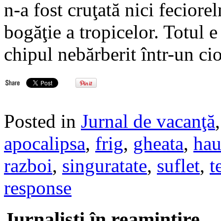
n-a fost cruţată nici feciore
bogăţie a tropicelor. Totul 
chipul nebărberit într-un c
Posted in
Jurnal de vacanţă
apocalipsa
,
frig
,
gheata
,
ha
razboi
,
singuratate
,
suflet
,
t
response
Jurnalisti în reamintire…