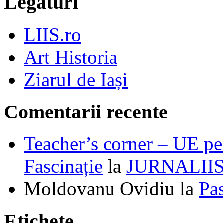
Legături
LIIS.ro
Art Historia
Ziarul de Iași
Comentarii recente
Teacher’s corner – UE pe 
Fascinație
la
JURNALII
Moldovanu Ovidiu
la
Pa
Etichete