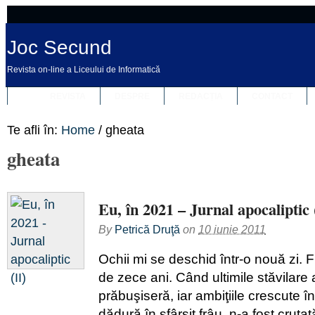
Joc Secund
Revista on-line a Liceului de Informatică
REVISTA
DESPRE
REDACȚIA
CONTACT
Te afli în:
Home
/
gheata
gheata
Eu, în 2021 – Jurnal apocaliptic 
By
Petrică Druţă
on
10 iunie 2011
Ochii mi se deschid într-o nouă zi. 
de zece ani. Când ultimile stăvilare 
prăbuşiseră, iar ambiţiile crescute în 
dădură în sfârşit frâu, n-a fost cruţat