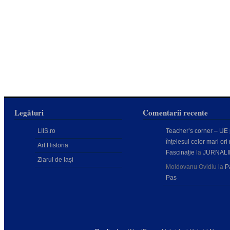
Legături
Comentarii recente
LIIS.ro
Teacher’s corner – UE
înțelesul celor mari ori 
Art Historia
Fascinație
la
JURNALI
Ziarul de Iași
Moldovanu Ovidiu
la
P
Pas