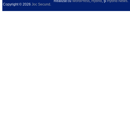
Realizat cu
WordPress
,
Hybrid
, şi
Hybrid News
.
Copyright © 2026
Joc Secund
.