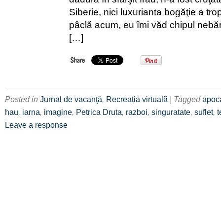
Siberie, nici luxurianta bogăţie a tro
pâclă acum, eu îmi văd chipul nebărb
[…]
Posted in
Jurnal de vacanţă
,
Recreația virtuală
| Tagged
apoc
hau
,
iarna
,
imagine
,
Petrica Druta
,
razboi
,
singuratate
,
suflet
,
t
Leave a response