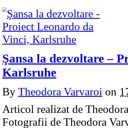
Şansa la dezvoltare – P
Karlsruhe
By
Theodora Varvaroi
on
1
Articol realizat de Theodor
Fotografii de Theodora Varv