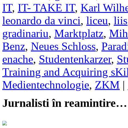
IT
,
IT- TAKE IT
,
Karl Wilh
leonardo da vinci
,
liceu
,
liis
gradinariu
,
Marktplatz
,
Mih
Benz
,
Neues Schloss
,
Parad
enache
,
Studentenkarzer
,
St
Training and Acquiring sKil
Medientechnologie
,
ZKM
|
Jurnalisti în reamintire…