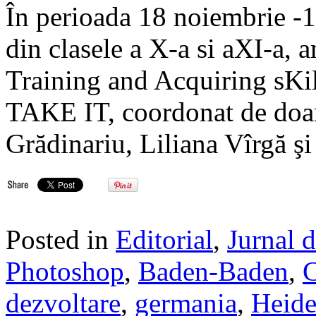
În perioada 18 noiembrie -1
din clasele a X-a si aXI-a, a
Training and Acquiring sKil
TAKE IT, coordonat de doa
Grădinariu, Liliana Vîrgă ş
Posted in
Editorial
,
Jurnal 
Photoshop
,
Baden-Baden
,
C
dezvoltare
,
germania
,
Heide