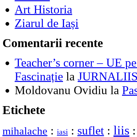
Art Historia
Ziarul de Iași
Comentarii recente
Teacher’s corner – UE pe 
Fascinație
la
JURNALII
Moldovanu Ovidiu
la
Pa
Etichete
liis
:
:
suflet
:
mihalache
iasi