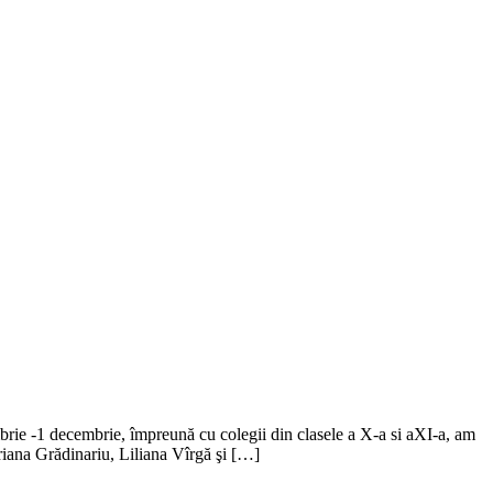
rie -1 decembrie, împreună cu colegii din clasele a X-a si aXI-a, am
iana Grădinariu, Liliana Vîrgă şi […]