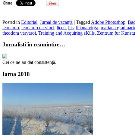
Posted in
Editorial
,
Jurnal de vacanţă
| Tagged
Adobe Photoshop
,
Bad
leonardo
,
leonardo da vinci
,
liceu
,
liis
,
liliana virga
,
mariana gradinari
theodora varvaroi
,
Training and Acquiring sKills
,
Zentrum fur Kunst
Jurnalisti în reamintire…
Cei ce ne-au dat consistență.
Iarna 2018