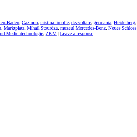
en-Baden
,
Cazinou
,
cristina timofte
,
dezvoltare
,
germania
,
Heidelberg
u
,
Marktplatz
,
Mihail Stourdza
,
muzeul Mercedes-Benz
,
Neues Schloss
und Medientechnologie
,
ZKM
|
Leave a response