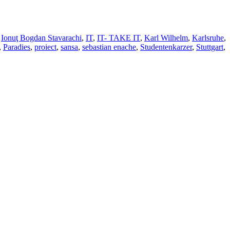
,
Ionuţ Bogdan Stavarachi
,
IT
,
IT- TAKE IT
,
Karl Wilhelm
,
Karlsruhe
,
,
Paradies
,
proiect
,
sansa
,
sebastian enache
,
Studentenkarzer
,
Stuttgart
,