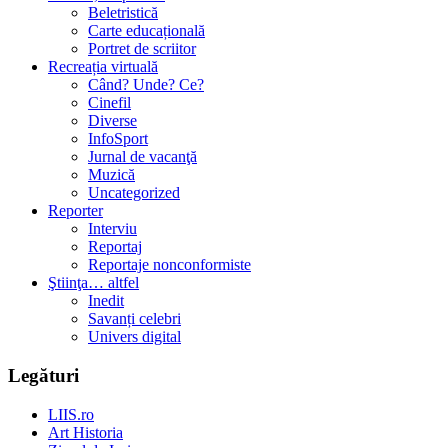
Beletristică
Carte educațională
Portret de scriitor
Recreația virtuală
Când? Unde? Ce?
Cinefil
Diverse
InfoSport
Jurnal de vacanţă
Muzică
Uncategorized
Reporter
Interviu
Reportaj
Reportaje nonconformiste
Ştiinţa… altfel
Inedit
Savanți celebri
Univers digital
Legături
LIIS.ro
Art Historia