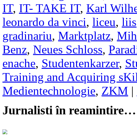
IT
,
IT- TAKE IT
,
Karl Wilh
leonardo da vinci
,
liceu
,
liis
gradinariu
,
Marktplatz
,
Mih
Benz
,
Neues Schloss
,
Parad
enache
,
Studentenkarzer
,
St
Training and Acquiring sKil
Medientechnologie
,
ZKM
|
Jurnalisti în reamintire…