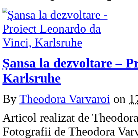
Şansa la dezvoltare – P
Karlsruhe
By
Theodora Varvaroi
on
1
Articol realizat de Theodor
Fotografii de Theodora Varv