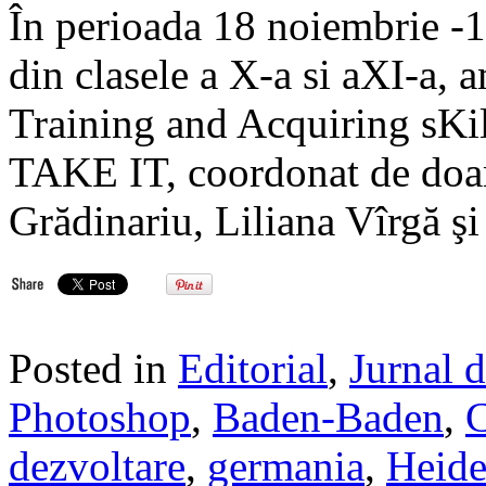
În perioada 18 noiembrie -1
din clasele a X-a si aXI-a, a
Training and Acquiring sKil
TAKE IT, coordonat de doa
Grădinariu, Liliana Vîrgă ş
Posted in
Editorial
,
Jurnal 
Photoshop
,
Baden-Baden
,
C
dezvoltare
,
germania
,
Heide