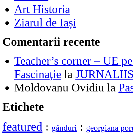
Art Historia
Ziarul de Iași
Comentarii recente
Teacher’s corner – UE pe 
Fascinație
la
JURNALII
Moldovanu Ovidiu
la
Pa
Etichete
featured
:
:
gânduri
georgiana por