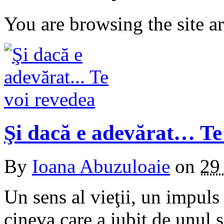
You are browsing the site ar
Şi dacă e adevărat… Te
By
Ioana Abuzuloaie
on
29
Un sens al vieţii, un impuls
cineva care a iubit de unul 