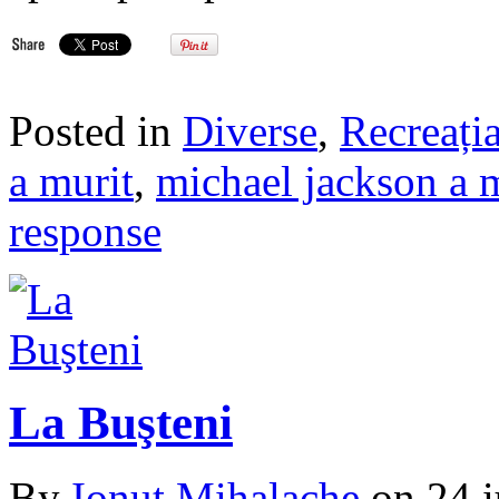
Posted in
Diverse
,
Recreația
a murit
,
michael jackson a 
response
La Buşteni
By
Ionuţ Mihalache
on
24 