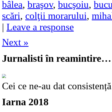
bâlea
,
braşov
,
bucşoiu
,
bucu
scări
,
colţii morarului
,
miha
|
Leave a response
Next »
Jurnalisti în reamintire…
Cei ce ne-au dat consistență
Iarna 2018