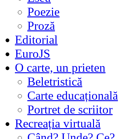
Poezie
Proză
Editorial
EuroJS
O carte, un prieten
Beletristică
Carte educațională
Portret de scriitor
Recreația virtuală
Când? Unde? Ce?