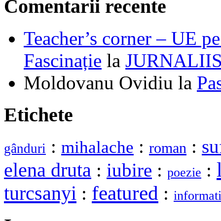
Comentarii recente
Teacher’s corner – UE pe 
Fascinație
la
JURNALII
Moldovanu Ovidiu
la
Pa
Etichete
:
:
:
su
mihalache
roman
gânduri
elena druta
:
iubire
:
:
poezie
turcsanyi
featured
:
:
informat