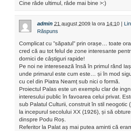
Cine râde ultimul, râde mai bine >:)
admin
21 august 2009
la ora
14:10
|
Li
Răspuns
Complicat cu ”săpatul” prin orașe… toate oraș
cred că au tot felul de zone interesante pentru
dornici de câștiguri rapide!
Pe noi ne interesează însă în primul rând Ia
unde primarul este cum este… și în mod sig
cu cel din Piatra Neamț sub nici o formă.
Proiectul Palas este un exemplu clar de ingn
interesului public în favoarea celui privat. Es
sub Palatul Culturii, construit în stil neogotic
la incepurul secolului XX (1926), și să obtur
dinspre Podu Roș.
Referitor la Palat aș mai putea aminti că er