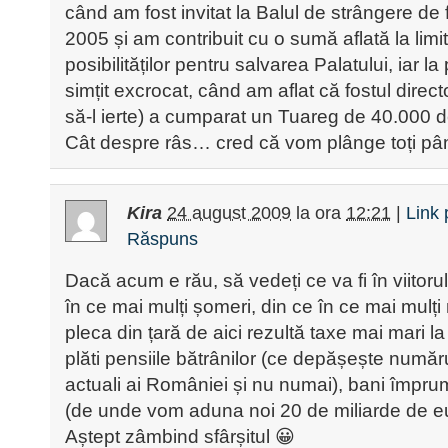
când am fost invitat la Balul de strângere de 
2005 și am contribuit cu o sumă aflată la limi
posibilităților pentru salvarea Palatului, iar l
simțit excrocat, când am aflat că fostul dire
să-l ierte) a cumparat un Tuareg de 40.000 d
Cât despre râs… cred că vom plânge toți p
Kira
24 august 2009
la ora
12:21
|
Link
Răspuns
Dacă acum e rău, să vedeți ce va fi în viitorul
în ce mai mulți șomeri, din ce în ce mai mulți
pleca din țară de aici rezultă taxe mai mari la
plăti pensiile bătrânilor (ce depășește număr
actuali ai României și nu numai), bani împru
(de unde vom aduna noi 20 de miliarde de eur
Aștept zâmbind sfârșitul 😀