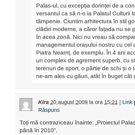
Palas-ul, cu excepția dorinței de a con
versantul ca să n-o ia Palatul Culturii 
tâmpenie. Ciuntim arhitectura în stil go
clădiri moderne, a căror fațada nu se 
în acea zonă. Nici nu vreau să compa
managementul orașului nostru cu cel a
Piatra Neamț, de exemplu. În 4 ani aco
un complex de agrement superb, cu st
terenuri de sport, o pârtie de schi și o
ne-am ales cu găuri, atât în buget cât și
Kira
20 august 2009
la ora
15:21
|
Link
Răspuns
Toți mă contraziceau înainte: „Proiectul Pala
până în 2010”.