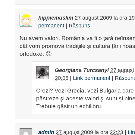
hippiemuslim
27 august 2009
la ora
19
permanent
|
Răspuns
Nu avem valori. România va fi o ţară neînse
cât vom promova tradiţiile şi cultura ţării noas
ortodoxe. 🙂
Georgiana Turcsanyi
27 august
20:05
|
Link permanent
|
Răspun
Crezi? Vezi Grecia, vezi Bulgaria car
păstreze şi aceste valori şi sunt şi bi
Trebuie găsit un echilibru.
admin
27 august 2009
la ora
22:23
|
Li