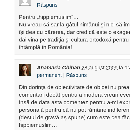
Răspuns
Pentru „hippiemuslim”…
Nu vreau să sar la gâtul nimănui şi nici să împ
îşi dea cu părerea, dar cred că este o exage
dai vina pe tradiţia şi cultura ortodoxă pentr
întâmplă în România!
Anamaria Ghiban
28 august 2009
la o
permanent
|
Răspuns
Din dorinţa de obiectivitate de obicei nu prea
comentarii decât pentru a modera vreun event
însă de data asta comentez pentru a-mi expri
personală pentru că nu pot rămâne indiferent
(destul de gravă aş spune) cum este cea făc
hippiemuslim…