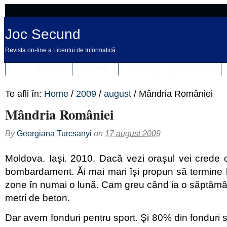
Joc Secund
Revista on-line a Liceului de Informatică
REVISTA
DESPRE
REDACȚIA
CONTACT
Te afli în:
Home
/
2009
/
august
/
Mândria României
Mândria României
By
Georgiana Turcsanyi
on
17 august 2009
Moldova. Iaşi. 2010. Dacă vezi oraşul vei crede 
bombardament. Ăi mai mari îşi propun să termine l
zone în numai o lună. Cam greu când ia o săptămâ
metri de beton.
Dar avem fonduri pentru sport. Şi 80% din fonduri s