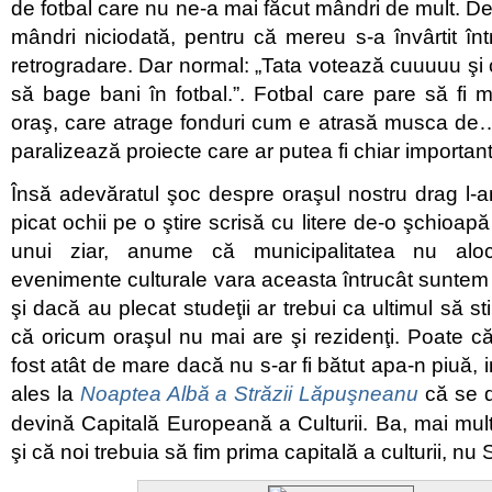
de fotbal care nu ne-a mai făcut mândri de mult. De
mândri niciodată, pentru că mereu s-a învârtit înt
retrogradare. Dar normal: „Tata votează cuuuuu şi
să bage bani în fotbal.”. Fotbal care pare să fi m
oraş, care atrage fonduri cum e atrasă musca de…
paralizează proiecte care ar putea fi chiar importan
Însă adevăratul şoc despre oraşul nostru drag l-
picat ochii pe o ştire scrisă cu litere de-o şchioa
unui ziar, anume că municipalitatea nu aloc
evenimente culturale vara aceasta întrucât suntem 
şi dacă au plecat studeţii ar trebui ca ultimul să s
că oricum oraşul nu mai are şi rezidenţi. Poate că
fost atât de mare dacă nu s-ar fi bătut apa-n piuă, i
ales la
Noaptea Albă a Străzii Lăpuşneanu
că se d
devină Capitală Europeană a Culturii. Ba, mai mult,
şi că noi trebuia să fim prima capitală a culturii, nu S