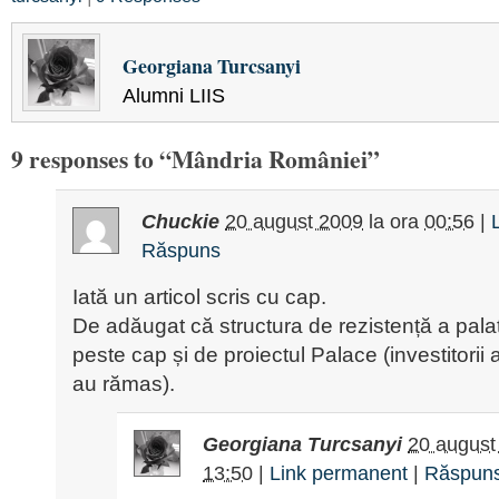
Georgiana Turcsanyi
Alumni LIIS
9 responses to “Mândria României”
Chuckie
20 august 2009
la ora
00:56
|
Răspuns
Iată un articol scris cu cap.
De adăugat că structura de rezistență a pala
peste cap și de proiectul Palace (investitorii 
au rămas).
Georgiana Turcsanyi
20 august
13:50
|
Link permanent
|
Răspun