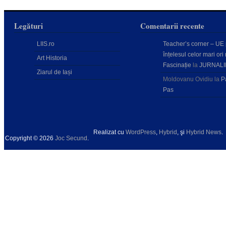
Legături
Comentarii recente
LIIS.ro
Teacher’s corner – UE
înțelesul celor mari ori 
Art Historia
Fascinație
la
JURNALI
Ziarul de Iași
Moldovanu Ovidiu
la
P
Pas
Realizat cu
WordPress
,
Hybrid
, şi
Hybrid News
.
Copyright © 2026
Joc Secund
.