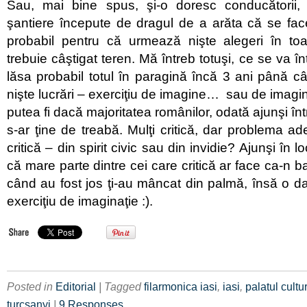
Sau, mai bine spus, şi-o doresc conducătorii, î
şantiere începute de dragul de a arăta că se fac
probabil pentru că urmează nişte alegeri în t
trebuie câştigat teren. Mă întreb totuşi, ce se va
lăsa probabil totul în paragină încă 3 ani până 
nişte lucrări – exerciţiu de imagine… sau de imagin
putea fi dacă majoritatea românilor, odată ajunşi într
s-ar ţine de treabă. Mulţi critică, dar problema a
critică – din spirit civic sau din invidie? Ajunşi în lo
că mare parte dintre cei care critică ar face ca-n 
când au fost jos ţi-au mâncat din palmă, însă o d
exerciţiu de imaginaţie :).
Posted in
Editorial
| Tagged
filarmonica iasi
,
iasi
,
palatul cultur
turcsanyi
|
9 Responses