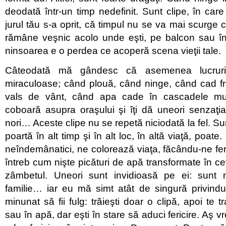
deodată într-un timp nedefinit. Sunt clipe, în care 
jurul tău s-a oprit, că timpul nu se va mai scurge c
rămâne veşnic acolo unde eşti, pe balcon sau în
ninsoarea e o perdea ce acoperă scena vieţii tale.
Câteodată mă gândesc că asemenea lucruri 
miraculoase; când plouă, când ninge, când cad f
vals de vânt, când apa cade în cascadele mun
coboară asupra oraşului şi îţi dă uneori senzaţia 
nori… Aceste clipe nu se repetă niciodată la fel. Sun
poartă în alt timp şi în alt loc, în altă viaţă, poate. 
neîndemânatici, ne colorează viaţa, făcându-ne fer
întreb cum nişte picături de apă transformate în ce
zâmbetul. Uneori sunt invidioasă pe ei: sunt 
familie… iar eu mă simt atât de singură privindu
minunat să fii fulg: trăieşti doar o clipă, apoi te 
sau în apă, dar eşti în stare să aduci fericire. Aş vr