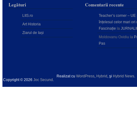
Legături
Comentarii recente
LIIS.ro
Teacher’s corner – UE
înțelesul celor mari ori 
Art Historia
Fascinație
la
JURNALI
Ziarul de Iași
Moldovanu Ovidiu
la
P
Pas
Realizat cu
WordPress
,
Hybrid
, şi
Hybrid News
.
Copyright © 2026
Joc Secund
.