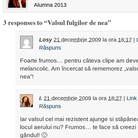
Alumna 2013
3 responses to “Valsul fulgilor de nea”
Losy
21 decembrie 2009
la ora
16:17
|
Răspuns
Foarte frumos… pentru câteva clipe am deven
melancolic. Am încercat să rememorez „valsul
nea”!
I.
21 decembrie 2009
la ora
18:27
|
Link
Răspuns
Iar valsul cel mai rezistent ajunge si stăpân
locul aerului nu? Frumos… te face să creezi 
gândul! 🙂