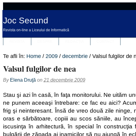
Joc Secund
Revista on-line a Liceului de Informatică
REVISTA
DESPRE
REDACȚIA
CONTACT
Te afli în:
Home
/
2009
/
decembrie
/
Valsul fulgilor de 
Valsul fulgilor de nea
By
Elena Druţă
on
21 decembrie 2009
Stau şi azi în casă, în faţa monitorului. Ne uităm unu
ne punem aceeaşi întrebare: ce fac eu aici? Ac
frig şi neinteresant. Însă de vreo două zile ninge, 
oras e sărbătoare, copiii au scos săniile, au înce
iscusinţa în arhitectură, în special în construcţia f
bulgării de zăpada ai inamicilor să nu ajungă în ech