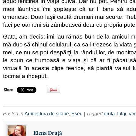
aduc fericirea în viaţa cuiva. Dar nu pot. Pentru c
mea lăuntrica îmi şopteşte că ar fi bine să aduc
omenesc. Doar laşii caută drumuri mai scurte. Trebu
faci pe oameni să zâmbească doar cu propria pute
Gata, am decis: îmi iau rămas bun de la amicul m
mă duc să chinui celularul, ca sa-i trezesc la viata şi
mei, ce nu se pot despărţi, la rândul lor, de monitoa
le spun ce frumoasă e viaţa şi că ar fi păcat 
virtuală în aceste clipe feerice, să piardă valsul 
tocmai a început.
Posted in
Arhitectura de silabe
,
Eseu
| Tagged
druta
,
fulgi
,
iar
Elena Druţă