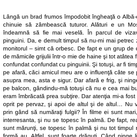
Lângă un brad frumos împodobit îngheaţă o Albă
chinuie să zâmbească tuturor. Alături e un Mo
îndeamnă să fie mai veselă. În parcul de viza
pinguini. Da, e demult timpul să nu-mi mai petrec z
monitorul – simt că orbesc. De fapt e un grup de cop
de mămicile grijulii într-o mie de haine şi tot atâtea
confundat confundat cu pinguinii. Şi totuşi, ar fi tim
pe afară, căci amicul meu are o influenţă câte s
asupra mea, asta e sigur. Dar afară e frig, şi nin
pe balcon, gândindu-mă totuşi că nu e cea mai bu
eram îmbrăcată prea subţire. Dar atenţia mi-a fost 
oprit pe pervaz, şi apoi de altul şi de altul… Nu v
prin gând să număraţi fulgii? În filme ei sunt mari
interresanta, şi nu se topesc în palmă. De fapt, reali
sunt mărunţi, se topesc în palmă şi nu tot timpul 
formă au. Altfel, sunt foarte drăguţi. Când ninge l