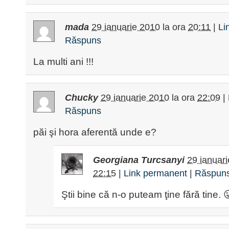
mada
29 ianuarie 2010
la ora
20:11
|
Li
Răspuns
La multi ani !!!
Chucky
29 ianuarie 2010
la ora
22:09
|
Răspuns
păi şi hora aferentă unde e?
Georgiana Turcsanyi
29 ianuar
22:15
|
Link permanent
|
Răspun
Ştii bine că n-o puteam ţine fără tine. 