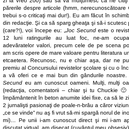
zi la vreo 200) sau să vă mulţumesc că ne citiţi
părerile despre articole (hmm, nerecunoscătoare 
trebui s-o criticaţi mai dur!). Eu am făcut în schimb
din redacţie. Şi ca să sparg gheaţa şi să-i scutesc p
(care?!), voi începe eu: „
Joc Secund
este o revist
12 luni ratingurile au luat foc, ne-am ocup
adevăratelor valori, precum cele de pe scena po
am scris opere de mare valoare pentru literatura un
etcaetera. Recunosc, nu e chiar aşa, dar ne p
premiu al Concursului revistelor şcolare şi cu o în
a vă oferi ce e mai bun din gândurile noastre.
Secund
eu am cunoscut oameni. Mulţi, mulţi oa
(redacţia, comentatorii – chiar şi tu Chuckie 🙂
împământenit în beton anumite idei fixe, ca să le z
2 jurnalişti pasionaţi de poale-n-brâu a căror viziun
„ce se vinde” nu aş fi vrut să-mi spargă norul de ino
mi)… Pe unii i-am cunoscut direct şi mi i-am apr
discutat virtual, am disecat (cuvântul meu obsesi