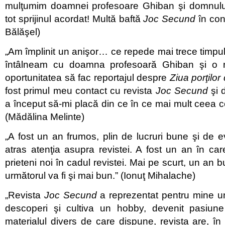
mulţumim doamnei profesoare Ghiban şi domnulu
tot sprijinul acordat! Multă baftă
Joc Secund
în con
Bălăşel)
„Am împlinit un anişor… ce repede mai trece timpul
întâlneam cu doamna profesoară Ghiban şi o 
oportunitatea să fac reportajul despre
Ziua porţilo
fost primul meu contact cu revista
Joc Secund
şi 
a început să-mi placă din ce în ce mai mult ceea ce
(Mădălina Melinte)
„A fost un an frumos, plin de lucruri bune şi de
atras atenţia asupra revistei. A fost un an în care
prieteni noi în cadul revistei. Mai pe scurt, un an
următorul va fi şi mai bun.” (Ionuţ Mihalache)
„Revista
Joc Secund
a reprezentat pentru mine un
descoperi şi cultiva un hobby, devenit pasiune
materialul divers de care dispune, revista are, în