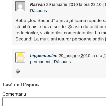
Razvan
29 ianuarie 2010
la ora
23:10
|
Răspuns
Bebe „Joc Secund” a învăţat foarte repede s
să aibă niste baze solide. Şi asta datorită pre
redactorilor, vizitatorilor, comentatorilor. La m
Secund! La mulţi ani tuturor persoanelor din ju
hippiemuslim
29 ianuarie 2010
la ora
2
permanent
|
Răspuns
😀
Lasă un Răspuns
Comentariu