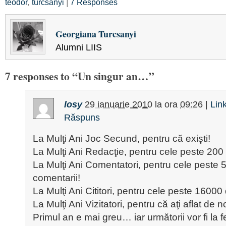
teodor
,
turcsanyi
|
7 Responses
Georgiana Turcsanyi
Alumni LIIS
7 responses to “Un singur an…”
losy
29 ianuarie 2010
la ora
09:26
|
Lin
Răspuns
La Mulţi Ani Joc Secund, pentru că exişti!
La Mulţi Ani Redacţie, pentru cele peste 200 
La Mulţi Ani Comentatori, pentru cele peste 
comentarii!
La Mulţi Ani Cititori, pentru cele peste 16000 d
La Mulţi Ani Vizitatori, pentru că aţi aflat de no
Primul an e mai greu… iar următorii vor fi la fe