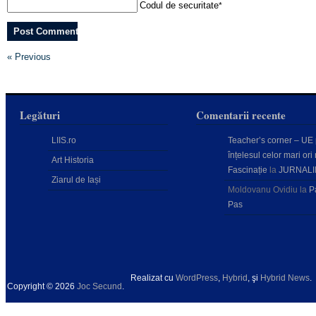
Codul de securitate
*
« Previous
Legături
Comentarii recente
LIIS.ro
Teacher’s corner – UE
înțelesul celor mari ori 
Art Historia
Fascinație
la
JURNALI
Ziarul de Iași
Moldovanu Ovidiu
la
P
Pas
Realizat cu
WordPress
,
Hybrid
, şi
Hybrid News
.
Copyright © 2026
Joc Secund
.