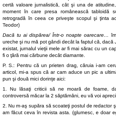
certă valoare jurnalistică, cât şi una de atitudine
moment în care presa românească tabloidă s
retrogradă în ceea ce priveşte scopul şi ţinta activ
Teodor)
Dacă tu ai dispărea/ Într-o noapte oarecare…
îmi
ureche şi nu mă pot gândi decât la faptul că, dacă
existat, jurnalul vieţii mele ar fi mai sărac cu un cap
fi o ţâră mai cărbune decât diamante.
P. S.: Pentru că un prieten drag, căruia i-am ce
articol, mi-a spus că ar cam aduce un pic a ultim
pun şi două mici dorinţe aici:
1. Nu lăsaţi criticii să ne moară de foame, d
controversă măcar la 2 săptămâni, eu vă voi aprec
2. Nu m-aş supăra să scoateţi postul de redactor şe
am făcut ceva în revista asta. (glumesc, e doar 