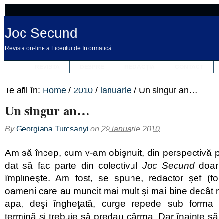
Joc Secund
Revista on-line a Liceului de Informatică
REVISTA
DESPRE
REDACȚIA
CONTACT
Te afli în:
Home
/
2010
/
ianuarie
/
Un singur an…
Un singur an…
By
Georgiana Turcsanyi
on
29 ianuarie 2010
Am să încep, cum v-am obişnuit, din perspectivă p
dat să fac parte din colectivul
Joc Secund
doar 
împlineşte. Am fost, se spune, redactor şef (fo
oameni care au muncit mai mult şi mai bine decât m
apa, deşi îngheţată, curge repede sub forma t
termină şi trebuie să predau cârma. Dar înainte să