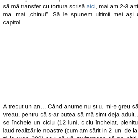
să mă transfer cu tortura scrisă
aici
, mai am 2-3 art
mai mai „chinui”. Să le spunem ultimii mei aşi d
capitol.
A trecut un an… Când anume nu știu, mi-e greu s
vreau, pentru că s-ar putea să mă simt deja adult
se încheie un ciclu (12 luni, ciclu încheiat, pleni
laud realizările noastre (cum am sărit in 2 luni de la