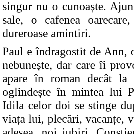
singur nu o cunoaște. Ajun
sale, o cafenea oarecare
dureroase amintiri.
Paul e îndragostit de Ann, o
nebunește, dar care îi pro
apare în roman decât la s
oglindește în mintea lui P
Idila celor doi se stinge d
viața lui, plecări, vacanțe,
adesea, noi iubiri. Conștie