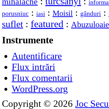
turcsanyi
:
:
mihalache
informa
:
:
:
:
Moisil
porusniuc
gânduri
iasi
featured
suflet
:
:
Abuzuloaie
Instrumente
Autentificare
Flux intrări
Flux comentarii
WordPress.org
Copyright © 2026
Joc Sec