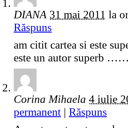
DIANA
31 mai 2011
la o
Răspuns
am citit cartea si este su
este un autor superb …
Corina Mihaela
4 iulie 
permanent
|
Răspuns