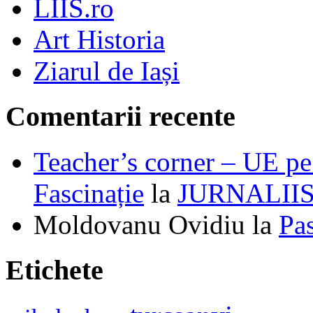
LIIS.ro
Art Historia
Ziarul de Iași
Comentarii recente
Teacher’s corner – UE pe 
Fascinație
la
JURNALII
Moldovanu Ovidiu
la
Pa
Etichete