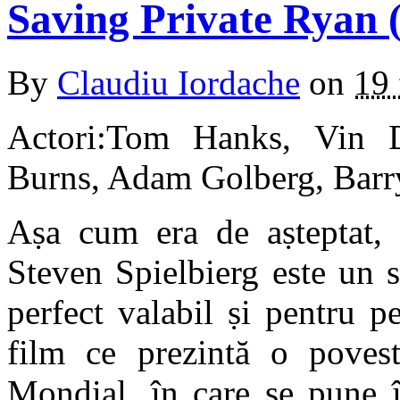
Saving Private Ryan 
By
Claudiu Iordache
on
19 
Actori:Tom Hanks, Vin 
Burns, Adam Golberg, Barr
Aṣa cum era de aṣteptat, 
Steven Spielbierg este un s
perfect valabil ṣi pentru 
film ce prezintă o poves
Mondial, în care se pune î