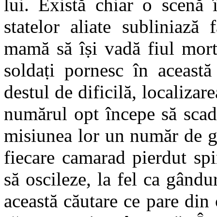
lui. Există chiar o scenă 
statelor aliate subliniază
mamă să îṣi vadă fiul mort
soldaṭi pornesc în această
destul de dificilă, localizare
numărul opt începe să scad
misiunea lor un număr de g
fiecare camarad pierdut spi
să oscileze, la fel ca gându
această căutare ce pare din