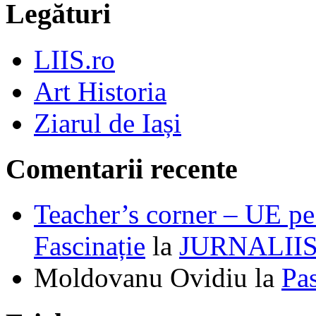
Legături
LIIS.ro
Art Historia
Ziarul de Iași
Comentarii recente
Teacher’s corner – UE pe 
Fascinație
la
JURNALII
Moldovanu Ovidiu
la
Pa