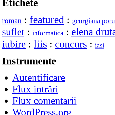
Etichete
featured
:
:
roman
georgiana poru
elena drut
suflet
:
:
informatica
liis
iubire
:
:
concurs
:
iasi
Instrumente
Autentificare
Flux intrări
Flux comentarii
WordPress.org