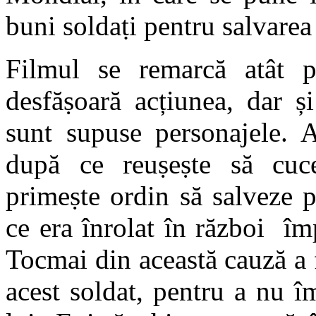
buni soldaṭi pentru salvarea
Filmul se remarcă atât 
desfăṣoară acțiunea, dar și
sunt supuse personajele. A
după ce reuṣeṣte să cuc
primeṣte ordin să salveze 
ce era înrolat în război împr
Tocmai din această cauză a f
acest soldat, pentru a nu îm