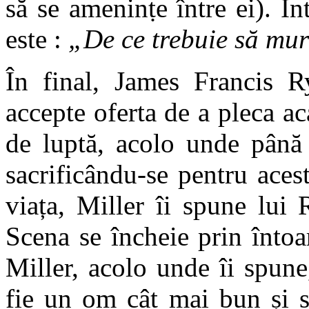
să se ameninṭe între ei). Î
este :
„De ce trebuie să mu
În final, James Francis Ry
accepte oferta de a pleca a
de luptă, acolo unde până 
sacrificându-se pentru ace
viața, Miller îi spune lui
Scena se încheie prin înto
Miller, acolo unde îi spune,
fie un om cât mai bun și s