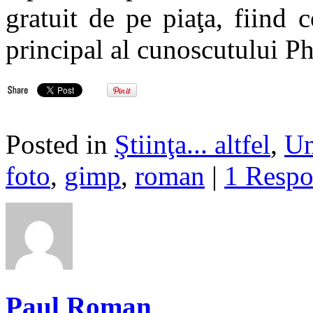
gratuit de pe piaţa, fiind 
principal al cunoscutului P
Posted in
Ştiinţa... altfel
,
Un
foto
,
gimp
,
roman
|
1 Respo
Paul Roman