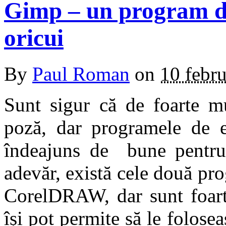
Gimp – un program de
oricui
By
Paul Roman
on
10 febr
Sunt sigur că de foarte mu
poză, dar programele de e
îndeajuns de bune pentru a
adevăr, există cele două pr
CorelDRAW, dar sunt foarte
își pot permite să le folosea