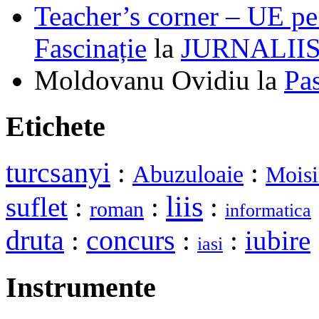
Teacher’s corner – UE pe 
Fascinație
la
JURNALII
Moldovanu Ovidiu
la
Pa
Etichete
turcsanyi
:
:
Abuzuloaie
Moisi
liis
suflet
:
:
:
roman
informatica
druta
:
concurs
:
:
iubire
iasi
Instrumente