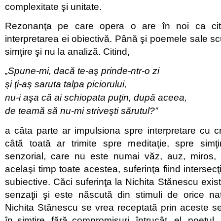
complexitate şi unitate.
Rezonanţa pe care opera o are în noi ca citit
interpretarea ei obiectivă. Până şi poemele sale sc
simţire şi nu la analiză. Citind,
„Spune-mi, dacă te-aş prinde-ntr-o zi
şi ţi-aş saruta talpa piciorului,
nu-i aşa că ai schiopata puţin, după aceea,
de teamă să nu-mi striveşti sărutul?”
a câta parte ar impulsiona spre interpretare cu c
câtă toată ar trimite spre meditaţie, spre simţ
senzorial, care nu este numai văz, auz, miros, 
acelaşi timp toate acestea, suferinţa fiind intersecţ
subiective. Căci suferinţa la Nichita Stănescu exis
senzaţii şi este născută din stimuli de orice na
Nichita Stănescu se vrea receptată prin aceste se
în simţire, fără compromisuri, întrucât, el, poetul 