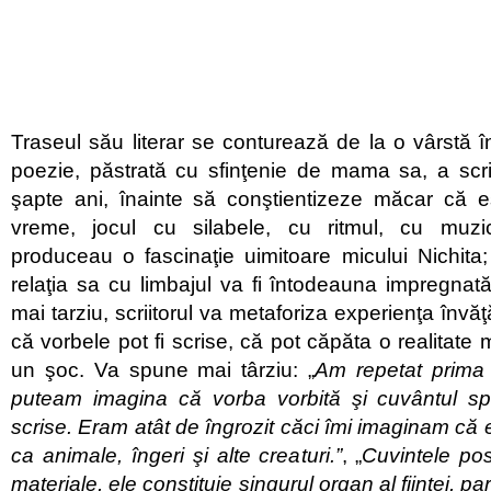
Traseul său literar se conturează de la o vârstă 
poezie, păstrată cu sfinţenie de mama sa, a sc
şapte ani, înainte să conştientizeze măcar că 
vreme, jocul cu silabele, cu ritmul, cu muzica
produceau o fascinaţie uimitoare micului Nichita
relaţia sa cu limbajul va fi întodeauna impregnată
mai tarziu, scriitorul va metaforiza experienţa învăţă
că vorbele pot fi scrise, că pot căpăta o realitate m
un şoc. Va spune mai târziu: „
Am repetat prima 
puteam imagina că vorba vorbită şi cuvântul spu
scrise. Eram atât de îngrozit căci îmi imaginam că e
ca animale, îngeri şi alte creaturi.”
, „
Cuvintele po
materiale, ele constituie singurul organ al fiinţei, p