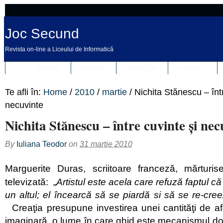
Joc Secund
Revista on-line a Liceului de Informatică
REVISTA
DESPRE
REDACȚIA
CONTACT
Te afli în:
Home
/
2010
/
martie
/
Nichita Stănescu – înt
necuvinte
Nichita Stănescu – între cuvinte și nec
By
Iuliana Teodor
on
31 martie 2010
Marguerite Duras, scriitoare franceză, mărturis
televizată: „
Artistul este acela care refuză faptul că
un altul; el încearcă să se piardă si să se re-cree
Creaţia presupune investirea unei cantităţi de af
imaginară, o lume în care ghid este mecanismul dor