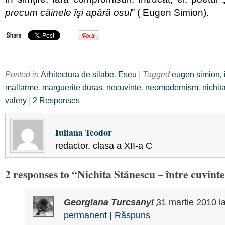
precum câinele îşi apără osul
” ( Eugen Simion).
Posted in
Arhitectura de silabe
,
Eseu
| Tagged
eugen simion
,
mallarme
,
marguerite duras
,
necuvinte
,
neomodernism
,
nichit
valery
|
2 Responses
Iuliana Teodor
redactor, clasa a XII-a C
2 responses to “Nichita Stănescu – între cuvinte
Georgiana Turcsanyi
31 martie 2010
l
permanent
|
Răspuns