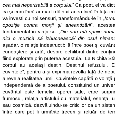
cea mai neperisabilă a corpului
.” Ca poet, el va dic
ca şi cum încă ar mai fi dăinuit acea frică în faţa cuv
va investi cu noi sensuri, transformându-le în „
form
opoziţie contra morţii şi aneantizării
”, aceste
fundamental în viaţa sa: „
Din nou mă sprijin numa
nici o muzică să izbucnească/ din osul nimă
aşadar, o relaţie indestructibilă între poet şi cuvâ
cunoaştere şi artă, despre echilibrul dintre conţin
fiind explorate prin puterea acestuia. La Nichita St
corpul au acelaşi destin. Destinul refuzului. 
cuvintele”, pentru a-şi exprima revolta faţă de nep
a revela realitatea lumii. Cuvintele capătă o voinţă
independentă de a poetului, constituind un unive
cuvântul este temelia operei sale, care surpr
frumosul, relaţia artistului cu materialul, esenţa, u
sau cosmică, dezvăluindu-se criticilor ca un sistem
între care pot fi urmărite treceri şi reluări de te