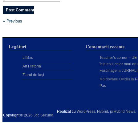
« Previous
Legături
Comentarii recente
LIIS.ro
Teacher’s corner – UE
înțelesul celor mari ori 
Art Historia
Fascinație
la
JURNALI
Ziarul de Iași
Moldovanu Ovidiu
la
P
Pas
Realizat cu
WordPress
,
Hybrid
, şi
Hybrid News
.
Copyright © 2026
Joc Secund
.