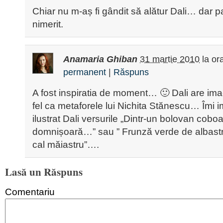
Chiar nu m-aș fi gândit să alătur Dali… dar p
nimerit.
Anamaria Ghiban
31 martie 2010
la or
permanent
|
Răspuns
A fost inspiratia de moment… 🙂 Dali are imag
fel ca metaforele lui Nichita Stănescu… Îmi i
ilustrat Dali versurile „Dintr-un bolovan cobo
domnișoară…” sau ” Frunză verde de albast
cal măiastru”….
Lasă un Răspuns
Comentariu