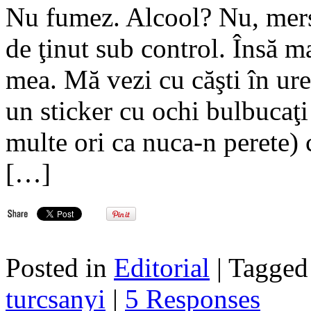
Nu fumez. Alcool? Nu, mersi
de ţinut sub control. Însă 
mea. Mă vezi cu căşti în ure
un sticker cu ochi bulbucaţi 
multe ori ca nuca-n perete) 
[…]
Posted in
Editorial
| Tagge
turcsanyi
|
5 Responses