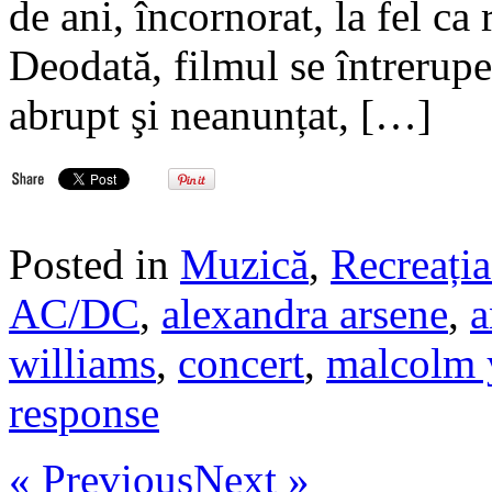
de ani, încornorat, la fel c
Deodată, filmul se întrerupe
abrupt şi neanunțat, […]
Posted in
Muzică
,
Recreația
AC/DC
,
alexandra arsene
,
a
williams
,
concert
,
malcolm
response
« Previous
Next »