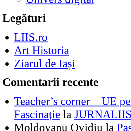
Legături
LIIS.ro
Art Historia
Ziarul de Iași
Comentarii recente
Teacher’s corner – UE pe 
Fascinație
la
JURNALII
Moldovanu Ovidiu
la
Pa