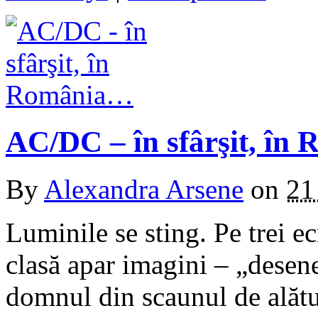
AC/DC – în sfârşit, î
By
Alexandra Arsene
on
21
Luminile se sting. Pe trei e
clasă apar imagini – „dese
domnul din scaunul de alătur