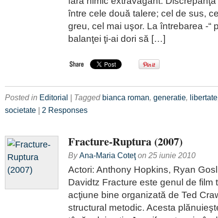
fără nimic extravagant. Discrepanţa
între cele două talere; cel de sus, ce
greu, cel mai uşor. La întrebarea -“ p
balanţei ţi-ai dori să […]
Posted in
Editorial
| Tagged
bianca roman
,
generatie
,
libertate
societate
|
2 Responses
Fracture-Ruptura (2007)
By
Ana-Maria Coteţ
on
25 iunie 2010
Actori: Anthony Hopkins, Ryan Gos
Davidtz Fracture este genul de film t
acţiune bine organizată de Ted Craw
structural metodic. Acesta plănuieşt