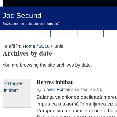
Joc Secund
Revista on-line a Liceului de Informatică
REVISTA
DESPRE
REDACȚIA
CONTACT
Te afli în:
Home
/
2010
/
iunie
Archives by date
You are browsing the site archives by date.
Regres inhibat
By
Bianca Roman
on
28 iunie 2010
Balanţa valorilor ce oscilează mereu
impus ca o axiomă în mulţimea viziu
Perspectiva mea îmi interzice o bala