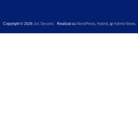
Copyright © 2026
Joc Secund
.
Realizat cu
WordPress
,
Hybrid
, şi
Hybrid News
.