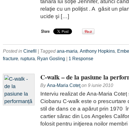
tânăra lui soţie Jennifer, atunci cân
relaţie cu un poliţist . A găsit un pla
ucide şi […]
Posted in
Cinefil
| Tagged
ana-maria
,
Anthony Hopkins
,
Embet
fracture
,
ruptura
,
Ryan Gosling
|
1 Response
C-walk – de la pasiune la perfo
By
Ana-Maria Coteţ
on
9 iunie 2010
Interviu realizat de Ana-Maria Coteț
Ciobanu C-walk este o prescurtare d
stil de dans ce a apărut prin 1970 
cartier sărac din Los Angeles Califor
folosit pentru iniţierea noilor membri