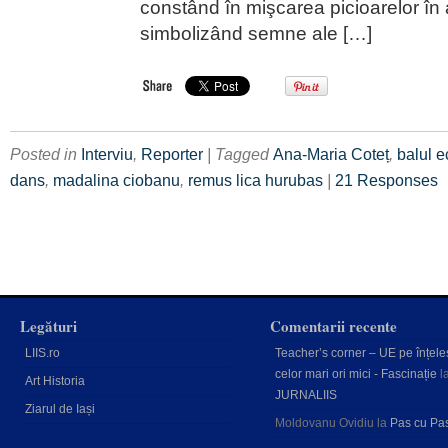
constând în mişcarea picioarelor în 
simbolizând semne ale […]
Posted in
Interviu
,
Reporter
| Tagged
Ana-Maria Coteț
,
balul e
dans
,
madalina ciobanu
,
remus lica hurubas
|
21 Responses
Legături
Comentarii recente
LIIS.ro
Teacher’s corner – UE pe înțele
celor mari ori mici - Fascinație
l
Art Historia
JURNALIIS
Ziarul de Iași
Moldovanu Ovidiu
la
Pas cu Pa