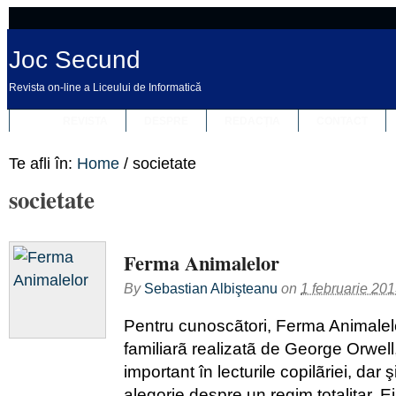
Joc Secund
Revista on-line a Liceului de Informatică
REVISTA
DESPRE
REDACȚIA
CONTACT
Te afli în:
Home
/
societate
societate
Ferma Animalelor
By
Sebastian Albişteanu
on
1 februarie 20
Pentru cunoscãtori, Ferma Animalelo
familiarã realizatã de George Orwell
important în lecturile copilãriei, dar şi
alegorie despre un regim totalitar. Ei