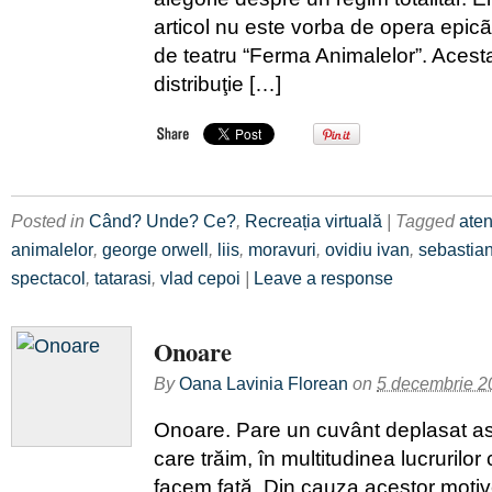
articol nu este vorba de opera epicã
de teatru “Ferma Animalelor”. Acest
distribuţie […]
Posted in
Când? Unde? Ce?
,
Recreația virtuală
| Tagged
ate
animalelor
,
george orwell
,
liis
,
moravuri
,
ovidiu ivan
,
sebastian
spectacol
,
tatarasi
,
vlad cepoi
|
Leave a response
Onoare
By
Oana Lavinia Florean
on
5 decembrie 2
Onoare. Pare un cuvânt deplasat ast
care trăim, în multitudinea lucrurilor
facem față. Din cauza acestor motiv