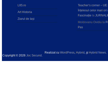
LIIS.ro
Teacher’s corner – UE
înțelesul celor mari ori 
Art Historia
Fascinație
la
JURNALI
Ziarul de Iași
Moldovanu Ovidiu
la
P
Pas
Realizat cu
WordPress
,
Hybrid
, şi
Hybrid News
.
Copyright © 2026
Joc Secund
.