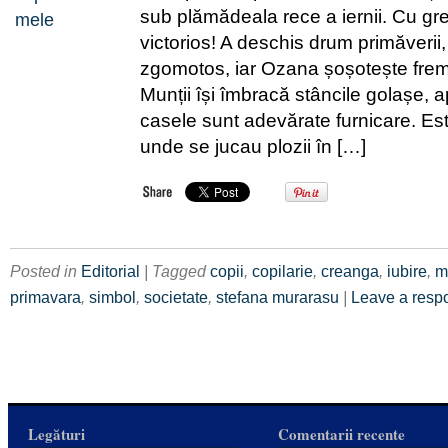
sub plămădeala rece a iernii. Cu greu
victorios! A deschis drum primăverii,
zgomotos, iar Ozana șoșotește frem
Munții își îmbracă stâncile golașe, 
casele sunt adevărate furnicare. Este
unde se jucau plozii în […]
Posted in
Editorial
| Tagged
copii
,
copilarie
,
creanga
,
iubire
,
m
primavara
,
simbol
,
societate
,
stefana murarasu
|
Leave a resp
Legături
Comentarii recente