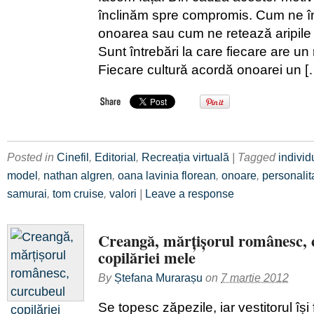
înclinăm spre compromis. Cum ne în
onoarea sau cum ne retează aripil
Sunt întrebări la care fiecare are un
Fiecare cultură acordă onoarei un [
Posted in
Cinefil
,
Editorial
,
Recreația virtuală
| Tagged
individ
model
,
nathan algren
,
oana lavinia florean
,
onoare
,
personalit
samurai
,
tom cruise
,
valori
|
Leave a response
Creangă, mărțișorul românesc, 
copilăriei mele
By
Ștefana Murarașu
on
7 martie 2012
Se topesc zăpezile, iar vestitorul își