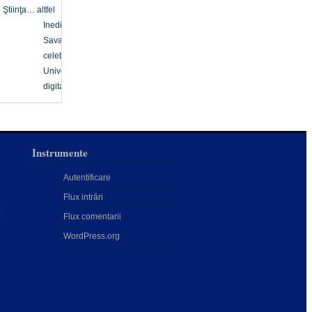
Ştiinţa… altfel
Inedit
Savanți
celebri
Univers
digital
Instrumente
Autentificare
Flux intrări
:
Flux comentarii
WordPress.org