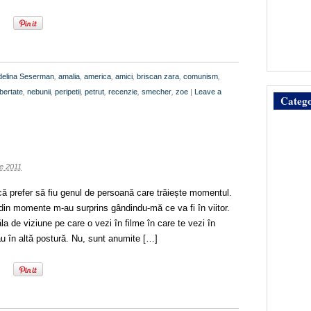
delina Seserman
,
amalia
,
america
,
amici
,
briscan zara
,
comunism
,
ibertate
,
nebunii
,
peripetii
,
petrut
,
recenzie
,
smecher
,
zoe
|
Leave a
Catego
ie 2011
ă prefer să fiu genul de persoană care trăiește momentul.
din momente m-au surprins gândindu-mă ce va fi în viitor.
la de viziune pe care o vezi în filme în care te vezi în
au în altă postură. Nu, sunt anumite […]