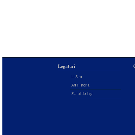
Legături
LIIS.ro
Art Historia
Ziarul de Iași