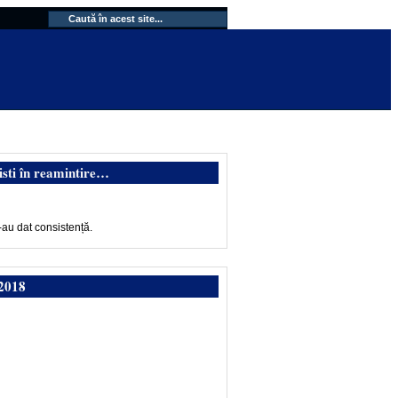
isti în reamintire…
-au dat consistență.
2018