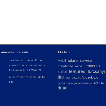
Comentarii recente
Etichete
iubire
Teacher’s corner – UE pe
Moisil
:
:
:
informatica
concurs
înțelesul celor mari ori mici -
mihalache
:
roman
:
:
Fascinație
la
JURNALIIS
featured
turcsanyi
suflet
:
:
liis
Moldovanu Ovidiu
la
Pas cu
Abuzuloaie
:
:
:
:
iasi
poezie
Pas
elena
:
:
gânduri
georgiana porusniuc
druta