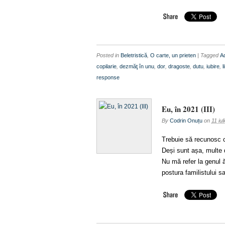
Posted in
Beletristică
,
O carte, un prieten
| Tagged
A
copilarie
,
dezmăţ în unu
,
dor
,
dragoste
,
dutu
,
iubire
,
l
response
Eu, în 2021 (III)
By
Codrin Onuțu
on
11 iul
Trebuie să recunosc c
Deși sunt așa, multe 
Nu mă refer la genul ă
postura familistului s