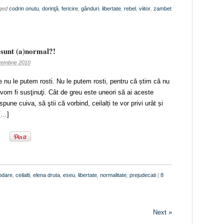
gged
codrin onutu
,
dorinţă
,
fericire
,
gânduri
,
libertate
,
rebel
,
viitor
,
zambet
 sunt (a)normal?!
tembrie 2010
e nu le putem rosti. Nu le putem rosti, pentru că știm că nu
 vom fi susţinuţi. Cât de greu este uneori să ai aceste
spune cuiva, să ştii că vorbind, ceilalți te vor privi urât și
[…]
odare
,
ceilalti
,
elena druta
,
eseu
,
libertate
,
normalitate
,
prejudecati
|
8
Next »