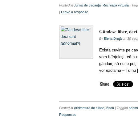
Posted in
Jurnal de vacanţă
,
Recreația virtuală
| Ta
|
Leave a response
Gândesc liber, deci
By
Elena Druţă
on
30 sep
Există cuvinte pe car
vom fi înţeleşi, că nu
gânduri, să nu le poţi 
vor exclama – Tu nu 
Posted in
Arhitectura de silabe
,
Eseu
| Tagged
acom
Responses