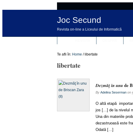
Joc Secund
Revista on-line a Liceului de Informatică
REVISTA
DESPRE
R
Te afli în:
Home
/
libertate
libertate
de Br
Dezmăţ în unu
By
Adelina Seserman
on
O altă etapă important
jos […] de la nivelul
Una din materiile pro
dezastruoasă este fra
Odată […]