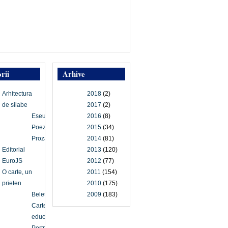
rii
Arhive
Arhitectura
2018
(2)
de silabe
2017
(2)
Eseu
2016
(8)
Poezie
2015
(34)
Proză
2014
(81)
Editorial
2013
(120)
EuroJS
2012
(77)
O carte, un
2011
(154)
prieten
2010
(175)
Beletristică
2009
(183)
Carte
educațională