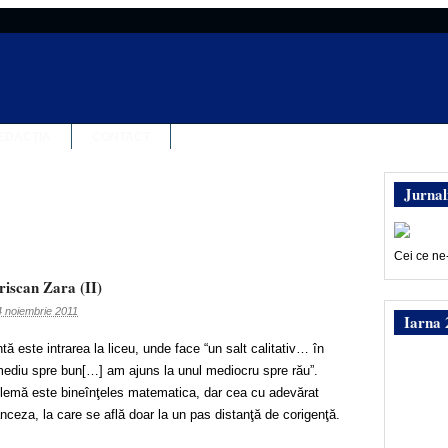
EDACȚIA
CONTACT
Jurnal
Cei ce ne
iscan Zara (II)
4 noiembrie 2011
Iarna 
ă este intrarea la liceu, unde face “un salt calitativ… în
 mediu spre bun[…] am ajuns la unul mediocru spre rău”.
blemă este bineînţeles matematica, dar cea cu adevărat
nceza, la care se află doar la un pas distanţă de corigenţă.