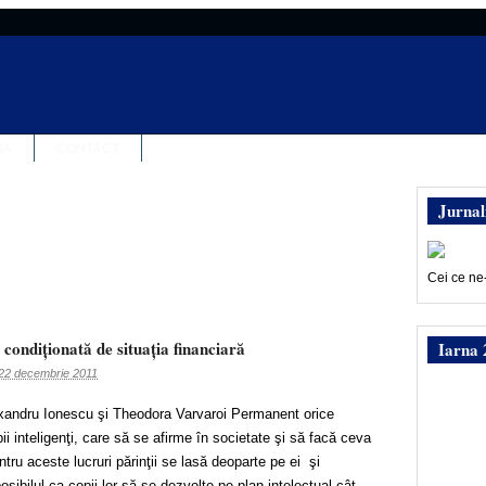
IA
CONTACT
Jurnal
Cei ce ne
e condiţionată de situaţia financiară
Iarna 
22 decembrie 2011
lexandru Ionescu şi Theodora Varvaroi Permanent orice
pii inteligenţi, care să se afirme în societate şi să facă ceva
ntru aceste lucruri părinţii se lasă deoparte pe ei şi
osibilul ca copii lor să se dezvolte pe plan intelectual cât