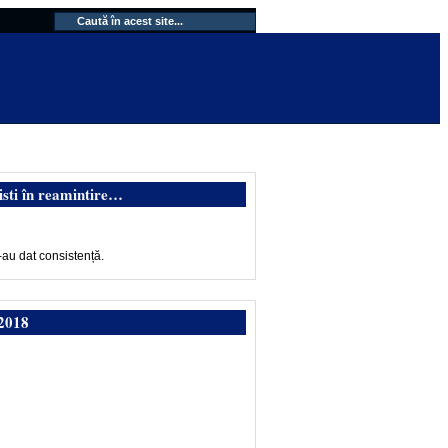
isti în reamintire…
-au dat consistență.
2018