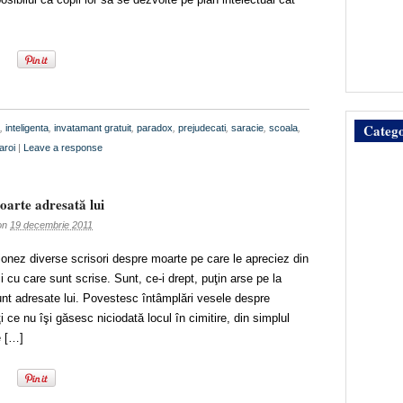
Catego
,
inteligenta
,
invatamant gratuit
,
paradox
,
prejudecati
,
saracie
,
scoala
,
aroi
|
Leave a response
oarte adresată lui
on
19 decembrie 2011
onez diverse scrisori despre moarte pe care le apreciez din
ţii cu care sunt scrise. Sunt, ce-i drept, puţin arse pe la
sunt adresate lui. Povestesc întâmplări vesele despre
 ce nu îşi găsesc niciodată locul în cimitire, din simplul
e […]