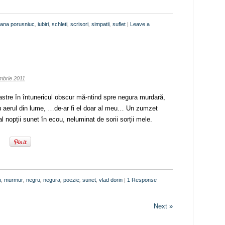
iana porusniuc
,
iubiri
,
schleti
,
scrisori
,
simpatii
,
suflet
|
Leave a
mbrie 2011
bastre în întunericul obscur mă-ntind spre negura murdară,
u aerul din lume, …de-ar fi el doar al meu… Un zumzet
 nopții sunet în ecou, neluminat de sorii sorții mele.
u
,
murmur
,
negru
,
negura
,
poezie
,
sunet
,
vlad dorin
|
1 Response
Next »