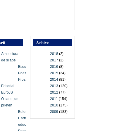
rii
Arhive
Arhitectura
2018
(2)
de silabe
2017
(2)
Eseu
2016
(8)
Poezie
2015
(34)
Proză
2014
(81)
Editorial
2013
(120)
EuroJS
2012
(77)
O carte, un
2011
(154)
prieten
2010
(175)
Beletristică
2009
(183)
Carte
educațională