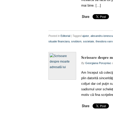
mai bine. […]
Posted in
Editorial
| Tagged
ajutor
,
alexandru ionescu
situatie financiara
,
snobism
,
societate
,
theodora varv
Scrisoare despre m
By
Georgiana Porușniuc
Am început să colecţi
plin datorită sincerită
colţuri dar cel puţin 
sadismul unor scheleţi
motiv că fina scrijelir