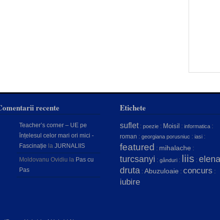
Comentarii recente
Etichete
suflet
Teacher’s corner – UE pe
Moisil
:
:
:
:
poezie
informatica
înțelesul celor mari ori mici -
roman
:
:
:
georgiana porusniuc
iasi
featured
Fascinație
la
JURNALIIS
mihalache
:
:
liis
turcsanyi
elen
Moldovanu Ovidiu
la
Pas cu
:
:
:
gânduri
druta
concurs
Pas
Abuzuloaie
:
:
:
iubire