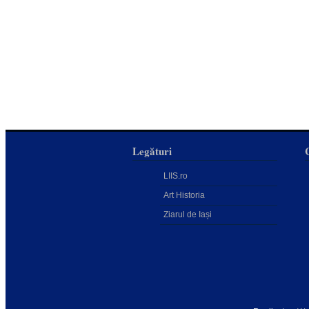
Legături
LIIS.ro
Art Historia
Ziarul de Iași