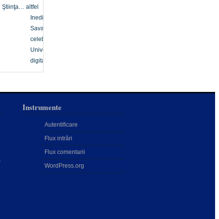
Ştiinţa… altfel
Inedit
Savanți
celebri
Univers
digital
Instrumente
Autentificare
Flux intrări
Flux comentarii
a
WordPress.org