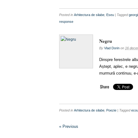
Posted in
Arhitectura de silabe
,
Eseu
| Tagged
georg
response
Negru
By
Vlad Dorin
on
16 dece
Dinspre ferestrele al
Aștept, aplec, e negr
murmură continuu, e-al
Posted in
Arhitectura de silabe
,
Poezie
| Tagged
eco
« Previous