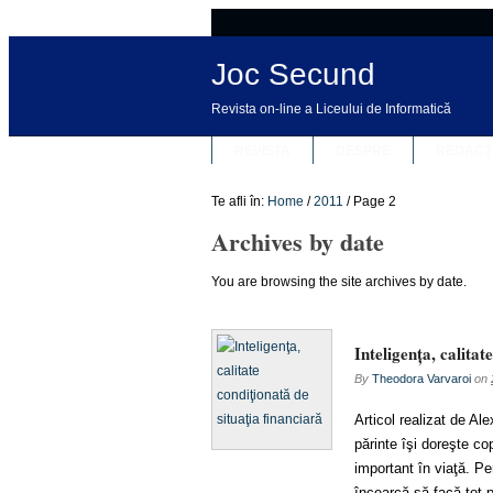
Joc Secund
Revista on-line a Liceului de Informatică
REVISTA
DESPRE
REDACȚ
Te afli în:
Home
/
2011
/
Page 2
Archives by date
You are browsing the site archives by date.
Inteligenţa, calitat
By
Theodora Varvaroi
on
Articol realizat de A
părinte îşi doreşte co
important în viaţă. Pe
încearcă să facă tot p