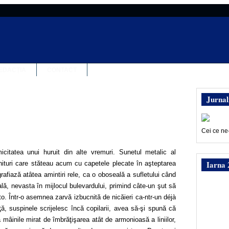
EDACȚIA
CONTACT
Jurnal
Cei ce ne
citatea unui huruit din alte vremuri. Sunetul metalic al
Iarna 
ituri care stăteau acum cu capetele plecate în aşteptarea
grafiază atâtea amintiri rele, ca o oboseală a sufletului când
ală, nevasta în mijlocul bulevardului, primind câte-un şut să
o. Într-o asemnea zarvă izbucnită de nicăieri ca-ntr-un déjà
ţă, suspinele scrijelesc încă copilarii, avea să-şi spună că
a mâinile mirat de îmbrăţişarea atât de armonioasă a liniilor,