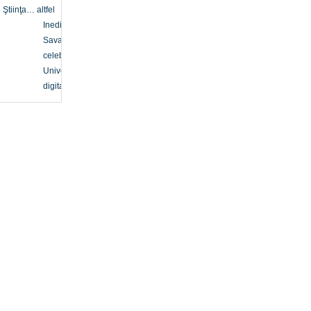
Ştiinţa… altfel
Inedit
Savanți
celebri
Univers
digital