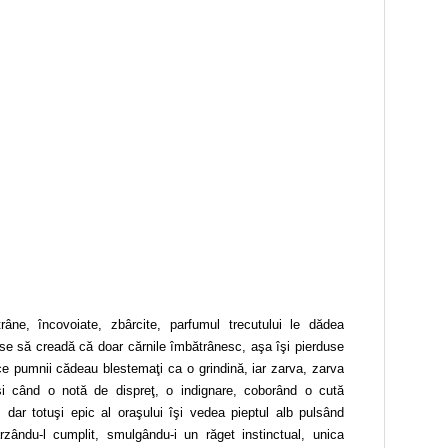
râne, încovoiate, zbârcite, parfumul trecutului le dădea
ăcuse să creadă că doar cărnile îmbătrânesc, aşa îşi pierduse
p ce pumnii cădeau blestemaţi ca o grindină, iar zarva, zarva
şi când o notă de dispreţ, o indignare, coborând o cută
 dar totuşi epic al oraşului îşi vedea pieptul alb pulsând
rzându-l cumplit, smulgându-i un răget instinctual, unica