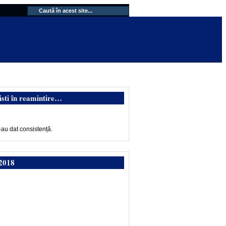
isti în reamintire…
-au dat consistență.
2018