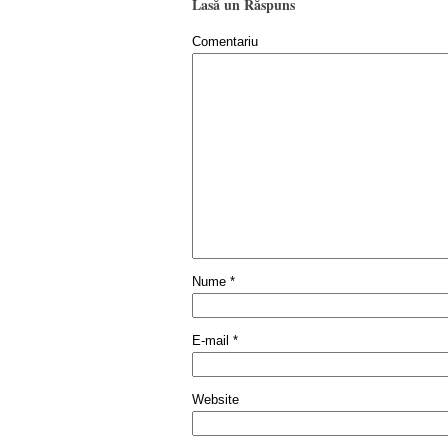
Lasă un Răspuns
Comentariu
Nume
*
E-mail
*
Website