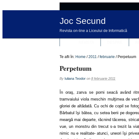
Joc Secund
Revista on-line a Liceului de Informatică
REVISTA
DESPRE
R
Te afli în:
Home
/
2011
/
februarie
/
Perpetuum
Perpetuum
By
Iuliana Teodor
on
8 februarie 2011
În oraş, zarva se porni seacă având ritmi
tramvaiului viola meschin mulţimea de vech
gloriei de altădată. Cu ochi de copil se foto
Bărbatul îşi bătea, cu setea berii pe dogore
meargă mai departe, răcnind tăcerea, stricat
vue, un monstru din trecut s-a trezit la via
nimic nu e realitate- atunci, uneori îşi prive