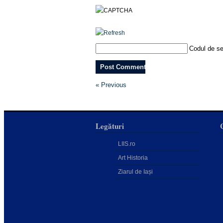
Codul de se
« Previous
Legături
LIIS.ro
Art Historia
Ziarul de Iași