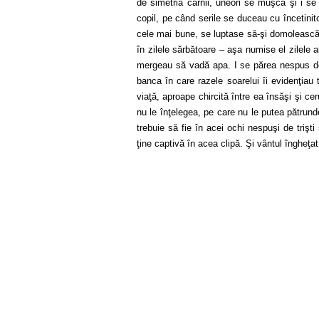
de simetria cărnii, uneori se muşca şi i se
copil, pe când serile se duceau cu încetinito
cele mai bune, se luptase să-şi domolească d
în zilele sărbătoare – aşa numise el zilele 
mergeau să vadă apa. I se părea nespus de 
banca în care razele soarelui îi evidenţiau t
viaţă, aproape chircită între ea însăşi şi cer
nu le înţelegea, pe care nu le putea pătrund
trebuie să fie în acei ochi nespuşi de trişti 
ţine captivă în acea clipă. Şi vântul îngheţat