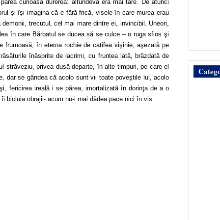
 părea curioasă durerea: altundeva era mai tare. De atunci
rul şi îşi imagina că e fără frică, visele în care murea erau
emonii, trecutul, cel mai mare dintre ei, invincibil. Uneori,
alea în care Bărbatul se ducea să se culce – o ruga sfios şi
frumoasă, în eterna rochie de catifea vişinie, aşezată pe
răsăturile înăsprite de lacrimi, cu fruntea lată, brăzdată de
ul străveziu, privea dusă departe, în alte timpuri, pe care el
Catego
e, dar se gândea că acolo sunt vii toate poveştile lui, acolo
şi, fericirea ireală i se părea, imortalizată în dorinţa de a o
 îi biciuia obrajii- acum nu-i mai dădea pace nici în vis.