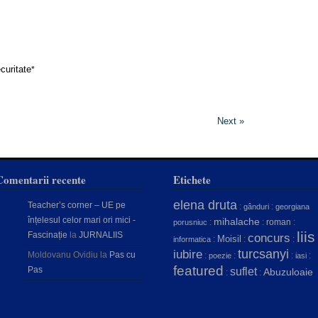
curitate
*
Next »
Comentarii recente
Etichete
elena druta
Teacher’s corner – UE pe
:
:
gânduri
georgiana
înțelesul celor mari ori mici -
mihalache
:
:
roman
:
porusniuc
liis
Fascinație
la
JURNALIIS
concurs
Moisil
:
:
:
informatica
turcsanyi
iubire
Moldovanu Ovidiu
la
Pas cu
:
:
:
:
poezie
iasi
featured
Pas
suflet
Abuzuloaie
:
: