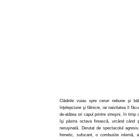
Clădirile vuiau spre ceruri nebune şi băt
înţelepciune şi fălnicie, iar naivitatea îl f
de-atâtea ori capul printre streşini, în tim
îşi păstra octava firească, urcând când 
neruşinată. Derutat de spectacolul agresiv,
frenetic, sufocant, o combustie internă, a