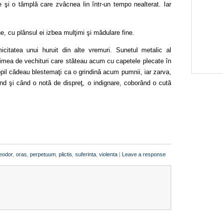
e şi o tâmplă care zvâcnea lin într-un tempo nealterat. Iar
ne, cu plânsul ei izbea mulţimi şi mădulare fine.
citatea unui huruit din alte vremuri. Sunetul metalic al
ţimea de vechituri care stăteau acum cu capetele plecate în
opil cădeau blestemaţi ca o grindină acum pumnii, iar zarva,
nd şi când o notă de dispreţ, o indignare, coborând o cută
teodor
,
oras
,
perpetuum
,
plictis
,
suferinta
,
violenta
|
Leave a response