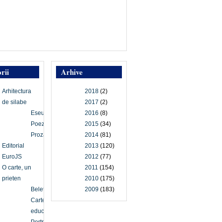
rii
Arhive
Arhitectura
2018
(2)
de silabe
2017
(2)
Eseu
2016
(8)
Poezie
2015
(34)
Proză
2014
(81)
Editorial
2013
(120)
EuroJS
2012
(77)
O carte, un
2011
(154)
prieten
2010
(175)
Beletristică
2009
(183)
Carte
educațională