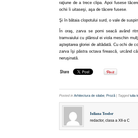
raţiune de a trece clipa. Apoi fusese tăcer
ochii îi uitaseşi, aşa de tăcere fusese.
Şi în bătaia clopotului surd, o vale de suspi
În oraş, zarva se porni seacă având ritmi
tramvaiului cu plânsul ei viola meschin mul
aşteptarea gloriei de altădată. Cu ochi de c
zarva îşi păstra octava firească, urcând câ
neruşinată.
Posted in
Arhitectura de silabe
,
Proză
| Tagged
iulia 
Iuliana Teodor
redactor, clasa a XII-a C