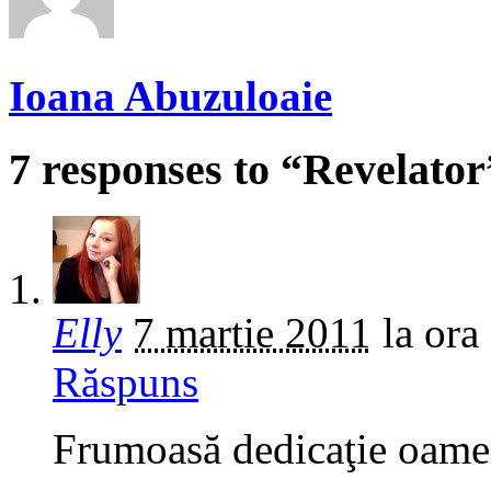
Ioana Abuzuloaie
7 responses to “Revelator
Elly
7 martie 2011
la ora
Răspuns
Frumoasă dedicaţie oame