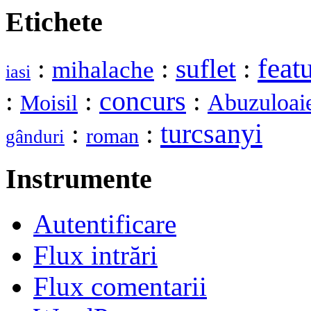
Etichete
feat
:
:
suflet
:
mihalache
iasi
:
:
concurs
:
Abuzuloai
Moisil
turcsanyi
:
:
roman
gânduri
Instrumente
Autentificare
Flux intrări
Flux comentarii