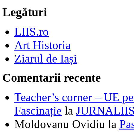
Legături
LIIS.ro
Art Historia
Ziarul de Iași
Comentarii recente
Teacher’s corner – UE pe 
Fascinație
la
JURNALII
Moldovanu Ovidiu
la
Pa