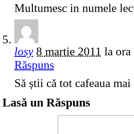
Multumesc in numele lect
losy
8 martie 2011
la ora
Răspuns
Să știi că tot cafeaua m
Lasă un Răspuns