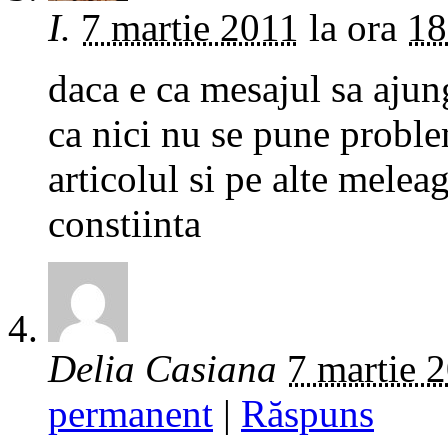
I.
7 martie 2011
la ora
18
daca e ca mesajul sa ajung
ca nici nu se pune proble
articolul si pe alte meleag
constiinta
Delia Casiana
7 martie 
permanent
|
Răspuns