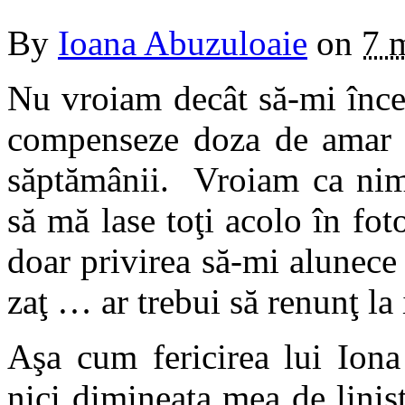
By
Ioana Abuzuloaie
on
7 
Nu vroiam decât să-mi înce
compenseze doza de amar d
săptămânii. Vroiam ca nimi
să mă lase toţi acolo în fo
doar privirea să-mi alunece 
zaţ … ar trebui să renunţ la 
Aşa cum fericirea lui Iona
nici dimineața mea de linişt