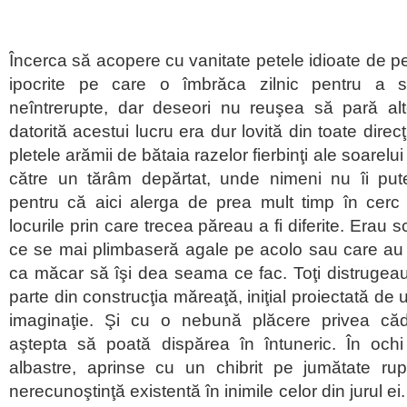
Încerca să acopere cu vanitate petele idioate de 
ipocrite pe care o îmbrăca zilnic pentru a s
neîntrerupte, dar deseori nu reuşea să pară al
datorită acestui lucru era dur lovită din toate direcţi
pletele arămii de bătaia razelor fierbinţi ale soarelu
către un tărâm depărtat, unde nimeni nu îi pute
pentru că aici alerga de prea mult timp în cerc 
locurile prin care trecea păreau a fi diferite. Erau s
ce se mai plimbaseră agale pe acolo sau care au t
ca măcar să îşi dea seama ce fac. Toţi distrugeau 
parte din construcţia măreaţă, iniţial proiectată de
imaginaţie. Şi cu o nebună plăcere privea căd
aştepta să poată dispărea în întuneric. În ochi 
albastre, aprinse cu un chibrit pe jumătate r
nerecunoştinţă existentă în inimile celor din jurul ei.