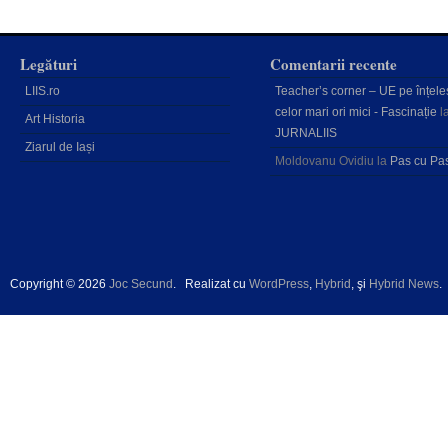
Legături
Comentarii recente
LIIS.ro
Teacher’s corner – UE pe înțele
celor mari ori mici - Fascinație
l
Art Historia
JURNALIIS
Ziarul de Iași
Moldovanu Ovidiu
la
Pas cu Pa
Copyright © 2026
Joc Secund
.
Realizat cu
WordPress
,
Hybrid
, şi
Hybrid News
.