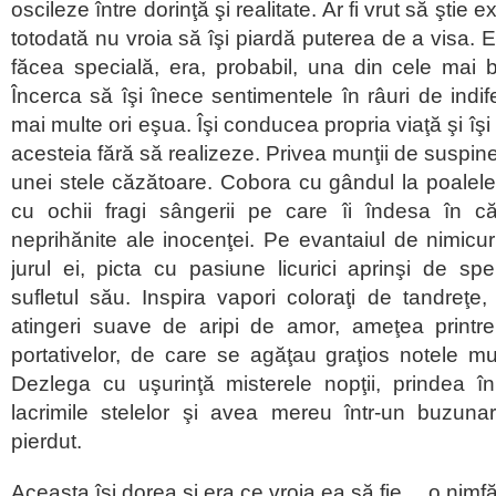
oscileze între dorinţă şi realitate. Ar fi vrut să ştie 
totodată nu vroia să îşi piardă puterea de a visa. 
făcea specială, era, probabil, una din cele mai bu
Încerca să îşi înece sentimentele în râuri de indif
mai multe ori eşua. Îşi conducea propria viaţă şi îş
acesteia fără să realizeze. Privea munţii de suspine
unei stele căzătoare. Cobora cu gândul la poalel
cu ochii fragi sângerii pe care îi îndesa în că
neprihănite ale inocenţei. Pe evantaiul de nimicur
jurul ei, picta cu pasiune licurici aprinşi de s
sufletul său. Inspira vapori coloraţi de tandreţe,
atingeri suave de aripi de amor, ameţea printre 
portativelor, de care se agăţau graţios notele muz
Dezlega cu uşurinţă misterele nopţii, prindea în
lacrimile stelelor şi avea mereu într-un buzunar
pierdut.
Aceasta își dorea și era ce vroia ea să fie… o nimf