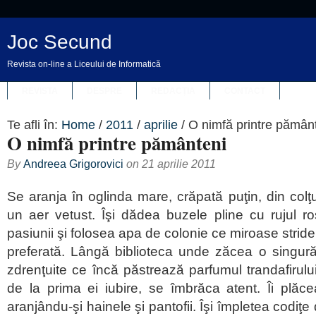
Joc Secund
Revista on-line a Liceului de Informatică
REVISTA
DESPRE
REDACȚIA
CONTACT
Te afli în:
Home
/
2011
/
aprilie
/
O nimfă printre pămân
O nimfă printre pământeni
By
Andreea Grigorovici
on
21 aprilie 2011
Se aranja în oglinda mare, crăpată puţin, din col
un aer vetust. Îşi dădea buzele pline cu rujul r
pasiunii şi folosea apa de colonie ce miroase strident
preferată. Lângă biblioteca unde zăcea o singură
zdrenţuite ce încă păstrează parfumul trandafirului
de la prima ei iubire, se îmbrăca atent. Îi plăc
aranjându-şi hainele şi pantofii. Îşi împletea codiţe