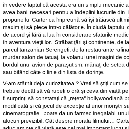
în vedere faptul că acesta era un simplu mecanic
avea banii necesari pentru a îndeplini lucrurile din li
propune lui Carter ca împreună să îşi trăiască ultimil
maxim şi să plece într-o călătorie. În ciudă faptului
de acord şi fără a lua în considerare sfaturile medic
în aventura vieții lor. Străbat ţări şi continente, de l
parcul tanzanian Serengeti, de la restaurante rafina
murdar salon de tatuaj, la volanul unei maşini de co
bordul unui avion de paraşutism, mânaţi de setea 
sau bifând câte o linie din lista de dorinţe.
V-am stârnit deja curiozitatea ? Vreti să știți cum s
trebuie decât să vă rupeți o oră și ceva din viață pe
fi surprinți să constatați că „rețeta” hollywoodiană p
modificată și că jocul de excepție al unor monștri sa
cinematografiei poate da un farmec inegalabil unui
alocuri previzibil. Cât despre morala filmului… Car
aduc aminte că viaţă este cel mai important lucru şi