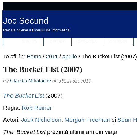
Joc Secund
Revista on-line a Liceului de Informatică
REVISTA
DESPRE
REDACȚIA
CONTACT
Te afli în:
Home
/
2011
/
aprilie
/
The Bucket List (2007)
The Bucket List (2007)
By
Claudiu Mihalache
on
19 aprilie 2011
The Bucket List
(2007)
Regia:
Rob Reiner
Actori:
Jack Nicholson
,
Morgan Freeman
și
Sean 
The Bucket List
prezintă ultimii ani din viaţa