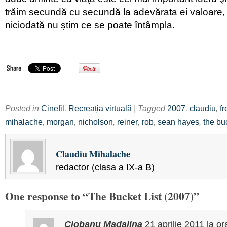
trăim secundă cu secundă la adevărata ei valoare
niciodată nu ştim ce se poate întâmpla.
Posted in
Cinefil
,
Recreația virtuală
| Tagged
2007
,
claudiu
,
f
mihalache
,
morgan
,
nicholson
,
reiner
,
rob
,
sean hayes
,
the buc
Claudiu Mihalache
redactor (clasa a IX-a B)
One response to “The Bucket List (2007)”
Ciobanu Madalina
21 aprilie 2011
la o