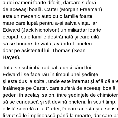
a doi oameni foarte diferiți, darcare suferă
de aceeaşi boală. Carter (Morgan Freeman)
este un mecanic auto cu o familie foarte
mare care luptă pentru a-și salva viaţa, iar
Edward (Jack Nicholson) un miliardar foarte
ocupat, cu o familie destrămată şi care uită
să se bucure de viaţă, avându-l prieten
doar pe asistentul lui, Thomas (Sean
Hayes).
Totul se schimbă radical atunci când lui
Edward i se face rău în timpul unei şedinţe
şi este dus la spital, unde este internat şi află că are
întâlneşte pe Carter, care suferă de aceeaşi boală.
şederii în acelaşi salon, între şedinţele de chimiote
să se cunoască şi să devină prieteni. În scurt tim
o listă secretă a lui Carter, în care acesta şi-a scris
fi vrut să le împlinească până la moarte, dar care 