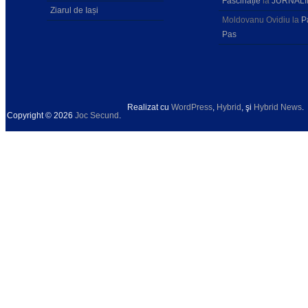
Fascinație
la
JURNALI
Ziarul de Iași
Moldovanu Ovidiu
la
P
Pas
Realizat cu
WordPress
,
Hybrid
, şi
Hybrid News
.
Copyright © 2026
Joc Secund
.