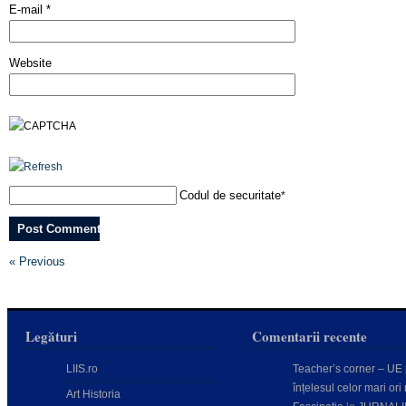
E-mail
*
Website
Codul de securitate
*
« Previous
Legături
Comentarii recente
LIIS.ro
Teacher’s corner – UE
înțelesul celor mari ori 
Art Historia