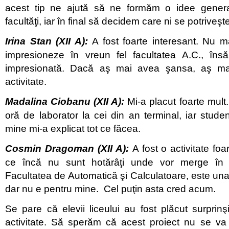
acest tip ne ajută să ne formăm o idee genera
facultăţi, iar în final să decidem care ni se potriveşt
Irina Stan
(XII A):
A fost foarte interesant. Nu
impresioneze în vreun fel facultatea A.C., îns
impresionată. Dacă aş mai avea şansa, aş mai
activitate.
Madalina Ciobanu (XII A):
Mi-a placut foarte mult
oră de laborator la cei din an terminal, iar stude
mine mi-a explicat tot ce făcea.
Cosmin Dragoman (XII A):
A fost o activitate fo
ce încă nu sunt hotărâţi unde vor merge în v
Facultatea de Automatică şi Calculatoare, este una 
dar nu e pentru mine. Cel puţin asta cred acum.
Se pare că elevii liceului au fost plăcut surpri
activitate. Să sperăm că acest proiect nu se va 