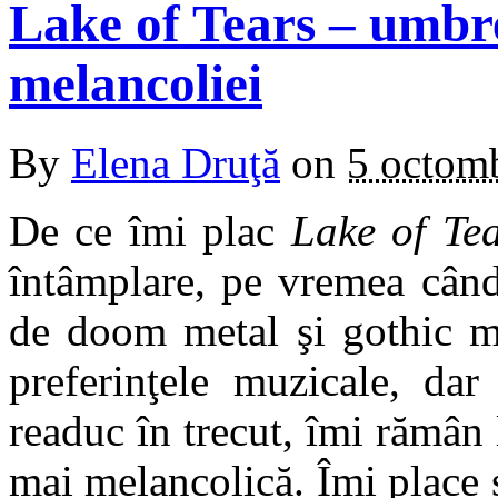
Lake of Tears – umbr
melancoliei
By
Elena Druţă
on
5 octom
De ce îmi plac
Lake of Te
întâmplare, pe vremea cân
de doom metal şi gothic 
preferinţele muzicale, da
readuc în trecut, îmi rămân 
mai melancolică. Îmi place s