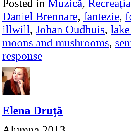
Posted in
Muzică
,
Recreația
Daniel Brennare
,
fantezie
,
f
illwill
,
Johan Oudhuis
,
lake
moons and mushrooms
,
sen
response
Elena Druţă
Alumna 2013