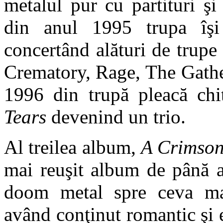
metalul pur cu partituri ş
din anul 1995 trupa îşi
concertând alături de trup
Crematory, Rage, The Gather
1996 din trupă pleacă chi
Tears
devenind un trio.
Al treilea album,
A Crimso
mai reuşit album de până a
doom metal spre ceva mai
având conţinut romantic şi 