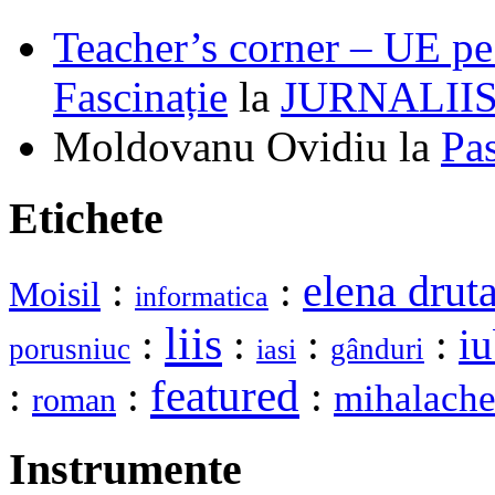
Teacher’s corner – UE pe 
Fascinație
la
JURNALII
Moldovanu Ovidiu
la
Pa
Etichete
elena drut
:
:
Moisil
informatica
liis
:
:
:
:
iu
porusniuc
gânduri
iasi
featured
:
:
:
mihalach
roman
Instrumente