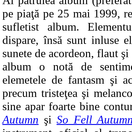
Al patrulea album (prefera
pe piaţă pe 25 mai 1999, r
sufletist album. Elemen
dispare, însă sunt inluse 
sunete de acordeon, flaut şi
album o notă de senti
elemetele de fantasm şi ac
precum tristeţea şi melancol
sine apar foarte bine cont
Autumn
şi
So Fell Autum