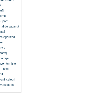
nd? Unde?
?
efil
erse
oSport
nal de vacanţă
zică
categorized
er
erviu
ortaj
ortaje
conformiste
… altfel
dit
anți celebri
vers digital