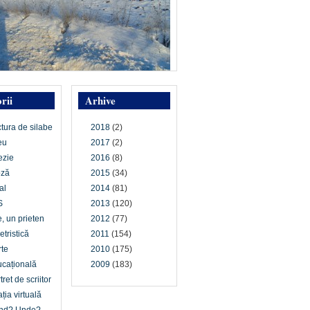
rii
Arhive
ctura de silabe
2018
(2)
eu
2017
(2)
ezie
2016
(8)
oză
2015
(34)
al
2014
(81)
S
2013
(120)
e, un prieten
2012
(77)
etristică
2011
(154)
te
2010
(175)
cațională
2009
(183)
tret de scriitor
ția virtuală