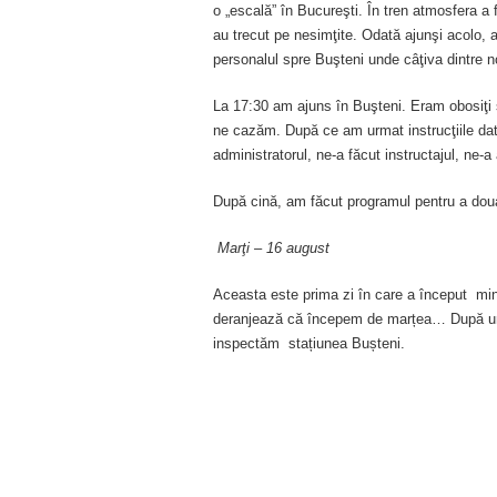
o „escală” în Bucureşti. În tren atmosfera a 
au trecut pe nesimţite. Odată ajunşi acolo, 
personalul spre Buşteni unde câţiva dintre no
La 17:30 am ajuns în Buşteni. Eram obosiţi ş
ne cazăm. După ce am urmat instrucţiile date
administratorul, ne-a făcut instructajul, ne-a 
După cină, am făcut programul pentru a doua
Marţi – 16 august
Aceasta este prima zi în care a început min
deranjează că începem de marțea… După un 
inspectăm stațiunea Bușteni.