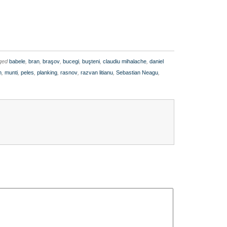
gged
babele
,
bran
,
braşov
,
bucegi
,
buşteni
,
claudiu mihalache
,
daniel
n
,
munti
,
peles
,
planking
,
rasnov
,
razvan litianu
,
Sebastian Neagu
,