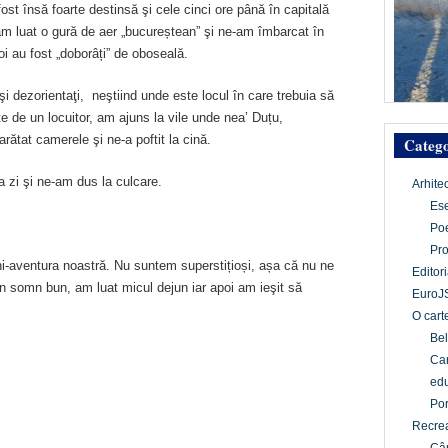
fost însă foarte destinsă şi cele cinci ore până în capitală
am luat o gură de aer „bucureștean” şi ne-am îmbarcat în
i au fost „doborâți” de oboseală.
i dezorientaţi, neştiind unde este locul în care trebuia să
 de un locuitor, am ajuns la vile unde nea’ Duțu,
arătat camerele şi ne-a poftit la cină.
Catego
 zi şi ne-am dus la culcare.
Arhite
Es
Po
Pr
i-aventura noastră. Nu suntem superstițioși, așa că nu ne
Editori
somn bun, am luat micul dejun iar apoi am ieşit să
EuroJ
O cart
Bel
Car
edu
Por
Recrea