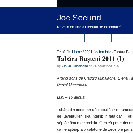
Joc Secund
Revista on-line a Liceului de Informatică
REVISTA
DESPRE
REDACȚ
Te afli în:
Home
/
2011
/
octombrie
/
Tabăra Buşt
Tabăra Buşteni 2011 (I)
By
Claudiu Mihalache
on
26 octombrie 2011
Articol scris de Claudiu Mihalache, Elena T
Daniel Ungureanu
Luni – 15 august
Tabăra din acest an a început într-o frumoasă
de „aventurieri” s-a întâlnit în faţa gării. T
săptămâna memorabilă. O mică parte din entu
că ne aşteaptă o călătorie de zece ore până