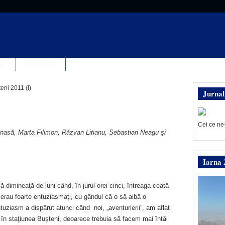
IA
CONTACT
eni 2011 (I)
Jurnal
Cei ce ne
anasă, Marta Filimon, Răzvan Litianu, Sebastian Neagu şi
Iarna 
 dimineaţă de luni când, în jurul orei cinci, întreaga ceată
oți erau foarte entuziasmaţi, cu gândul că o să aibă o
ziasm a dispărut atunci când noi, „aventurierii”, am aflat
 în staţiunea Buşteni, deoarece trebuia să facem mai întâi