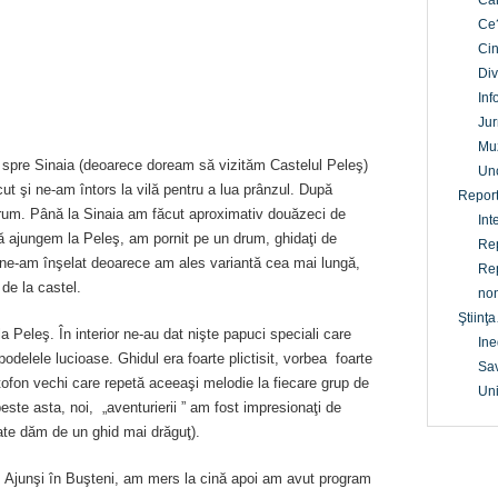
Câ
Ce
Cin
Div
Inf
Jur
Mu
 spre Sinaia (deoarece doream să vizităm Castelul Peleş)
Un
ecut şi ne-am întors la vilă pentru a lua prânzul. După
Report
rum. Până la Sinaia am făcut aproximativ douăzeci de
Int
 ajungem la Peleş, am pornit pe un drum, ghidaţi de
Rep
că ne-am înşelat deoarece am ales variantă cea mai lungă,
Rep
de la castel.
non
Ştiinţa
a Peleş. În interior ne-au dat nişte papuci speciali care
Ine
delele lucioase. Ghidul era foarte plictisit, vorbea foarte
Sav
ofon vechi care repetă aceeaşi melodie la fiecare grup de
Uni
peste asta, noi, „aventurierii ” am fost impresionaţi de
ate dăm de un ghid mai drăguţ).
. Ajunşi în Buşteni, am mers la cină apoi am avut program