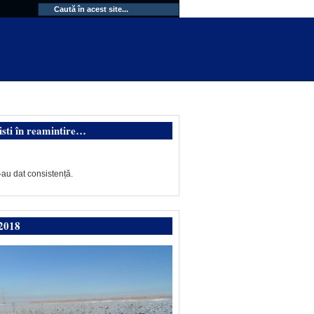
isti în reamintire…
-au dat consistență.
2018