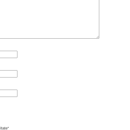
itate
*