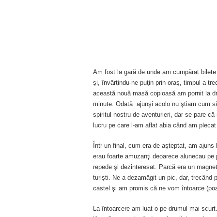
Am fost la gară de unde am cumpărat bilete
şi, învârtindu-ne puţin prin oraş, timpul a tr
această nouă masă copioasă am pornit la d
minute. Odată ajunşi acolo nu ştiam cum să
spiritul nostru de aventurieri, dar se pare 
lucru pe care l-am aflat abia când am plecat 
Într-un final, cum era de aşteptat, am ajuns l
erau foarte amuzanţi deoarece alunecau pe po
repede şi dezinteresat. Parcă era un magnet
turişti. Ne-a dezamăgit un pic, dar, trecând 
castel şi am promis că ne vom întoarce (po
La întoarcere am luat-o pe drumul mai scurt