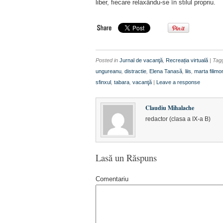
liber, fiecare relaxându-se în stilul propriu.
Posted in
Jurnal de vacanţă
,
Recreația virtuală
| Ta
ungureanu
,
distractie
,
Elena Tanasă
,
liis
,
marta filimo
sfinxul
,
tabara
,
vacanţă
|
Leave a response
Claudiu Mihalache
redactor (clasa a IX-a B)
Lasă un Răspuns
Comentariu