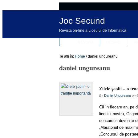
Joc Secund
Revista on-line a Liceului de Informatică
REVISTA
DESPRE
R
Te afli în:
Home
/
daniel ungureanu
daniel ungureanu
Zilele şcolii – o tr
By
Daniel Ungureanu
on
6
Că în fiecare an, pe da
liceului nostru, Grigor
concursuri devenite dej
„Maratonul de maxime” 
„Concursul de postere