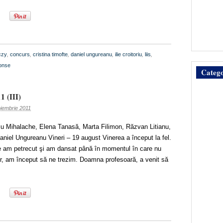
czy
,
concurs
,
cristina timofte
,
daniel ungureanu
,
ilie croitoriu
,
liis
,
onse
Catego
1 (III)
oiembrie 2011
diu Mihalache, Elena Tanasă, Marta Filimon, Răzvan Litianu,
niel Ungureanu Vineri – 19 august Vinerea a început la fel.
e am petrecut şi am dansat până în momentul în care nu
r, am început să ne trezim. Doamna profesoară, a venit să