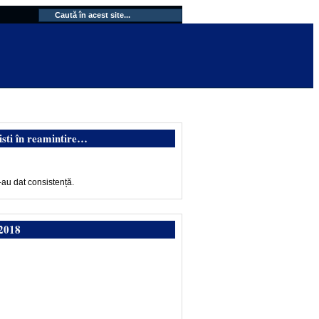
isti în reamintire…
-au dat consistență.
2018