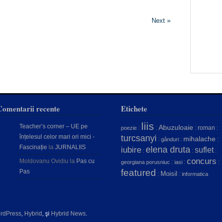
Next »
Comentarii recente
Etichete
liis
Teacher’s corner – UE pe
Abuzuloaie
:
:
:
roman
:
poezie
înțelesul celor mari ori mici -
turcsanyi
mihalache
:
:
:
gânduri
Fascinație
la
JURNALIIS
elena druta
iubire
suflet
:
:
:
concurs
Moldovanu Ovidiu
la
Pas cu
:
:
:
georgiana porusniuc
iasi
featured
Pas
Moisil
:
:
informatica
rdPress
,
Hybrid
, şi
Hybrid News
.