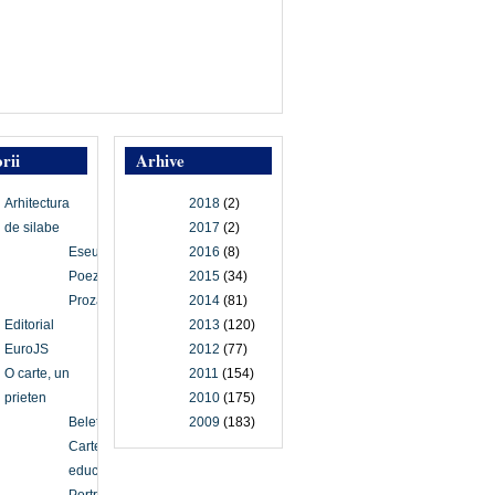
rii
Arhive
Arhitectura
2018
(2)
de silabe
2017
(2)
Eseu
2016
(8)
Poezie
2015
(34)
Proză
2014
(81)
Editorial
2013
(120)
EuroJS
2012
(77)
O carte, un
2011
(154)
prieten
2010
(175)
Beletristică
2009
(183)
Carte
educațională