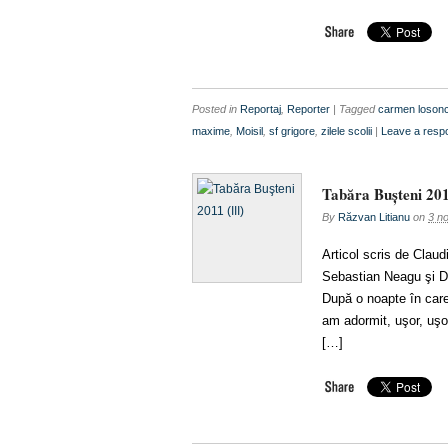
Posted in
Reportaj
,
Reporter
| Tagged
carmen loson
maxime
,
Moisil
,
sf grigore
,
zilele scolii
|
Leave a resp
Tabăra Buşteni 201
By
Răzvan Litianu
on
3 n
Articol scris de Clau
Sebastian Neagu şi Da
După o noapte în car
am adormit, uşor, uşo
[…]