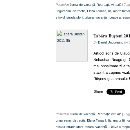
Posted in
Jurnal de vacanţă
,
Recreația virtuală
| Ta
ungureanu
,
distractie
,
Elena Tanasă
,
liis
,
marta filimo
sfinxul
,
strada sforii
,
tabara
,
vacanţă
|
Leave a resp
Tabăra Buşteni 201
By
Daniel Ungureanu
on
Articol scris de Clau
Sebastian Neagu şi Da
mai obositoare zi a ta
stabilit a cuprins vizi
Râşnov şi a oraşului
Posted in
Jurnal de vacanţă
,
Recreația virtuală
| Ta
ungureanu
,
distractie
,
Elena Tanasă
,
liis
,
marta filimo
sfinxul
,
strada sforii
,
tabara
,
vacanţă
|
Leave a resp