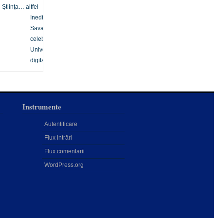
Ştiinţa… altfel
Inedit
Savanți
celebri
Univers
digital
Instrumente
Autentificare
Flux intrări
Flux comentarii
WordPress.org