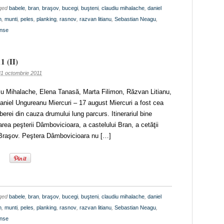
gged
babele
,
bran
,
braşov
,
bucegi
,
buşteni
,
claudiu mihalache
,
daniel
n
,
munti
,
peles
,
planking
,
rasnov
,
razvan litianu
,
Sebastian Neagu
,
onse
1 (II)
31 octombrie 2011
diu Mihalache, Elena Tanasă, Marta Filimon, Răzvan Litianu,
niel Ungureanu Miercuri – 17 august Miercuri a fost cea
berei din cauza drumului lung parcurs. Itinerariul bine
tarea peşterii Dâmbovicioara, a castelului Bran, a cetăţii
 Braşov. Peştera Dâmbovicioara nu […]
gged
babele
,
bran
,
braşov
,
bucegi
,
buşteni
,
claudiu mihalache
,
daniel
n
,
munti
,
peles
,
planking
,
rasnov
,
razvan litianu
,
Sebastian Neagu
,
onse