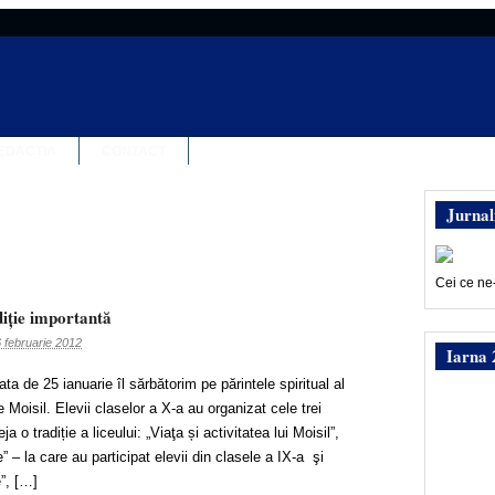
EDACȚIA
CONTACT
Jurnal
Cei ce ne
adiţie importantă
 februarie 2012
Iarna 
ta de 25 ianuarie îl sărbătorim pe părintele spiritual al
e Moisil. Elevii claselor a X-a au organizat cele trei
a o tradiție a liceului: „Viaţa și activitatea lui Moisil”,
– la care au participat elevii din clasele a IX-a şi
”, […]