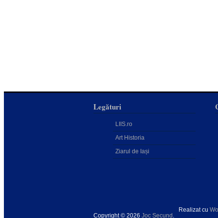
Legături
LIIS.ro
Art Historia
Ziarul de Iași
Realizat cu
Wo
Copyright © 2026
Joc Secund
.