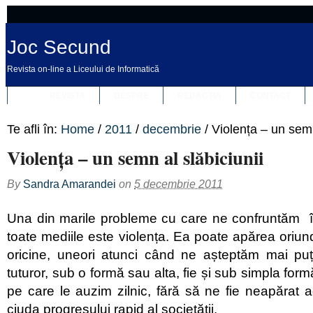
Joc Secund
Revista on-line a Liceului de Informatică
REVISTA
DESPRE
REDACȚIA
CONTACT
Te afli în:
Home
/
2011
/
decembrie
/
Violența – un semn
Violența – un semn al slăbiciunii
By
Sandra Amarandei
on
5 decembrie 2011
Una din marile probleme cu care ne confruntăm în
toate mediile este violența. Ea poate apărea oriund
oricine, uneori atunci când ne așteptăm mai puț
tuturor, sub o formă sau alta, fie și sub simpla form
pe care le auzim zilnic, fără să ne fie neapărat a
ciuda progresului rapid al societății.