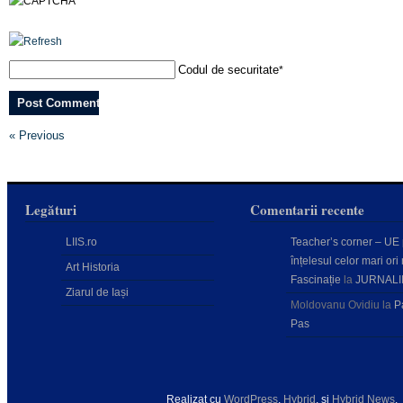
Codul de securitate
*
« Previous
Legături
Comentarii recente
LIIS.ro
Teacher’s corner – UE
înțelesul celor mari ori 
Art Historia
Fascinație
la
JURNALI
Ziarul de Iași
Moldovanu Ovidiu
la
P
Pas
Realizat cu
WordPress
,
Hybrid
, şi
Hybrid News
.