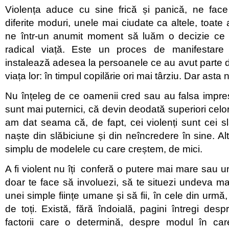
Violența aduce cu sine frică și panică, ne fac
diferite moduri, unele mai ciudate ca altele, toate
ne într-un anumit moment să luăm o decizie ce
radical viață. Este un proces de manifestar
instalează adesea la persoanele ce au avut parte de
viața lor: în timpul copilărie ori mai târziu. Dar asta
Nu înțeleg de ce oamenii cred sau au falsa impres
sunt mai puternici, că devin deodată superiori celo
am dat seama că, de fapt, cei violenți sunt cei sl
naște din slăbiciune și din neîncredere în sine. Al
simplu de modelele cu care creștem, de mici.
A fi violent nu îți conferă o putere mai mare sau un 
doar te face să involuezi, să te situezi undeva mai
unei simple ființe umane și să fii, în cele din urmă,
de toți. Există, fără îndoială, pagini întregi desp
factorii care o determină, despre modul în ca