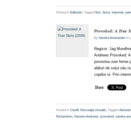
Posted in
Editorial
| Tagged
fizic
,
fizica
,
impresie
,
pare
Provoked: A True S
By
Sandra Amarandei
on
Regizor: Jag Mundhra
Andrews Provoked: A Tr
povestea unei femei p
alături de soțul său 
copiilor ei. Prin inte
Posted in
Cinefil
,
Recreația virtuală
| Tagged
Aishwar
Richardson
,
Naveen Andrews
,
provoked
,
sandra am