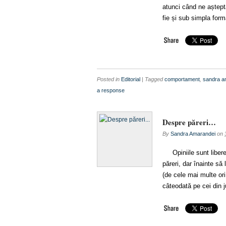
atunci când ne aștept
fie și sub simpla form
Posted in
Editorial
| Tagged
comportament
,
sandra a
a response
Despre păreri…
By
Sandra Amarandei
on
Opiniile sunt libere, 
păreri, dar înainte s
(de cele mai multe or
câteodată pe cei din j