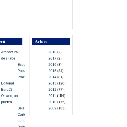
rii
Arhive
Arhitectura
2018
(2)
de silabe
2017
(2)
Eseu
2016
(8)
Poezie
2015
(34)
Proză
2014
(81)
Editorial
2013
(120)
EuroJS
2012
(77)
O carte, un
2011
(154)
prieten
2010
(175)
Beletristică
2009
(183)
Carte
educațională