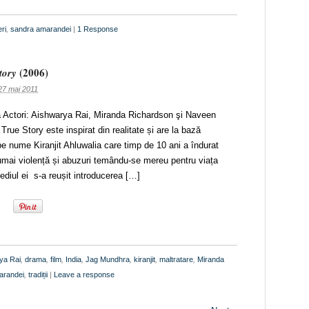
ri
,
sandra amarandei
|
1 Response
(2006)
tory
27 mai 2011
 Actori: Aishwarya Rai, Miranda Richardson şi Naveen
ue Story este inspirat din realitate și are la bază
e nume Kiranjit Ahluwalia care timp de 10 ani a îndurat
numai violență și abuzuri temându-se mereu pentru viața
rmediul ei s-a reușit introducerea […]
ya Rai
,
drama
,
film
,
India
,
Jag Mundhra
,
kiranjit
,
maltratare
,
Miranda
arandei
,
tradiții
|
Leave a response