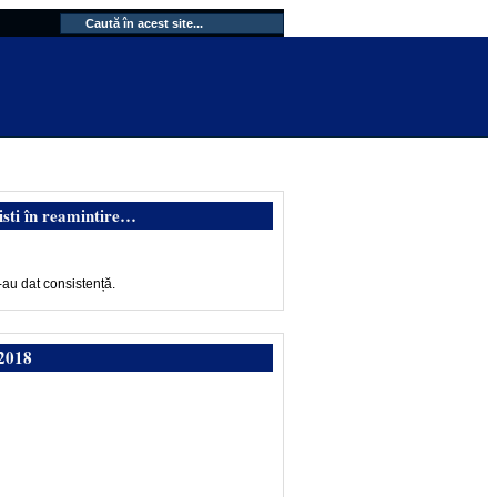
isti în reamintire…
-au dat consistență.
2018