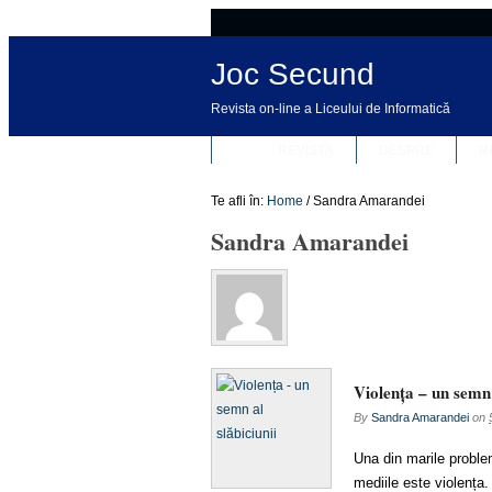
Joc Secund
Revista on-line a Liceului de Informatică
REVISTA
DESPRE
R
Te afli în:
Home
/
Sandra Amarandei
Sandra Amarandei
Violența – un semn 
By
Sandra Amarandei
on
Una din marile proble
mediile este violența.