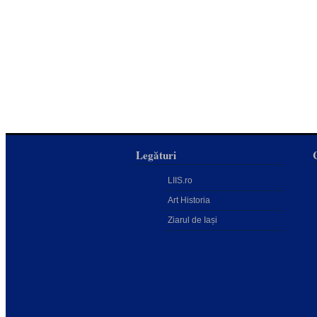
Legături
LIIS.ro
Art Historia
Ziarul de Iași