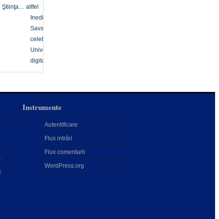
Ştiinţa… altfel
Inedit
Savanți
celebri
Univers
digital
Instrumente
Autentificare
Flux intrări
Flux comentarii
:
WordPress.org
i