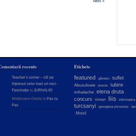
Next »
Comentarii recente
Etichete
featured
Teacher’s corner – UE pe
suflet
:
:
:
gânduri
înțelesul celor mari ori mici -
iubire
Abuzuloaie
:
:
:
poezie
Fascinație
la
JURNALIIS
elena druta
mihalache
:
:
liis
concurs
Moldovanu Ovidiu
la
Pas cu
:
roman
:
:
informatica
Pas
turcsanyi
:
:
georgiana porusniuc
ias
Moisil
: