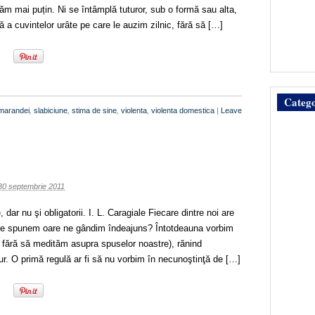
ăm mai puțin. Ni se întâmplă tuturor, sub o formă sau alta,
ă a cuvintelor urâte pe care le auzim zilnic, fără să […]
Catego
marandei
,
slabiciune
,
stima de sine
,
violenta
,
violenta domestica
|
Leave
30 septembrie 2011
dar nu şi obligatorii. I. L. Caragiale Fiecare dintre noi are
ă le spunem oare ne gândim îndeajuns? Întotdeauna vorbim
i fără să medităm asupra spuselor noastre), rănind
ur. O primă regulă ar fi să nu vorbim în necunoştinţă de […]