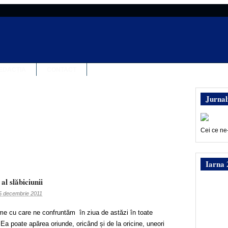
EDACȚIA
CONTACT
Jurnal
Cei ce ne
Iarna 
al slăbiciunii
5 decembrie 2011
me cu care ne confruntăm în ziua de astăzi în toate
 Ea poate apărea oriunde, oricând și de la oricine, uneori