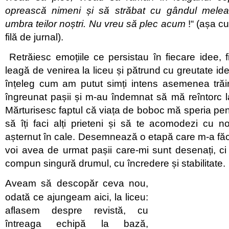
oprească nimeni și să străbat cu gândul meleag
umbra teilor noștri. Nu vreu să plec acum
!“ (așa cu
filă de jurnal).
Retrăiesc emoțiile ce persistau în fiecare idee,
leagă de venirea la liceu și pătrund cu greutate id
înțeleg cum am putut simți intens asemenea trăir
îngreunat pașii și m-au îndemnat să mă reîntorc la
Mărturisesc faptul că viața de boboc mă speria pen
să îți faci alți prieteni și să te acomodezi cu n
așternut în cale. Desemnează o etapă care m-a făc
voi avea de urmat pașii care-mi sunt desenați, ci
compun singură drumul, cu încredere și stabilitate.
Aveam să descopăr ceva nou,
odată ce ajungeam aici, la liceu:
aflasem despre revistă, cu
întreaga echipă la bază,