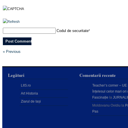
Codul de securitate
*
« Previous
Legături
Comentarii recente
LIIS.ro
Teacher’s corner – UE
înțelesul celor mari ori 
Art Historia
Fascinație
la
JURNALI
Ziarul de Iași
Moldovanu Ovidiu
la
P
Pas