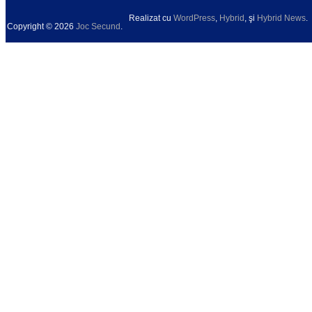
Realizat cu
WordPress
,
Hybrid
, şi
Hybrid News
.
Copyright © 2026
Joc Secund
.