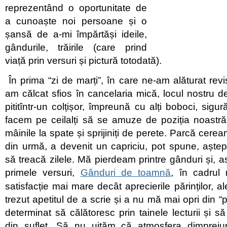
reprezentând o oportunitate de
a cunoaște noi persoane și o
șansă de a-mi împărtăși ideile,
gândurile, trăirile (care prind
viață prin versuri și pictură totodată).
În prima “zi de marți”, în care ne-am alăturat revi
am călcat sfios în cancelaria mică, locul nostru de
pititîntr-un colțișor, împreună cu alți boboci, sigu
facem pe ceilalți să se amuze de poziția noastră
mâinile la spate și sprijiniți de perete. Parcă ceream 
din urmă, a devenit un capriciu, pot spune, aște
să treacă zilele. Mă pierdeam printre gânduri și, as
primele versuri,
Gânduri de toamnă
, în cadrul 
satisfacție mai mare decât aprecierile părinților, ale
trezut apetitul de a scrie și a nu mă mai opri din “pi
determinat să călătoresc prin tainele lecturii și să
din suflet. Să nu uităm că atmosfera dimprejur