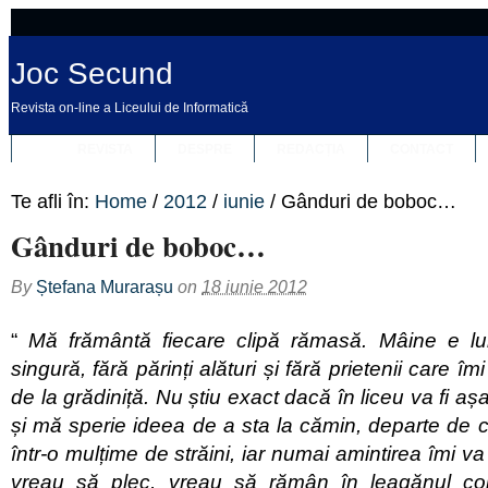
Joc Secund
Revista on-line a Liceului de Informatică
REVISTA
DESPRE
REDACȚIA
CONTACT
Te afli în:
Home
/
2012
/
iunie
/
Gânduri de boboc…
Gânduri de boboc…
By
Ștefana Murarașu
on
18 iunie 2012
“
Mă frământă fiecare clipă rămasă. Mâine e lun
singură, fără părinți alături și fără prietenii care î
de la grădiniță. Nu știu exact dacă în liceu va fi 
și mă sperie ideea de a sta la cămin, departe de 
într-o mulțime de străini, iar numai amintirea îmi v
vreau să plec, vreau să rămân în leagănul cop