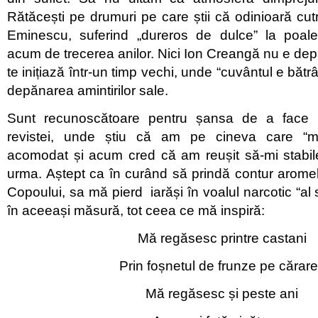
Rătăcești pe drumuri pe care știi că odinioară cutr
Eminescu, suferind „dureros de dulce” la poalele
acum de trecerea anilor. Nici Ion Creangă nu e d
te inițiază într-un timp vechi, unde “cuvântul e bătrâ
depănarea amintirilor sale.
Sunt recunoscătoare pentru șansa de a face p
revistei, unde știu că am pe cineva care “m
acomodat și acum cred că am reușit să-mi stabil
urma. Aștept ca în curând să prindă contur arome
Copoului, sa mă pierd iarăși în voalul narcotic “al si
în aceeași măsură, tot ceea ce mă inspiră:
Mă regăsesc printre castani
Prin foșnetul de frunze pe cărare
Mă regăsesc și peste ani