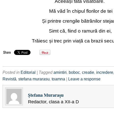
Aceeași fată visătoare.
Mă văd în chipul florilor de tei
Și printre crengile bătrânilor stejar
Simt că, fiind o ramură din ei,
Trăiesc și trec prin viață ca brazii sec
Posted in
Editorial
| Tagged
amintiri
,
boboc
,
creatie
,
incredere
Revistă
,
stefana murarasu
,
toamna
|
Leave a response
Ștefana Murarașu
Redactor, clasa a XII-a D