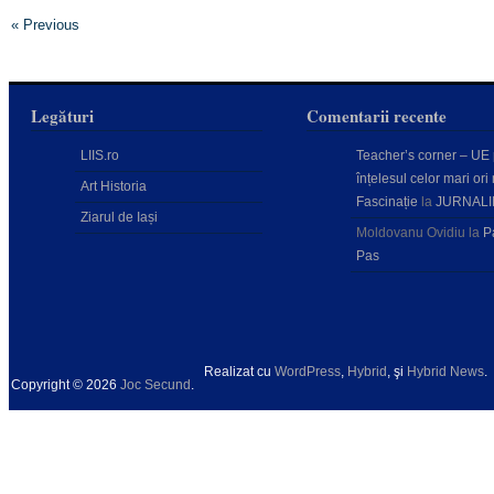
« Previous
Legături
Comentarii recente
LIIS.ro
Teacher’s corner – UE
înțelesul celor mari ori 
Art Historia
Fascinație
la
JURNALI
Ziarul de Iași
Moldovanu Ovidiu
la
P
Pas
Realizat cu
WordPress
,
Hybrid
, şi
Hybrid News
.
Copyright © 2026
Joc Secund
.