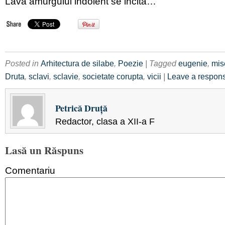
Lava amurgului indolent se incită…
Posted in
Arhitectura de silabe
,
Poezie
| Tagged
eugenie
,
mis
Druta
,
sclavi
,
sclavie
,
societate corupta
,
vicii
|
Leave a respon
Petrică Druţă
Redactor, clasa a XII-a F
Lasă un Răspuns
Comentariu