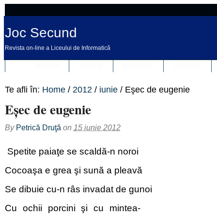
Joc Secund
Revista on-line a Liceului de Informatică
REVISTA
DESPRE
REDACȚIA
CONTACT
Te afli în:
Home
/
2012
/
iunie
/
Eşec de eugenie
Eşec de eugenie
By
Petrică Druţă
on
15 iunie 2012
Spetite paiaţe se scaldă-n noroi
Cocoaşa e grea şi sună a pleavă
Se dibuie cu-n râs invadat de gunoi
Cu ochii porcini şi cu mintea-