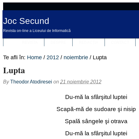
Joc Secund
Revista on-line a Liceului de Informatică
REVISTA
DESPRE
REDACȚIA
CONTACT
Te afli în:
Home
/
2012
/
noiembrie
/
Lupta
Lupta
By
Theodor Atodiresei
on
21 noiembrie 2012
Du-mă la sfârşitul luptei
Scapă-mă de sudoare şi nisip
Spală sângele şi otrava
Du-mă la sfârşitul luptei