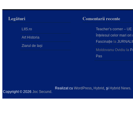
Legături
Comentarii recente
LIIS.ro
Teacher’s corner – UE
înțelesul celor mari ori 
Art Historia
Fascinație
la
JURNALI
Ziarul de Iași
Moldovanu Ovidiu
la
P
Pas
Realizat cu
WordPress
,
Hybrid
, şi
Hybrid News
.
Copyright © 2026
Joc Secund
.