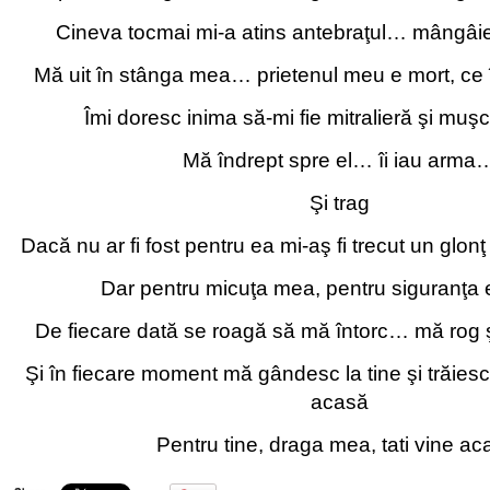
Cineva tocmai mi-a atins antebraţul… mângâie
Mă uit în stânga mea… prietenul meu e mort, ce îi
Îmi doresc inima să-mi fie mitralieră şi muş
Mă îndrept spre el… îi iau arma
Şi trag
Dacă nu ar fi fost pentru ea mi-aş fi trecut un glonţ
Dar pentru micuţa mea, pentru siguranţa 
De fiecare dată se roagă să mă întorc… mă rog 
Şi în fiecare moment mă gândesc la tine şi trăiesc,
acasă
Pentru tine, draga mea, tati vine ac