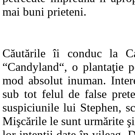
mai buni prieteni.
Căutările îi conduc la Ca
“Candyland“, o plantaţie pe
mod absolut inuman. Inter
sub tot felul de false pre
suspiciunile lui Stephen, s
Mişcările le sunt urmărite şi 
lor intenţii date în vileag. 