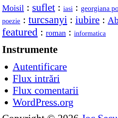
:
suflet
:
:
Moisil
georgiana p
iasi
turcsanyi
:
:
iubire
:
Ab
poezie
featured
:
:
roman
informatica
Instrumente
Autentificare
Flux intrări
Flux comentarii
WordPress.org