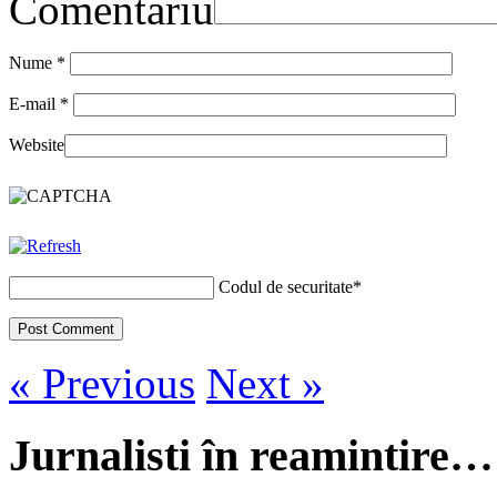
Comentariu
Nume
*
E-mail
*
Website
Codul de securitate
*
« Previous
Next »
Jurnalisti în reamintire…