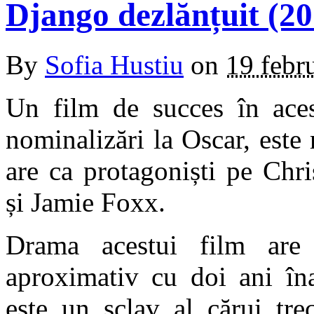
Django dezlănțuit (20
By
Sofia Hustiu
on
19 febr
Un film de succes în ace
nominalizări la Oscar, este
are ca protagoniști pe
Chri
și Jamie Foxx.
Drama acestui film
are
aproximativ cu doi ani în
este un sclav al cărui tre