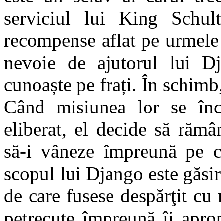
serviciul lui King Schul
recompense aflat pe urmele a 
nevoie de ajutorul lui Dj
cunoaște pe frați. În schimb,
Când misiunea lor se înc
eliberat, el decide să rămâ
să-i vâneze împreună pe ce
scopul lui Django este găsir
de care fusese despărţit c
petrecute împreună îi aprop