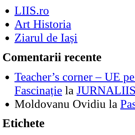
LIIS.ro
Art Historia
Ziarul de Iași
Comentarii recente
Teacher’s corner – UE pe 
Fascinație
la
JURNALII
Moldovanu Ovidiu
la
Pa
Etichete