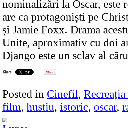
nominalizări la Oscar, este 
are ca protagoniști pe Chr
și Jamie Foxx. Drama acestui
Unite, aproximativ cu doi an
Django este un sclav al căr
Posted in
Cinefil
,
Recreația 
film
,
hustiu
,
istoric
,
oscar
,
r