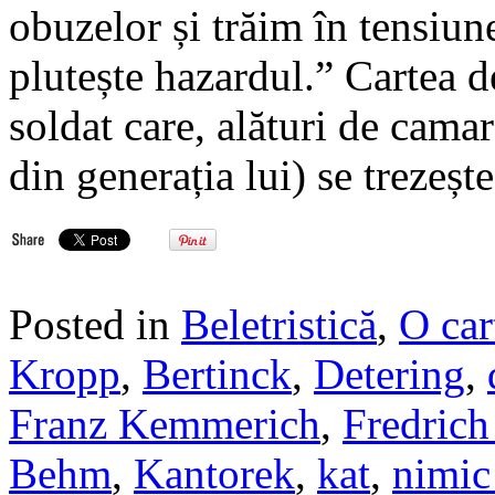
obuzelor și trăim în tensiun
plutește hazardul.” Cartea d
soldat care, alături de camara
din generația lui) se trezeșt
Posted in
Beletristică
,
O car
Kropp
,
Bertinck
,
Detering
,
Franz Kemmerich
,
Fredrich
Behm
,
Kantorek
,
kat
,
nimic