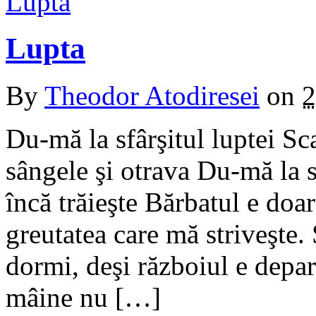
Lupta
By
Theodor Atodiresei
on
2
Du-mă la sfârşitul luptei S
sângele şi otrava Du-mă la s
încă trăieşte Bărbatul e doa
greutatea care mă striveşte.
dormi, deşi războiul e depar
mâine nu […]