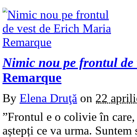
Nimic nou pe frontul de 
Remarque
By
Elena Druţă
on
22 april
”Frontul e o colivie în care,
aștepți ce va urma. Suntem s