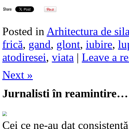
Posted in
Arhitectura de sil
frică
,
gand
,
glont
,
iubire
,
lu
atodiresei
,
viata
|
Leave a r
Next »
Jurnalisti în reamintire…
Cei ce ne-au dat consistență