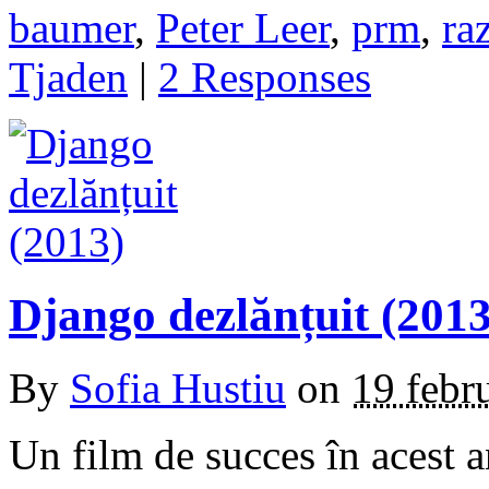
baumer
,
Peter Leer
,
prm
,
ra
Tjaden
|
2 Responses
Django dezlănțuit (2013
By
Sofia Hustiu
on
19 febr
Un film de succes în acest 