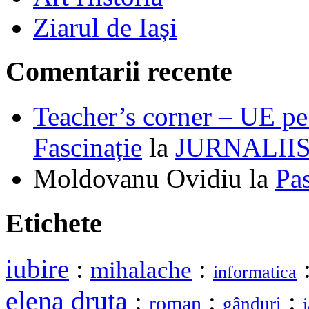
Ziarul de Iași
Comentarii recente
Teacher’s corner – UE pe 
Fascinație
la
JURNALII
Moldovanu Ovidiu
la
Pa
Etichete
iubire
:
:
mihalache
informatica
elena druta
:
:
:
roman
gânduri
i