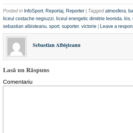
Posted in
InfoSport
,
Reportaj
,
Reporter
| Tagged
atmosfera
,
ba
liceul costache negruzzi
,
liceul energetic dimitrie leonida
,
liis
,
sebastian albisteanu
,
sport
,
suporter
,
victorie
|
Leave a respo
Sebastian Albişteanu
Lasă un Răspuns
Comentariu