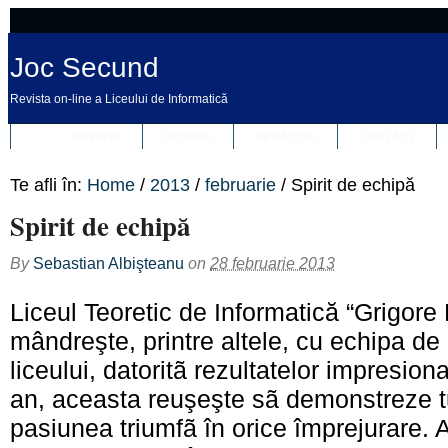
Joc Secund
Revista on-line a Liceului de Informatică
REVISTA
DESPRE
REDACȚIA
CONTACT
Te afli în:
Home
/
2013
/
februarie
/
Spirit de echipă
Spirit de echipă
By
Sebastian Albişteanu
on
28 februarie 2013
Liceul Teoretic de Informatică “Grigore 
mândreşte, printre altele, cu echipa de
liceului, datoritã rezultatelor impresiona
an, aceasta reuşeşte sã demonstreze t
pasiunea triumfã în orice împrejurare. A