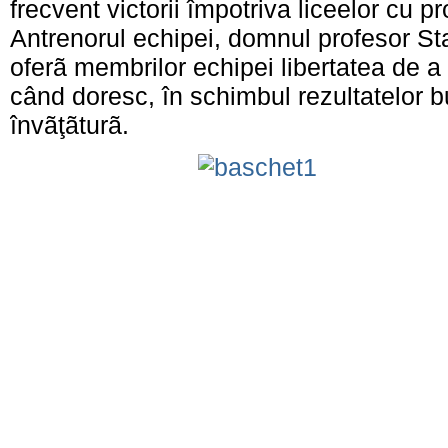
frecvent victorii împotriva liceelor cu pro
Antrenorul echipei, domnul profesor S
oferã membrilor echipei libertatea de a
când doresc, în schimbul rezultatelor b
învãţãturã.