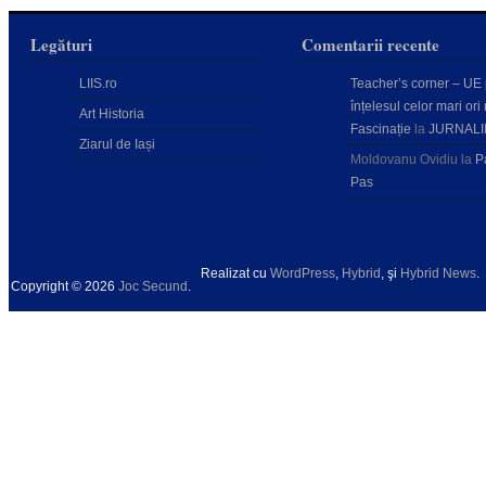
Legături
Comentarii recente
LIIS.ro
Teacher’s corner – UE
înțelesul celor mari ori 
Art Historia
Fascinație
la
JURNALI
Ziarul de Iași
Moldovanu Ovidiu
la
P
Pas
Realizat cu
WordPress
,
Hybrid
, şi
Hybrid News
.
Copyright © 2026
Joc Secund
.