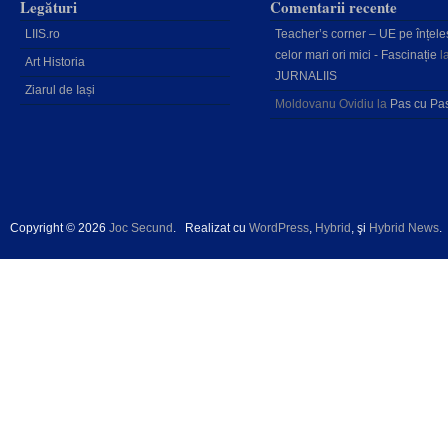
Legături
Comentarii recente
LIIS.ro
Teacher’s corner – UE pe înțele
celor mari ori mici - Fascinație
l
Art Historia
JURNALIIS
Ziarul de Iași
Moldovanu Ovidiu
la
Pas cu Pa
Copyright © 2026
Joc Secund
.
Realizat cu
WordPress
,
Hybrid
, şi
Hybrid News
.