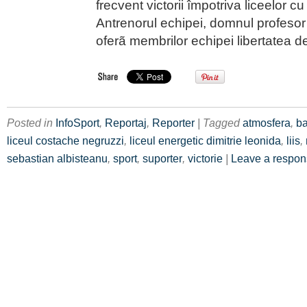
frecvent victorii împotriva liceelor cu 
Antrenorul echipei, domnul profeso
oferã membrilor echipei libertatea d
Posted in
InfoSport
,
Reportaj
,
Reporter
| Tagged
atmosfera
,
ba
liceul costache negruzzi
,
liceul energetic dimitrie leonida
,
liis
,
sebastian albisteanu
,
sport
,
suporter
,
victorie
|
Leave a respo