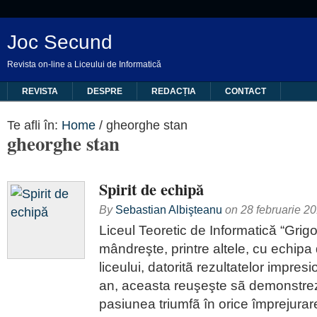
Joc Secund
Revista on-line a Liceului de Informatică
REVISTA
DESPRE
REDACȚIA
CONTACT
Te afli în:
Home
/
gheorghe stan
gheorghe stan
Spirit de echipă
By
Sebastian Albişteanu
on
28 februarie 2
Liceul Teoretic de Informatică “Grigo
mândreşte, printre altele, cu echipa
liceului, datoritã rezultatelor impresi
an, aceasta reuşeşte sã demonstrez
pasiunea triumfã în orice împrejurare