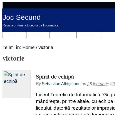
Joc Secund
Revista on-line a Liceului de Informatică
REVISTA
DESPRE
REDACȚIA
CONTACT
Te afli în:
Home
/
victorie
victorie
Spirit de echipă
By
Sebastian Albişteanu
on
28 februarie 2
Liceul Teoretic de Informatică “Grigo
mândreşte, printre altele, cu echipa
liceului, datoritã rezultatelor impresi
an, aceasta reuşeşte sã demonstrez