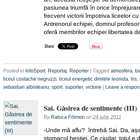
pasiunea triumfã în orice împrejurare
frecvent victorii împotriva liceelor cu 
Antrenorul echipei, domnul profeso
oferã membrilor echipei libertatea d
Posted in
InfoSport
,
Reportaj
,
Reporter
| Tagged
atmosfera
,
ba
liceul costache negruzzi
,
liceul energetic dimitrie leonida
,
liis
,
sebastian albisteanu
,
sport
,
suporter
,
victorie
|
Leave a respo
Sai. Găsirea de sentimente (III)
By
Raluca Filimon
on
24 iulie 2011
-Unde mă aflu? întrebă Sai. Da, aș
stomacul bestiei. Ce ciudat, totul e 