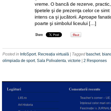
vreme. O bancă de rezerve, practic
țipetele şi de prezenţa celor ce simt 
intens ca şi jucătorii. Aproape fanati
poarte şi simbolul liceului […]
Posted in
InfoSport
,
Recreația virtuală
| Tagged
baschet
,
bian
olimpiada de sport
,
Sala Polivalenta
,
victorie
|
2 Responses
Legături
Comentarii recente
LIIS.ro
Teacher’s corner – UE
înțelesul celor mari ori 
Art Historia
Fascinație
la
JURNALI