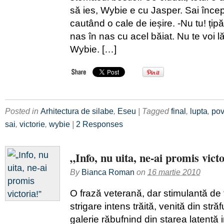
să ies, Wybie e cu Jasper. Sai înce
cautând o cale de ieșire. -Nu tu! ți
nas în nas cu acel băiat. Nu te voi lă
Wybie. […]
Posted in
Arhitectura de silabe
,
Eseu
| Tagged
final
,
lupta
,
pov
sai
,
victorie
,
wybie
|
2 Responses
„Info, nu uita, ne-ai promis vict
By
Bianca Roman
on
16 martie 2010
O frază veterană, dar stimulantă de 
strigare intens trăită, venită din stră
galerie răbufnind din starea latentă i