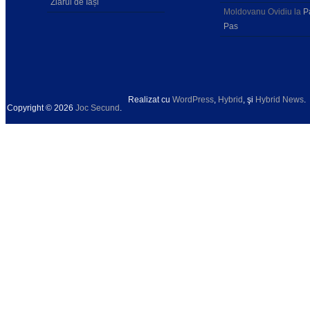
Ziarul de Iași
Moldovanu Ovidiu
la
P
Pas
Realizat cu
WordPress
,
Hybrid
, şi
Hybrid News
.
Copyright © 2026
Joc Secund
.