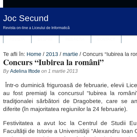
Joc Secund
Revista on-line a Liceului de Informatică
REVISTA
DESPRE
REDACȚIA
CONTACT
Te afli în:
Home
/
2013
/
martie
/
Concurs “Iubirea la ro
Concurs “Iubirea la români”
By
Adelina Iftode
on
1 martie 2013
Într-o duminică friguroasă de februarie, elevii Lic
au fost premiaţi la concursul “Iubirea la români
tradiţionalei sărbători de Dragobete, care se a
diferite (în majoritatea regiunilor la 24 februarie).
Festivitatea a avut loc la Centrul de Studii E
Facultăţii de Istorie a Universităţii “Alexandru Ioa