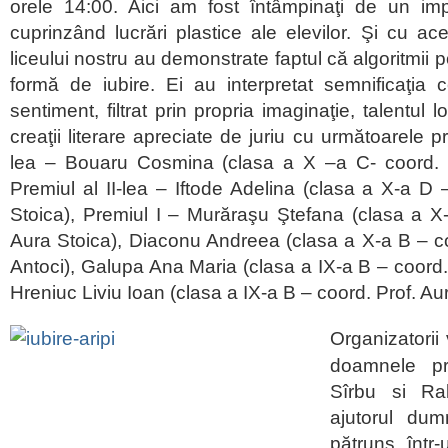
orele 14:00. Aici am fost întâmpinaţi de un imp
cuprinzând lucrări plastice ale elevilor. Şi cu ace
liceului nostru au demonstrate faptul că algoritmii p
formă de iubire. Ei au interpretat semnificaţia 
sentiment, filtrat prin propria imaginaţie, talentul 
creaţii literare apreciate de juriu cu următoarele pre
lea – Bouaru Cosmina (clasa a X –a C- coord. P
Premiul al II-lea – Iftode Adelina (clasa a X-a D 
Stoica), Premiul I – Murăraşu Ştefana (clasa a X
Aura Stoica), Diaconu Andreea (clasa a X-a B – c
Antoci), Galupa Ana Maria (clasa a IX-a B – coord. 
Hreniuc Liviu Ioan (clasa a IX-a B – coord. Prof. Au
Organizatorii 
doamnele p
Sîrbu si Ra
ajutorul dumn
pătruns într-