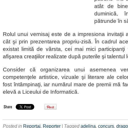
atât de bine
duminică, î
pătrunde în s
Rolul unui vernisaj este de a impresiona invitaţii 
cât şi prin prezentarea propriu-zisă. În cadrul ac
existat limită de vârsta, cei mai mici participanţi f
afişarea creaţiilor realizate după puterile şi talentul l
Consider că organizarea unui asemenea vern
competenţele artistice, vizuale şi literare ale cel
fost întâmpinaţi, iar numărul mare de premii mă 
elevă a Liceului de Informatică.
Posted in
Reportaj
,
Reporter
| Tagged
adelina
,
concurs
,
drago