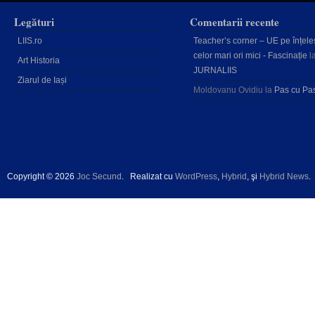
Legături
Comentarii recente
LIIS.ro
Teacher’s corner – UE pe înțele
celor mari ori mici - Fascinație
l
Art Historia
JURNALIIS
Ziarul de Iași
Moldovanu Ovidiu
la
Pas cu Pa
Copyright © 2026
Joc Secund
.
Realizat cu
WordPress
,
Hybrid
, şi
Hybrid News
.