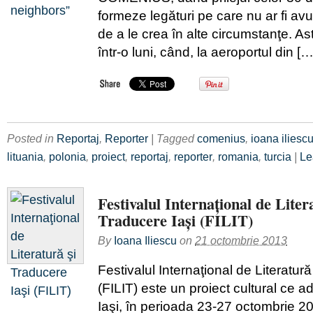
formeze legături pe care nu ar fi av
de a le crea în alte circumstanţe. Ast
într-o luni, când, la aeroportul din […
Posted in
Reportaj
,
Reporter
| Tagged
comenius
,
ioana iliesc
lituania
,
polonia
,
proiect
,
reportaj
,
reporter
,
romania
,
turcia
|
Le
Festivalul Internaţional de Liter
Traducere Iaşi (FILIT)
By
Ioana Iliescu
on
21 octombrie 2013
Festivalul Internaţional de Literatură
(FILIT) este un proiect cultural ce 
Iaşi, în perioada 23-27 octombrie 2