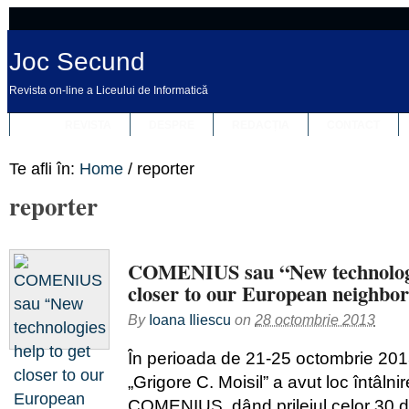
Joc Secund
Revista on-line a Liceului de Informatică
REVISTA
DESPRE
REDACȚIA
CONTACT
Te afli în:
Home
/
reporter
reporter
COMENIUS sau “New technologie
closer to our European neighbo
By
Ioana Iliescu
on
28 octombrie 2013
În perioada de 21-25 octombrie 2013,
„Grigore C. Moisil” a avut loc întâlni
COMENIUS, dând prilejul celor 30 de