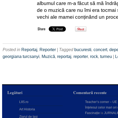
albumul care m-a făcut să mă îndră
de o muzică care nu îmi era tocmai 
vechi ale mamei conținând un proc
Posted in
Reportaj
,
Reporter
| Tagged
bucuresti
,
concert
,
dep
georgiana turcsanyi
,
Muzică
,
reportaj
,
reporter
,
rock
,
turneu
|
L
Legături
Comentarii recente
LIIS.ro
Teacher’s corner – UE
înțelesul celor mari ori 
Art Historia
Fascinație
la
JURNALI
Ziarul de Iași