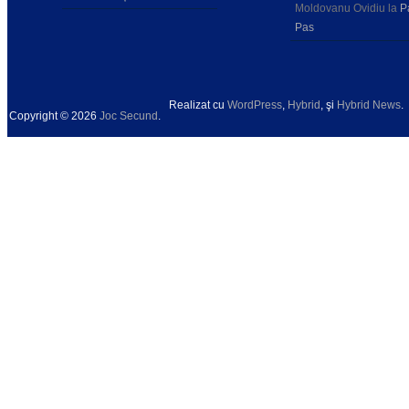
Moldovanu Ovidiu
la
P
Pas
Realizat cu
WordPress
,
Hybrid
, şi
Hybrid News
.
Copyright © 2026
Joc Secund
.