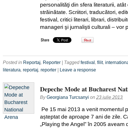
personalităţi din sfera literaturii, atât
străinătate. Scriitori, traducători, edi
festival, critici literari, librari, distribu
manageri şi jurnalişti culturali – vor 
Posted in
Reportaj
,
Reporter
| Tagged
festival
,
filit
,
internation
literatura
,
reportaj
,
reporter
|
Leave a response
Depeche Mode at Bucharest Nat
By
Georgiana Turcsanyi
on
23 iulie 2013
Pe 15 mai 2013 a venit momentul p
așteptat de aproape 7 ani de zile. 
„Playing the Angel” în 2005 aveam d