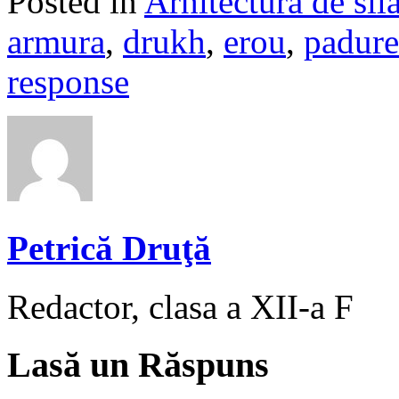
Posted in
Arhitectura de sil
armura
,
drukh
,
erou
,
padure
response
Petrică Druţă
Redactor, clasa a XII-a F
Lasă un Răspuns