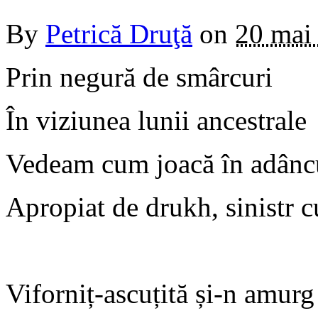
By
Petrică Druţă
on
20 mai
Prin negură de smârcuri
În viziunea lunii ancestrale
Vedeam cum joacă în adânc
Apropiat de drukh, sinistr c
Viforniț-ascuțită și-n amurg