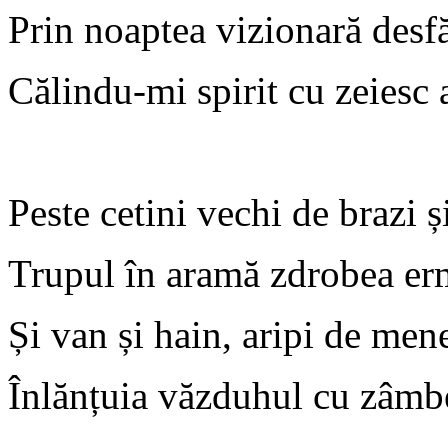
Prin noaptea vizionară desf
Călindu-mi spirit cu zeiesc 
Peste cetini vechi de brazi ș
Trupul în aramă zdrobea er
Și van și hain, aripi de mene
Înlănțuia văzduhul cu zâmb