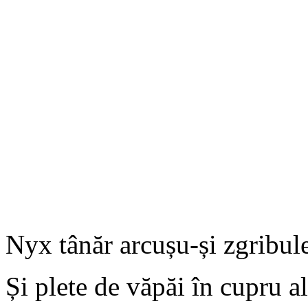
Nyx tânăr arcușu-și zgribul
Și plete de văpăi în cupru al