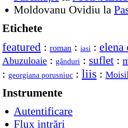
Moldovanu Ovidiu
la
Pa
Etichete
featured
elena 
:
:
:
roman
iasi
:
:
suflet
:
m
Abuzuloaie
gânduri
liis
:
:
:
Moisi
georgiana porusniuc
Instrumente
Autentificare
Flux intrări