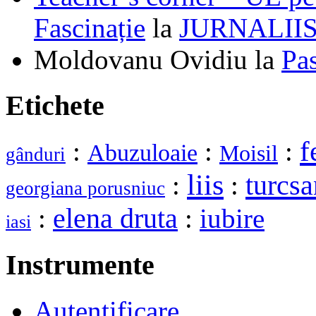
Fascinație
la
JURNALII
Moldovanu Ovidiu
la
Pa
Etichete
f
:
:
:
Abuzuloaie
Moisil
gânduri
liis
turcsa
:
:
georgiana porusniuc
elena druta
:
:
iubire
iasi
Instrumente
Autentificare