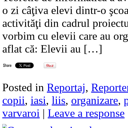
o zi câţiva elevi dintr-o şc
activităţi din cadrul proiect
vorbim cu elevii care au org
aflat că: Elevii au […]
Posted in
Reportaj
,
Reporte
copii
,
iasi
,
liis
,
organizare
,
varvaroi
|
Leave a response