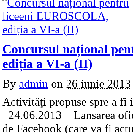
Concursul național pe
ediția a VI-a (II)
By
admin
on
26 iunie 2013
Activităţi propuse spre a f
24.06.2013 – Lansarea ofici
de Facebook (care va fi actua