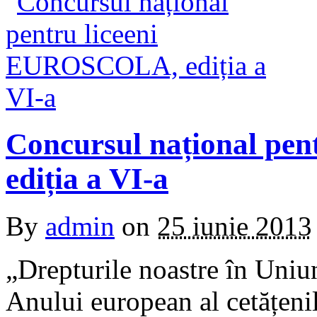
Concursul național pe
ediția a VI-a
By
admin
on
25 iunie 2013
„Drepturile noastre în Uniu
Anului european al cetățenil