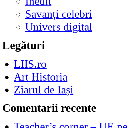
Inedit
Savanți celebri
Univers digital
Legături
LIIS.ro
Art Historia
Ziarul de Iași
Comentarii recente
Teacher’s corner – UE pe 