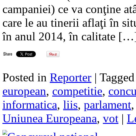
campaniei) ce va conţine atâ
care le au tinerii aflaţi în s
în anul 2014, în calitate […
Posted in
Reporter
| Tagge
european
,
competitie
,
concu
informatica
,
liis
,
parlament
Uniunea Europeana
,
vot
|
L