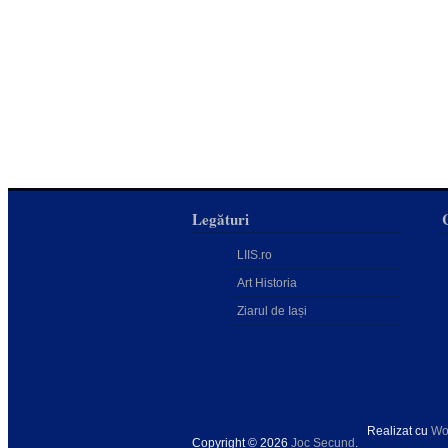
Legături
LIIS.ro
Art Historia
Ziarul de Iași
Realizat cu
Wo
Copyright © 2026
Joc Secund
.