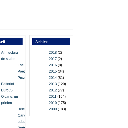
rii
Arhive
Arhitectura
2018
(2)
de silabe
2017
(2)
Eseu
2016
(8)
Poezie
2015
(34)
Proză
2014
(81)
Editorial
2013
(120)
EuroJS
2012
(77)
O carte, un
2011
(154)
prieten
2010
(175)
Beletristică
2009
(183)
Carte
educațională