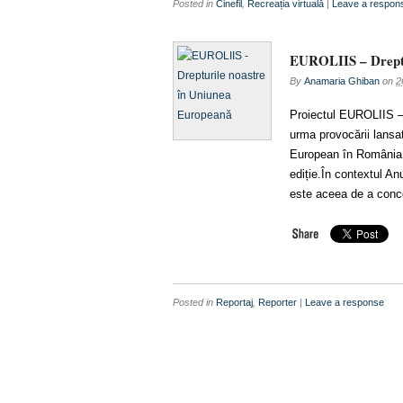
Posted in
Cinefil
,
Recreația virtuală
|
Leave a respon
EUROLIIS – Dreptu
By
Anamaria Ghiban
on
2
Proiectul EUROLIIS – 
urma provocării lansa
European în România 
ediție.În contextul An
este aceea de a conc
Posted in
Reportaj
,
Reporter
|
Leave a response