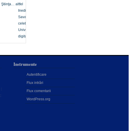
Ştiinţa… altfel
Inedit
Savanți
celebri
Univers
digital
Instrumente
Autentificare
Flux intrări
:
Flux comentarii
:
WordPress.org