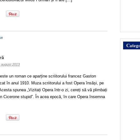
se
Catego
ră
 august 2013
ste un roman ce aparține scriitorului francez Gaston
icat în anul 1910. Muza scriitorului a fost Opera însăși, pe
Acesta spunea „Vizitați Opera într-o zi, cereți să vă plimbați
eun Cicerone stupid”. În acea epocă, în care Opera însemna