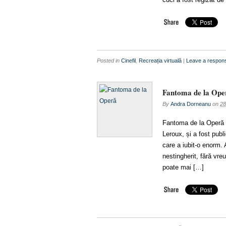
Posted in
Cinefil
,
Recreația virtuală
|
Leave a respon
Fantoma de la Ope
By
Andra Dorneanu
on
28
Fantoma de la Operă e
Leroux, și a fost publ
care a iubit-o enorm. 
nestingherit, fără vr
poate mai […]