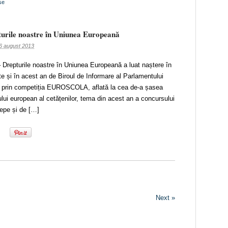
se
rile noastre în Uniunea Europeană
6 august 2013
Drepturile noastre în Uniunea Europeană a luat naștere în
te și în acest an de Biroul de Informare al Parlamentului
prin competiția EUROSCOLA, aflată la cea de-a șasea
ului european al cetățenilor, tema din acest an a concursului
epe și de […]
Next »