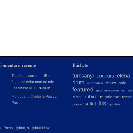
Comentarii recente
Etichete
turcsanyi
concurs
elena
Teacher’s corner – UE pe
:
:
druta
înțelesul celor mari ori mici -
Abuzuloaie
:
:
:
informatica
Fascinație
la
JURNALIIS
featured
:
:
georgiana porusniuc
iasi
iubire
Moldovanu Ovidiu
la
Pas cu
mihalache
Moisil
:
:
:
roman
liis
Pas
suflet
:
:
:
poezie
gânduri
rdPress
,
Hybrid
, şi
Hybrid News
.