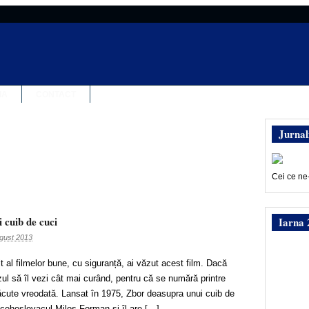
IA
CONTACT
Jurnal
Cei ce ne
 cuib de cuci
Iarna 
gust 2013
 al filmelor bune, cu siguranță, ai văzut acest film. Dacă
ul să îl vezi cât mai curând, pentru că se numără printre
ăcute vreodată. Lansat în 1975, Zbor deasupra unui cuib de
e cehoslovacul Milos Forman și îl are […]