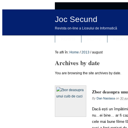
Joc Secund
Revista on-line a Liceului de Informatică
REVISTA
DESPRE
REDACȚ
Te afli în:
Home
/
2013
/
august
Archives by date
You are browsing the site archives by date.
Zbor deasupra unui
By
Dan Nastasa
on
30 au
Dacă ești un împătimit
nu…ei bine… ar fi caz
cele mai bune filme f
cuci a fost regizat d