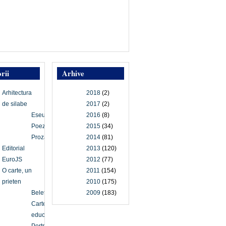
rii
Arhive
Arhitectura
2018
(2)
de silabe
2017
(2)
Eseu
2016
(8)
Poezie
2015
(34)
Proză
2014
(81)
Editorial
2013
(120)
EuroJS
2012
(77)
O carte, un
2011
(154)
prieten
2010
(175)
Beletristică
2009
(183)
Carte
educațională