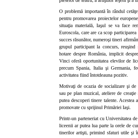
pieselor de teatru, a artiştilor ieşeni şi a t
O problemă importantă în rândul cetăţe
pentru promovarea proiectelor europene ş
situaţia materială, Iaşul se va face 
Euroscola, care are ca scop participarea 
succes răsunător, numeroşi tineri afirmând
grupul participant la concurs, reuşind s
hotare despre România, implicit despr
Vinci oferă oportunitatea elevilor de lic
precum Spania, Italia şi Germania, fe
activitatea fiind întotdeauna pozitiv.
Motivaţi de ocazia de socializare şi de o
sau pe plan muzical, ateliere de creaţie
putea descoperi tinere talente. Acestea ar
promovate cu sprijinul Primăriei Iaşi.
Printr-un parteneriat cu Universitatea d
liceenii ar putea lua parte la orele de c
tinerilor artişti, primind sfaturi utile şi