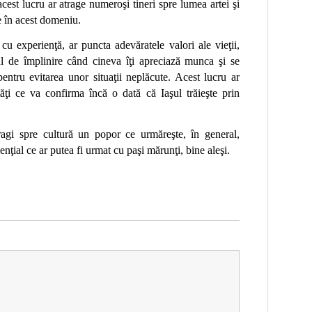
cest lucru ar atrage numeroşi tineri spre lumea artei şi
e în acest domeniu.
 cu experienţă, ar puncta adevăratele valori ale vieţii
,
ntul de împlinire când cineva îţi apreciază munca şi se
e pentru evitarea unor situaţii neplăcute. Acest lucru ar
ăţi ce va confirma încă o dată că Iaşul trăieşte prin
tragi spre cultură un popor ce urmăreşte, în general,
senţial ce ar putea fi urmat cu paşi mărunţi, bine aleşi.