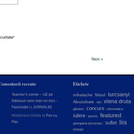
curitate
*
Next »
Comentarii recente
Etichete
turcsanyi
Teacher’s corner – UE pe
mihalache
Moisil
:
:
:
elena druta
înțelesul celor mari ori mici -
Abuzuloaie
:
:
:
iasi
Fascinație
la
JURNALIIS
concurs
:
:
:
gânduri
informatica
featured
iubire
Moldovanu Ovidiu
la
Pas cu
:
:
:
poezie
liis
Pas
suflet
:
:
:
georgiana porusniuc
roman