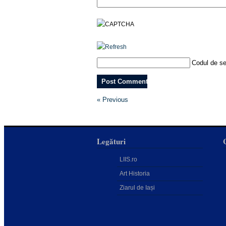
Codul de se
« Previous
Legături
LIIS.ro
Art Historia
Ziarul de Iași