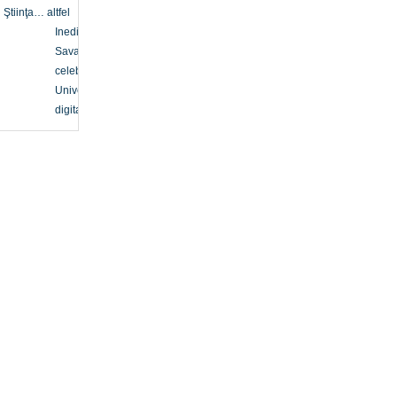
Ştiinţa… altfel
Inedit
Savanți
celebri
Univers
digital