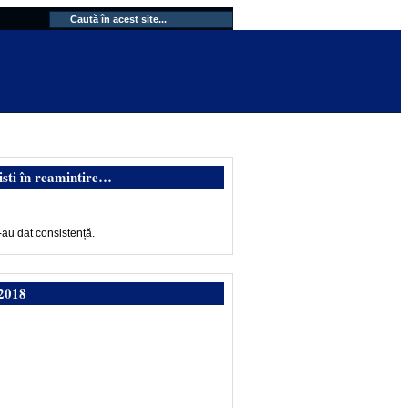
isti în reamintire…
-au dat consistență.
2018