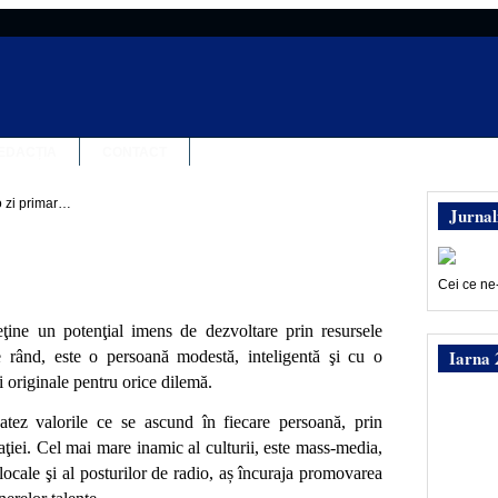
EDACȚIA
CONTACT
o zi primar…
Jurnal
Cei ce ne
eţine un potenţial imens de dezvoltare prin resursele
Iarna 
e rând, este o persoană modestă, inteligentă şi cu o
ii originale pentru orice dilemă.
atez valorile ce se ascund în fiecare persoană, prin
naţiei. Cel mai mare inamic al culturii, este mass-media,
 locale şi al posturilor de radio, aș încuraja promovarea