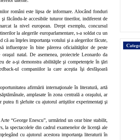
inerelor talente.
nilor români este lipsa de informare. Alocând fonduri
i făcându-le accesibile tuturor tinerilor, indiferent de
remarcat la nivel european. Drept exemplu, concursul
tinerilor la alegerile europarlamentare, s-a soldat cu un
 că au înţeles importanţa votului şi a alegerilor făcute,
Catego
ă influenţeze în bine părerea oficialităţilor de peste
e oraşul natal. De asemenea, proiectele Leonardo da
eu de a-şi demonstra abilităţile şi competenţele în ţări
edback-ul companiilor la care aceştia îşi desfăşoară
portunitatea afirmării internaţionale în literatură, artă
 săptămânale, amplasate în zona centrală a oraşului, ar
 putea fi şlefuite cu ajutorul artiştilor experimentaţi şi
e Arte
“George Enescu”
, urmărind un orar bine stabilit,
urs, la spectacolele din cadrul examenelor de licenţă ale
 înţelegând cu ajutorul acestora importanţa literaturii în