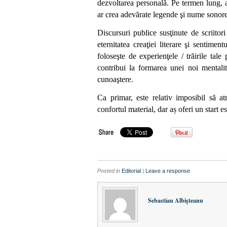
dezvoltarea personală. Pe termen lung, a
ar crea adevărate legende şi nume sonor
Discursuri publice susţinute de scriitori
eternitatea creaţiei literare şi sentime
foloseşte de experienţele /
trăirile tal
contribui la formarea unei noi mentalit
cunoaştere.
Ca primar, este relativ imposibil să a
confortul material, dar aș oferi un start e
Posted in
Editorial
|
Leave a response
Sebastian Albişteanu