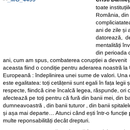
toate instituții
România, din
compliciatatea
ani de zile și
datorează, de
mentalități în
din perioada c
ani, cum am spus, combaterea corupției a devenit o 
aceasta fiind o condiție pentru aderarea noastră l
Europeană : îndeplinirea unei sume de valori. Una d
este egalitatea: toți cetățenii sunt egali în fața legii ș
respecte, fiindcă cine încalcă legea, răspunde, ori 
afectează pe toți pentru că fură din banii mei, din ba
dumneavoastră , din banii tuturor , din banii spitalel
și așa mai departe… Atunci când ești într-o funcție 
multe reponsabilități decât drepturi.