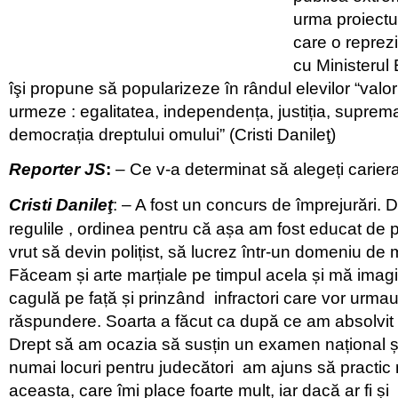
urma proiectulu
care o reprezi
cu Ministerul 
îşi propune să popularizeze în rândul elevilor “valor
urmeze : egalitatea, independența, justiția, suprema
democrația dreptului omului” (Cristi Danileţ)
Reporter JS
:
– Ce v-a determinat să alegeți carier
Cristi Danileţ
: – A fost un concurs de împrejurări.
regulile , ordinea pentru că așa am fost educat de păr
vrut să devin polițist, să lucrez într-un domeniu de m
Făceam și arte marțiale pe timpul acela și mă ima
cagulă pe față și prinzând infractori care vor urmau s
răspundere. Soarta a făcut ca după ce am absolvit
Drept să am ocazia să susțin un examen național și
numai locuri pentru judecători am ajuns să practic
aceasta, care îmi place foarte mult, iar dacă ar fi ș