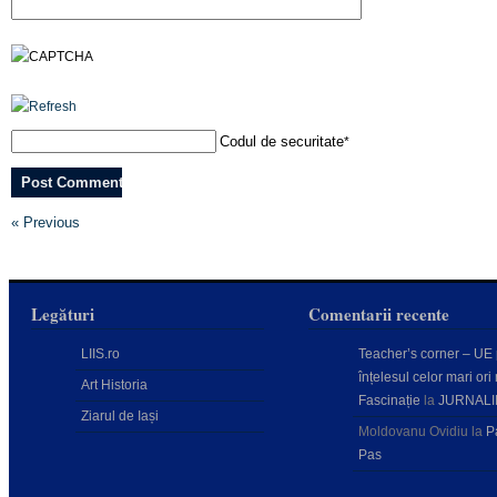
Codul de securitate
*
« Previous
Legături
Comentarii recente
LIIS.ro
Teacher’s corner – UE
înțelesul celor mari ori 
Art Historia
Fascinație
la
JURNALI
Ziarul de Iași
Moldovanu Ovidiu
la
P
Pas