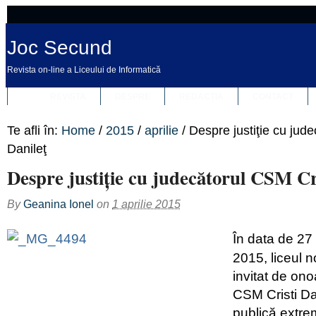
Joc Secund
Revista on-line a Liceului de Informatică
REVISTA
DESPRE
REDACȚIA
CONTACT
Te afli în:
Home
/
2015
/
aprilie
/
Despre justiţie cu jud
Danileţ
Despre justiţie cu judecătorul CSM Cri
By
Geanina Ionel
on
1 aprilie 2015
În data de 27 
2015, liceul n
invitat de on
CSM Cristi Dan
publică extre