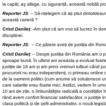
la capăt, aş allege, cu siguranță, această nobilă pro
Reporter JS
: – Să-nțelegem că ați știut dintotdeau
această carieră ?
Cristi Danileţ
: -Am știut că am vrut să lucrez în dome
disciplinei.
Reporter JS
: – Ce părere aveți de justiția din Rom
Cristi Danileţ
: – Despe justiția din România am o 
aproape bună. În ultimii ani aceasta a evoluat foart
justiție de 16 ani și am prins vremuri tulburi când jud
procurorii nu erau independenți, ci primeau ordine de
de la oamenii politici (cum anume să soluționeze un
care salariile erau foarte mici. Astăzi, vedem în ur
10 ani de zile, o îmbunătățire radicală a condițiilor în 
rând avem confort financiar satisfacător, o justiție
clasa politică și de șefii administrativi, o nouă legis