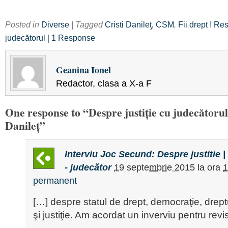
Posted in
Diverse
| Tagged
Cristi Danileţ
,
CSM
,
Fii drept ! Re
judecătorul
|
1 Response
Geanina Ionel
Redactor, clasa a X-a F
One response to “Despre justiţie cu judecătoru
Danileţ”
Interviu Joc Secund: Despre justitie
- judecător
19 septembrie 2015
la ora
1
permanent
[…] despre statul de drept, democraţie, drept
şi justiţie. Am acordat un inverviu pentru revi