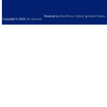
Realizat cu
WordPress
,
Hybrid
, şi
Hybrid News
.
Copyright © 2026
Joc Secund
.