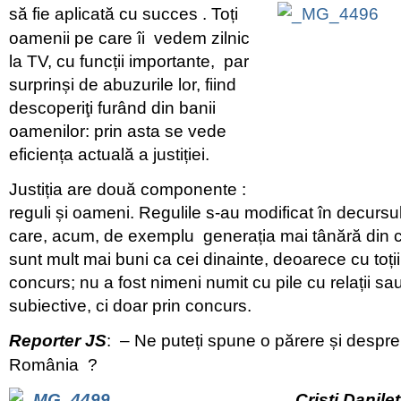
să fie aplicată cu succes .
Toți
oamenii pe care îi vedem zilnic
la TV, cu funcții importante, par
surprinși de abuzurile lor, fiind
descoperiţi furând din banii
oamenilor: prin asta se vede
eficiența actuală a justiției.
Justiția are două componente :
reguli și oameni. Regulile s-au modificat în decursul
care, acum, de exemplu generația mai tânără din ca
sunt mult mai buni ca cei dinainte, deoarece cu toții
concurs; nu a fost nimeni numit cu pile cu relații sau p
subiective, ci doar prin concurs.
Reporter JS
: – Ne puteți spune o părere și despre
România ?
Cristi Danileţ