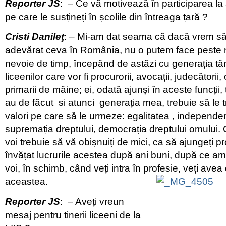
Reporter JS
: – Ce vă motivează în participarea la
pe care le susțineți în școlile din întreaga țară ?
Cristi Danileţ
: – Mi-am dat seama că dacă vrem s
adevărat ceva în România, nu o putem face peste n
nevoie de timp, începând de astăzi cu generația tân
liceenilor care vor fi procurorii, avocații, judecătorii, 
primarii de mâine; ei, odată ajunși în aceste funcții,
au de făcut si atunci generația mea, trebuie să le tr
valori pe care să le urmeze: egalitatea , independența
supremația dreptului, democrația dreptului omului.
voi trebuie să vă obișnuiți de mici, ca să ajungeți p
învățat lucrurile acestea după ani buni, după ce am i
voi, în schimb, când veți intra în profesie, veți avea
aceastea.
Reporter JS
: – Aveți vreun
mesaj pentru tinerii liceeni de la