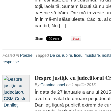
toții, laolaltă, Suntem făcuți să nu pi
veșnic să trăim. Dar mă trezește un
în inimă-mi sălășluiește, Căci tu, al d
candid, Nu […]
Posted in
Poezie
| Tagged
De ce
,
iubire
,
liceu
,
mustrare
,
nosta
response
Despre justiţie cu judecătorul C
By
Geanina Ionel
on
1 aprilie 2015
În data de 27 ianuarie a anului 2015,
avut ca invitat de onoare pe judecăt
Danileţ, figură publică extrem de c