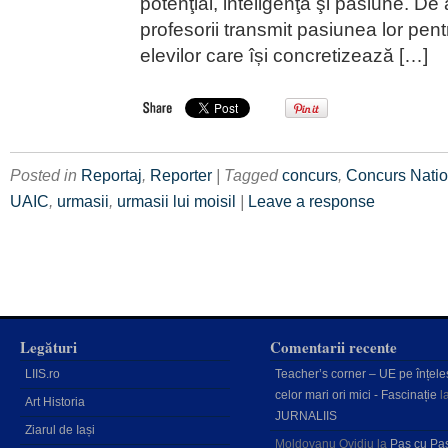
potenţial, inteligenţă şi pasiune. De 
profesorii transmit pasiunea lor pent
elevilor care își concretizează […]
Posted in
Reportaj
,
Reporter
| Tagged
concurs
,
Concurs Natio
UAIC
,
urmasii
,
urmasii lui moisil
|
Leave a response
Legături
Comentarii recente
LIIS.ro
Teacher’s corner – UE pe înțele
celor mari ori mici - Fascinație
l
Art Historia
JURNALIIS
Ziarul de Iași
Moldovanu Ovidiu
la
Pas cu Pa