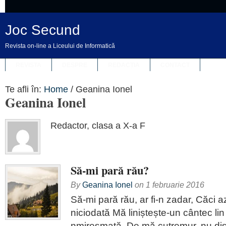
Joc Secund
Revista on-line a Liceului de Informatică
REVISTA
DESPRE
REDACȚIA
CONTACT
Te afli în:
Home
/
Geanina Ionel
Geanina Ionel
Redactor, clasa a X-a F
Să-mi pară rău?
By
Geanina Ionel
on
1 februarie 2016
Să-mi pară rău, ar fi-n zadar, Căci a
niciodată Mă liniștește-un cântec lin
nmiresmată. De mă cutremur, nu disp