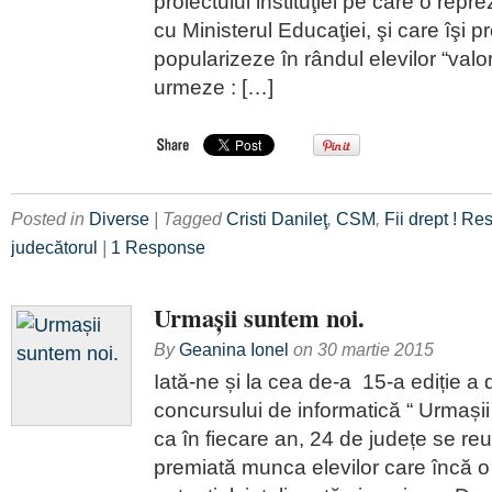
proiectului instituţiei pe care o repre
cu Ministerul Educaţiei, şi care îşi 
popularizeze în rândul elevilor “valor
urmeze : […]
Posted in
Diverse
| Tagged
Cristi Danileţ
,
CSM
,
Fii drept ! Re
judecătorul
|
1 Response
Urmașii suntem noi.
By
Geanina Ionel
on
30 martie 2015
Iată-ne și la cea de-a 15-a ediție a 
concursului de informatică “ Urmașii 
ca în fiecare an, 24 de județe se reu
premiată munca elevilor care încă 