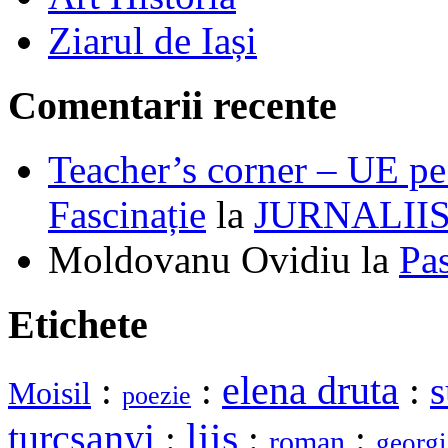
Ziarul de Iași
Comentarii recente
Teacher’s corner – UE pe 
Fascinație
la
JURNALII
Moldovanu Ovidiu
la
Pa
Etichete
elena druta
:
:
:
s
Moisil
poezie
liis
turcsanyi
:
:
:
roman
georgi