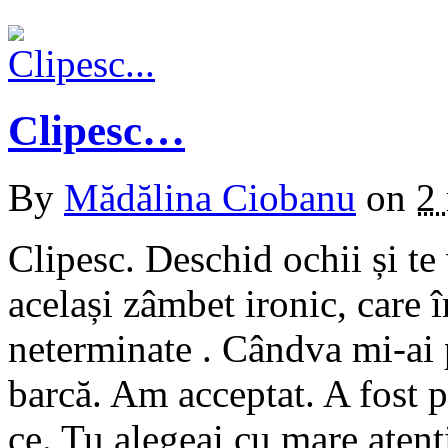
Clipesc…
By
Mădălina Ciobanu
on
2
Clipesc. Deschid ochii și te 
același zâmbet ironic, care 
neterminate . Cândva mi-ai
barcă. Am acceptat. A fost 
ce. Tu alegeai cu mare atenț